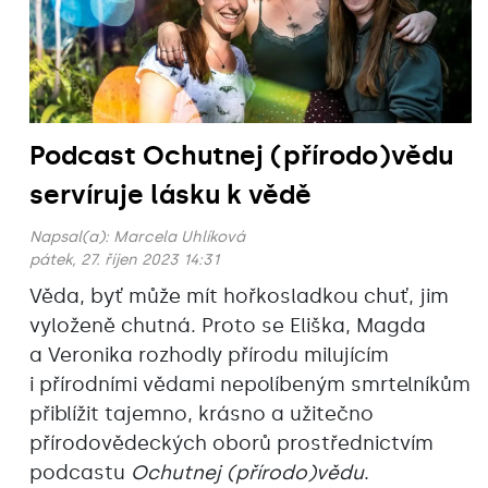
Podcast Ochutnej (přírodo)vědu
servíruje lásku k vědě
Napsal(a):
Marcela Uhlíková
pátek, 27. říjen 2023 14:31
Věda, byť může mít hořkosladkou chuť, jim
vyloženě chutná. Proto se Eliška, Magda
a Veronika rozhodly přírodu milujícím
i přírodními vědami nepolíbeným smrtelníkům
přiblížit tajemno, krásno a užitečno
přírodovědeckých oborů prostřednictvím
podcastu
Ochutnej (přírodo)vědu
.