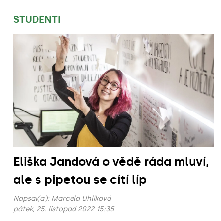
STUDENTI
Eliška Jandová o vědě ráda mluví,
ale s pipetou se cítí líp
Napsal(a):
Marcela Uhlíková
pátek, 25. listopad 2022 15:35