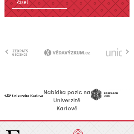
čísel
‹
›
Nabídka pozic na
Univerzitě
Karlově