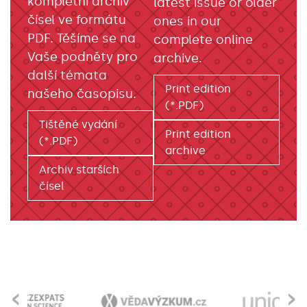
kompletní archiv
latest issue or older
čísel ve formátu
ones in our
PDF. Těšíme se na
complete online
Vaše podněty pro
archive.
další témata
Print edition
našeho časopisu.
(*.PDF)
Tištěné vydání
Print edition
(*.PDF)
archive
Archiv starších
čísel
‹
›