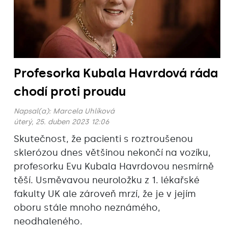
Profesorka Kubala Havrdová ráda
chodí proti proudu
Napsal(a):
Marcela Uhlíková
úterý, 25. duben 2023 12:06
Skutečnost, že pacienti s roztroušenou
sklerózou dnes většinou nekončí na vozíku,
profesorku Evu Kubala Havrdovou nesmírně
těší. Usměvavou neuroložku z 1. lékařské
fakulty UK ale zároveň mrzí, že je v jejím
oboru stále mnoho neznámého,
neodhaleného.