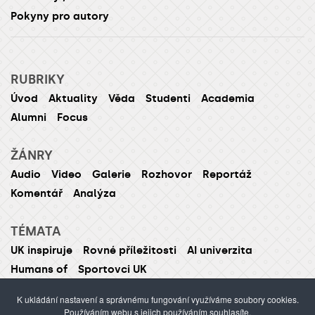
Pokyny pro autory
RUBRIKY
Úvod
Aktuality
Věda
Studenti
Academia
Alumni
Focus
ŽÁNRY
Audio
Video
Galerie
Rozhovor
Reportáž
Komentář
Analýza
TÉMATA
UK inspiruje
Rovné příležitosti
AI univerzita
Humans of
Sportovci UK
K ukládání nastavení a správnému fungování využíváme soubory cookies.
Používáním webu s jejich používáním souhlasíte.