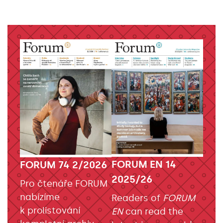
FORUM EN 14
FORUM 74 2/2026
2025/26
Pro čtenáře FORUM
nabízíme
Readers of
FORUM
k prolistování
EN
can read the