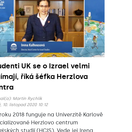
udenti UK se o Izrael velmi
jímají, říká šéfka Herzlova
ntra
al(a):
Martin Rychlík
, 10. listopad 2020 10:12
roku 2018 funguje na Univerzitě Karlově
cializované Herzlovo centrum
aelských studií (HCIS). Vede jej Irena