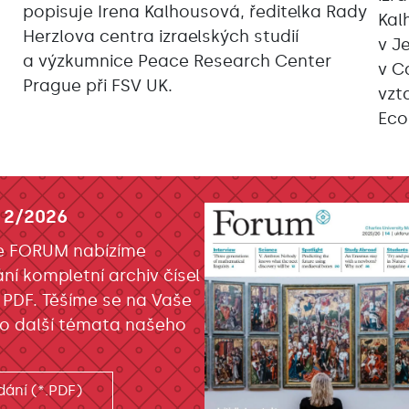
popisuje Irena Kalhousová, ředitelka Rady
Kal
Herzlova centra izraelských studií
v J
a výzkumnice Peace Research Center
v C
Prague při FSV UK.
vzt
Eco
 2/2026
e FORUM nabízíme
ání kompletní archiv čísel
 PDF. Těšíme se na Vaše
o další témata našeho
dání (*.PDF)