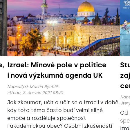
e,
Izrael: Minové pole v politice
St
i nová výzkumná agenda UK
za
ce
Napsal(a):
Martin Rychlík
středa, 2. červen 2021 08:24
Naps
Jak zkoumat, učit a učit se o Izraeli v době,
úterý
kdy toto téma často budí velmi silné
Od 
emoce a rozděluje společnost
spe
i akademickou obec? Osobní zkušenosti
izr