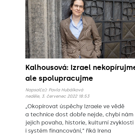
Kalhousová: Izrael nekopírujm
ale spolupracujme
Napsal(a):
Pavla Hubálková
neděle, 3. červenec 2022 18:53
„Okopírovat úspěchy Izraele ve vědě
a technice dost dobře nejde, chybí nám
jejich povaha, historie, kulturní zvyklosti
i systém financování,“‎ říká Irena