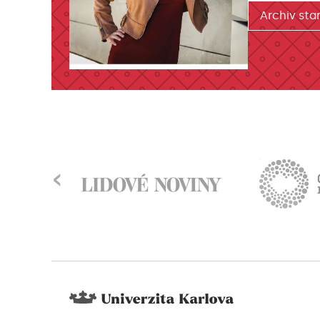
Archiv star
‹