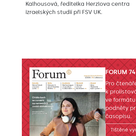
Kalhousová, ředitelka Herzlova centra
izraelských studií při FSV UK.
FORUM 74
Pro čtenář
k prolistov
ve formátu
podněty pr
časopisu.
Tištěné vy