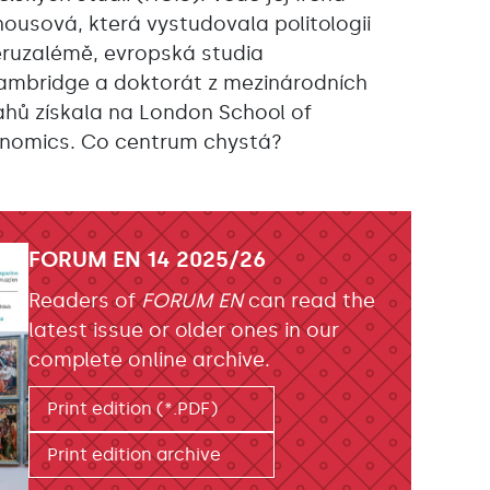
housová, která vystudovala politologii
eruzalémě, evropská studia
ambridge a doktorát z mezinárodních
ahů získala na London School of
nomics. Co centrum chystá?
FORUM EN 14 2025/26
Readers of
FORUM EN
can read the
latest issue or older ones in our
complete online archive.
Print edition (*.PDF)
Print edition archive