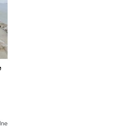
e
dne