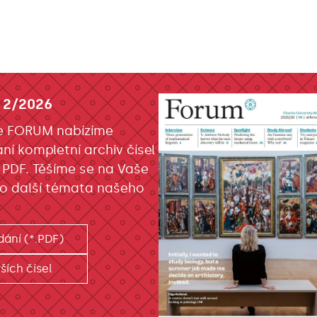
 2/2026
e FORUM nabízíme
ání kompletní archiv čísel
 PDF. Těšíme se na Vaše
o další témata našeho
dání (*.PDF)
ších čísel