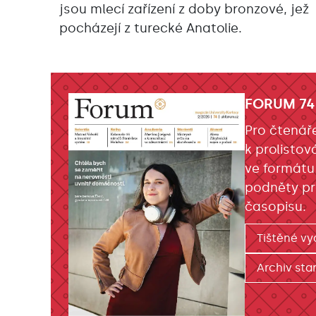
jsou mlecí zařízení z doby bronzové, jež
pocházejí z turecké Anatolie.
FORUM 74
Pro čtenář
k prolistov
ve formátu
podněty pr
časopisu.
Tištěné vy
Archiv star