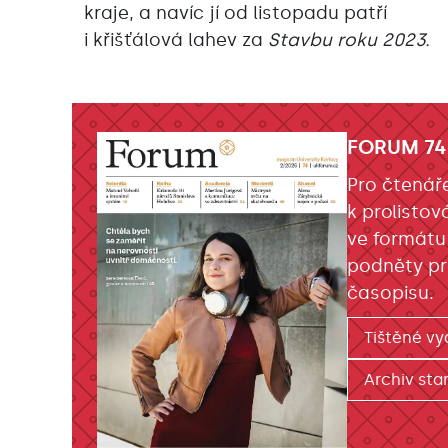
kraje, a navíc jí od listopadu patří
i křišťálová lahev za
Stavbu roku 2023.
FORUM 74
Pro čtenář
k prolistov
ve formátu
podněty pr
časopisu.
Tištěné vy
Archiv star