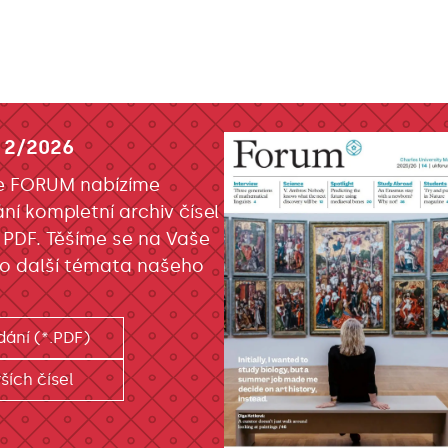
 2/2026
e FORUM nabízíme
ání kompletní archiv čísel
 PDF. Těšíme se na Vaše
o další témata našeho
dání (*.PDF)
ších čísel