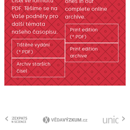
čísel ve formátu
ones in our
PDF. Těšíme se na
complete online
Vaše podněty pro
archive.
další témata
Print edition
našeho časopisu.
(*.PDF)
Tištěné vydání
Print edition
(*.PDF)
archive
Archiv starších
čísel
‹
›