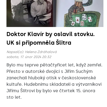
Doktor Klavír by oslavil stovku.
UK si připomněla Šlitra
Napsal(a):
Helena Zdráhalová
sobota, 17. únor 2024 20:32
Bylo mu teprve pětačtyřicet let, když zemřel.
Přesto v autorské dvojici s Jiřím Suchým
zanechali hluboký otisk v československé
kultuře. Hudebnímu skladateli a výtvarníkovi
Jiřímu Šlitrovi by bylo ve čtvrtek 15. února
sto let.