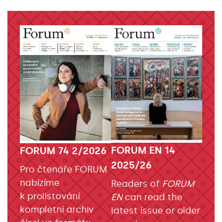
FORUM EN 14
FORUM 74 2/2026
2025/26
Pro čtenáře FORUM
nabízíme
Readers of
FORUM
k prolistování
EN
can read the
kompletní archiv
latest issue or older