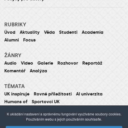
RUBRIKY
Úvod
Aktuality
Věda
Studenti
Academia
Alumni
Focus
ŽÁNRY
Audio
Video
Galerie
Rozhovor
Reportáž
Komentář
Analýza
TÉMATA
UK inspiruje
Rovné příležitosti
AI univerzita
Humans of
Sportovci UK
K ukládání nastavení a správnému fungování využíváme soubory cookies.
Používáním webu s jejich používáním souhlasíte.
ISSN 1214-5726 (tištěná verze ISSN 1211-1724)