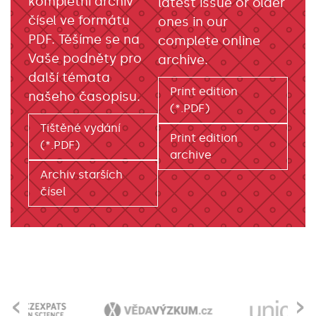
kompletní archiv
latest issue or older
čísel ve formátu
ones in our
PDF. Těšíme se na
complete online
Vaše podněty pro
archive.
další témata
Print edition
našeho časopisu.
(*.PDF)
Tištěné vydání
Print edition
(*.PDF)
archive
Archiv starších
čísel
‹
›