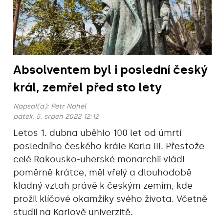
Absolventem byl i poslední český
král, zemřel před sto lety
Napsal(a):
Petr Nohel
pátek, 5. srpen 2022 12:12
Letos 1. dubna uběhlo 100 let od úmrtí
posledního českého krále Karla III. Přestože
celé Rakousko-uherské monarchii vládl
poměrně krátce, měl vřelý a dlouhodobě
kladný vztah právě k českým zemím, kde
prožil klíčové okamžiky svého života. Včetně
studií na Karlově univerzitě.