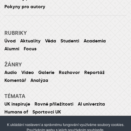
Pokyny pro autory
RUBRIKY
Úvod
Aktuality
Věda
Studenti
Academia
Alumni
Focus
ŽÁNRY
Audio
Video
Galerie
Rozhovor
Reportáž
Komentář
Analýza
TÉMATA
UK inspiruje
Rovné příležitosti
AI univerzita
Humans of
Sportovci UK
K ukládání nastavení a správnému fungování využíváme soubory cookies.
Používáním webu s jejich používáním souhlasíte.