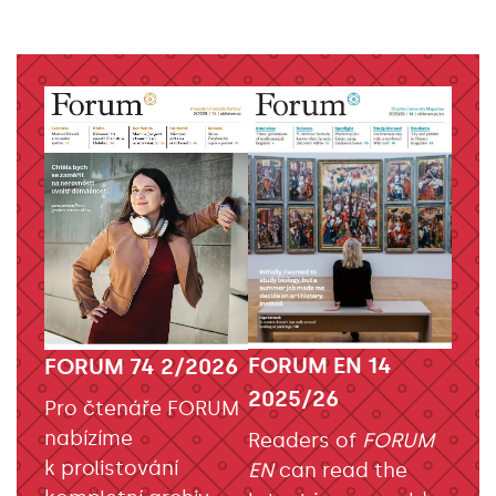
FORUM EN 14
FORUM 74 2/2026
2025/26
Pro čtenáře FORUM
nabízíme
Readers of
FORUM
k prolistování
EN
can read the