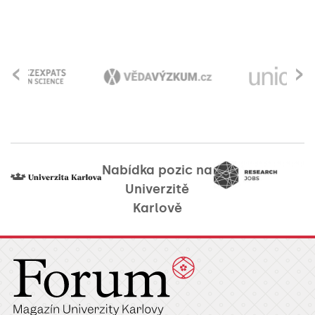
‹
›
Nabídka pozic na
Univerzitě
Karlově