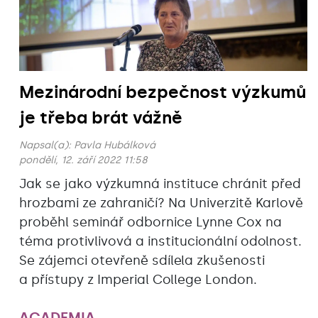
Mezinárodní bezpečnost výzkumů
je třeba brát vážně
Napsal(a):
Pavla Hubálková
pondělí, 12. září 2022 11:58
Jak se jako výzkumná instituce chránit před
hrozbami ze zahraničí? Na Univerzitě Karlově
proběhl seminář odbornice Lynne Cox na
téma protivlivová a institucionální odolnost.
Se zájemci otevřeně sdílela zkušenosti
a přístupy z Imperial College London.
ACADEMIA