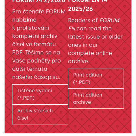
2025/26
Pro čtenáře FORUM
nabízíme
Readers of
FORUM
k prolistování
EN
can read the
kompletní archiv
latest issue or older
čísel ve formátu
ones in our
PDF. Těšíme se na
complete online
Vaše podněty pro
archive.
další témata
Print edition
našeho časopisu.
(*.PDF)
Tištěné vydání
Print edition
(*.PDF)
archive
Archiv starších
čísel