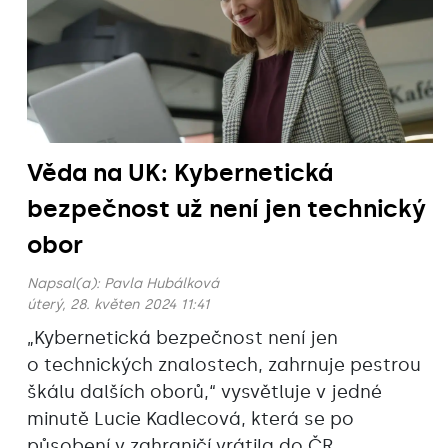
Věda na UK: Kybernetická
bezpečnost už není jen technický
obor
Napsal(a):
Pavla Hubálková
úterý, 28. květen 2024 11:41
„Kybernetická bezpečnost není jen
o technických znalostech, zahrnuje pestrou
škálu dalších oborů,“ vysvětluje v jedné
minutě Lucie Kadlecová, která se po
působení v zahraničí vrátila do ČR