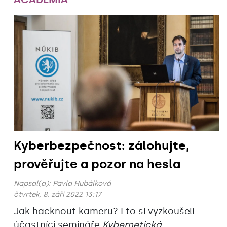
Kyberbezpečnost: zálohujte,
prověřujte a pozor na hesla
Napsal(a):
Pavla Hubálková
čtvrtek, 8. září 2022 13:17
Jak hacknout kameru? I to si vyzkoušeli
účastníci semináře
Kybernetická