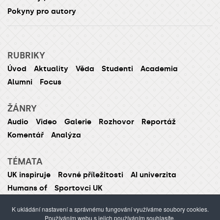
Pokyny pro autory
RUBRIKY
Úvod
Aktuality
Věda
Studenti
Academia
Alumni
Focus
ŽÁNRY
Audio
Video
Galerie
Rozhovor
Reportáž
Komentář
Analýza
TÉMATA
UK inspiruje
Rovné příležitosti
AI univerzita
Humans of
Sportovci UK
K ukládání nastavení a správnému fungování využíváme soubory cookies.
Používáním webu s jejich používáním souhlasíte.