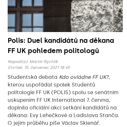
Polis: Duel kandidátů na děkana
FF UK pohledem politologů
Napsal(a):
Martin Rychlík
čtvrtek, 15. červenec 2021 18:49
Studentská debata
Kdo ovládne FF UK?
,
kterou uspořádal spolek Studentů
politologie FF UK (POLIS) spolu se senátním
uskupením FF UK International 7. června,
doplnila oficiální akci setkání kandidátů na
děkana: Evy Lehečkové a Ladislava Stanča.
O jejím průběhu píše Václav Sklenář.