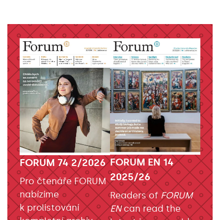
FORUM EN 14
FORUM 74 2/2026
2025/26
Pro čtenáře FORUM
nabízíme
Readers of
FORUM
k prolistování
EN
can read the