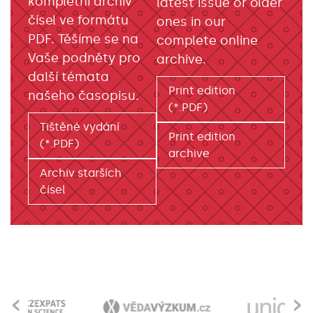
kompletní archiv
latest issue or older
čísel ve formátu
ones in our
PDF. Těšíme se na
complete online
Vaše podněty pro
archive.
další témata
Print edition
našeho časopisu.
(*.PDF)
Tištěné vydání
Print edition
(*.PDF)
archive
Archiv starších
čísel
‹
›