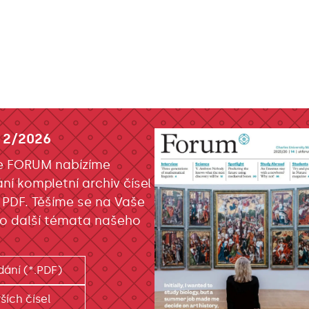
 2/2026
e FORUM nabízíme
ání kompletní archiv čísel
 PDF. Těšíme se na Vaše
o další témata našeho
dání (*.PDF)
ších čísel