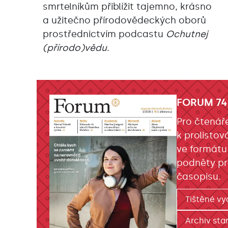
smrtelníkům přiblížit tajemno, krásno
a užitečno přírodovědeckých oborů
prostřednictvím podcastu
Ochutnej
(přírodo)vědu
.
FORUM 74
Pro čtenář
k prolistov
ve formátu
podněty pr
časopisu.
Tištěné vy
Archiv star