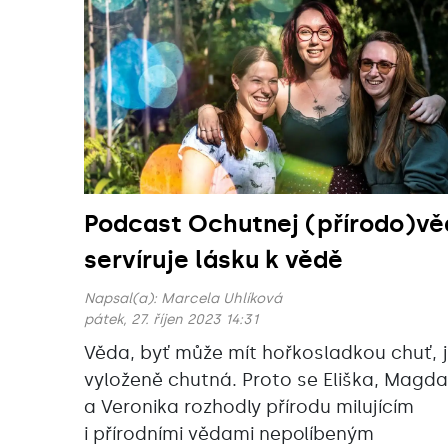
Podcast Ochutnej (přírodo)vě
servíruje lásku k vědě
Napsal(a):
Marcela Uhlíková
pátek, 27. říjen 2023 14:31
Věda, byť může mít hořkosladkou chuť, 
vyloženě chutná. Proto se Eliška, Magda
a Veronika rozhodly přírodu milujícím
i přírodními vědami nepolíbeným