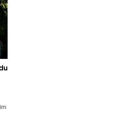
du
jim