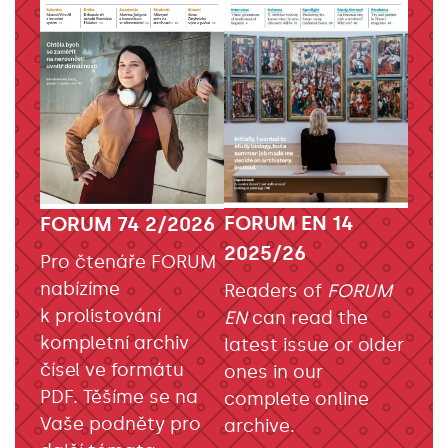
FORUM EN 14
FORUM 74 2/2026
2025/26
Pro čtenáře FORUM
nabízíme
Readers of
FORUM
k prolistování
EN
can read the
kompletní archiv
latest issue or older
čísel ve formátu
ones in our
PDF. Těšíme se na
complete online
Vaše podněty pro
archive.