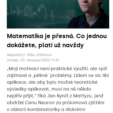
Matematika je přesná. Co jednou
dokážete, platí už navždy
Napsal(a):
Jitka Jiřičková
středa, 23. listopad 2022 11:34
„Mojí motivací není praktické využití, ale spíš
zajímavé a ,pěkné´ problémy. Lidem se víc líbí
aplikace, ale aby bylo možné teoretické
výsledky aplikovat, musí na ně někdo
nejdřív přijít,“ říká Jan Kynčl z Matfyzu, jenž
obdržel Cenu Neuron za průlomová zjištění
v oblasti kombinatoriky a diskrétní