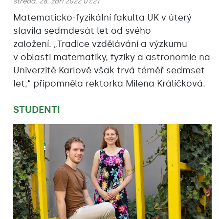
středa, 28. září 2022 07:21
Matematicko-fyzikální fakulta UK v úterý
slavila sedmdesát let od svého
založení. „Tradice vzdělávání a výzkumu
v oblasti matematiky, fyziky a astronomie na
Univerzitě Karlově však trvá téměř sedmset
let,“ připomněla rektorka Milena Králíčková.
STUDENTI