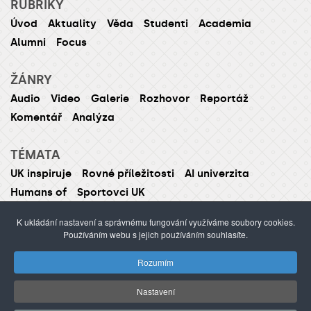
RUBRIKY
Úvod
Aktuality
Věda
Studenti
Academia
Alumni
Focus
ŽÁNRY
Audio
Video
Galerie
Rozhovor
Reportáž
Komentář
Analýza
TÉMATA
UK inspiruje
Rovné příležitosti
AI univerzita
Humans of
Sportovci UK
K ukládání nastavení a správnému fungování využíváme soubory cookies.
Používáním webu s jejich používáním souhlasíte.
ISSN 1214-5726 (tištěná verze ISSN 1211-1724)
Rozumím
Publikování nebo šíření obsahu je zakázáno bez
předchozího souhlasu.
Nastavení
webdesign Agionet
©2012–
2026
Univerzita Karlova /