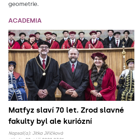
geometrie.
ACADEMIA
Matfyz slaví 70 let. Zrod slavné
fakulty byl ale kuriózní
Napsal(a):
Jitka Jiřičková