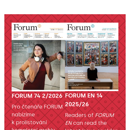
FORUM EN 14
FORUM 74 2/2026
2025/26
Pro čtenáře FORUM
nabízíme
Readers of
FORUM
k prolistování
EN
can read the