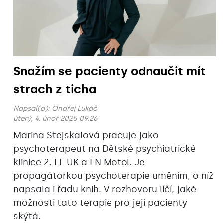
Snažím se pacienty odnaučit mít
strach z ticha
Napsal(a):
Ondřej Lukáč
úterý, 4. únor 2025 09:26
Marina Stejskalová pracuje jako
psychoterapeut na Dětské psychiatrické
klinice 2. LF UK a FN Motol. Je
propagátorkou psychoterapie uměním, o níž
napsala i řadu knih. V rozhovoru líčí, jaké
možnosti tato terapie pro její pacienty
skýtá.