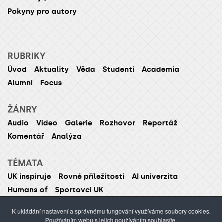
Pokyny pro autory
RUBRIKY
Úvod
Aktuality
Věda
Studenti
Academia
Alumni
Focus
ŽÁNRY
Audio
Video
Galerie
Rozhovor
Reportáž
Komentář
Analýza
TÉMATA
UK inspiruje
Rovné příležitosti
AI univerzita
Humans of
Sportovci UK
K ukládání nastavení a správnému fungování využíváme soubory cookies.
Používáním webu s jejich používáním souhlasíte.