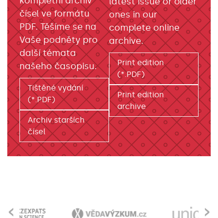
kompletní archiv
latest issue or older
čísel ve formátu
ones in our
PDF. Těšíme se na
complete online
Vaše podněty pro
archive.
další témata
Print edition
našeho časopisu.
(*.PDF)
Tištěné vydání
Print edition
(*.PDF)
archive
Archiv starších
čísel
‹
›