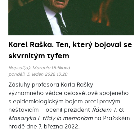
Karel Raška. Ten, který bojoval se
skvrnitým tyfem
Napsal(a):
Marcela Uhlíková
pondělí, 3. leden 2022 13:20
Zásluhy profesora Karla Rašky –
významného vědce celosvětově spojeného
s epidemiologickým bojem proti pravým
neštovicím – ocenil prezident
Řádem T. G.
Masaryka I. třídy in memoriam
na Pražském
hradě
dne 7. března 2022
.