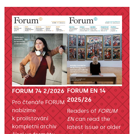
FORUM EN 14
FORUM 74 2/2026
2025/26
Pro čtenáře FORUM
nabízíme
Readers of
FORUM
k prolistování
EN
can read the
kompletní archiv
latest issue or older