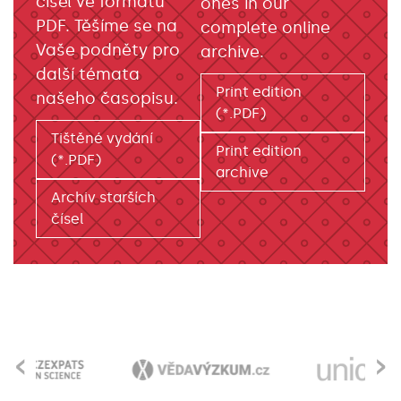
čísel ve formátu
ones in our
PDF. Těšíme se na
complete online
Vaše podněty pro
archive.
další témata
Print edition
našeho časopisu.
(*.PDF)
Tištěné vydání
Print edition
(*.PDF)
archive
Archiv starších
čísel
‹
›