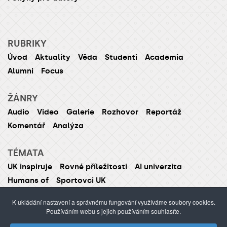
RUBRIKY
Úvod
Aktuality
Věda
Studenti
Academia
Alumni
Focus
ŽÁNRY
Audio
Video
Galerie
Rozhovor
Reportáž
Komentář
Analýza
TÉMATA
UK inspiruje
Rovné příležitosti
AI univerzita
Humans of
Sportovci UK
K ukládání nastavení a správnému fungování využíváme soubory cookies.
Používáním webu s jejich používáním souhlasíte.
ISSN 1214-5726 (tištěná verze ISSN 1211-1724)