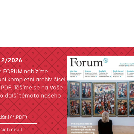
 2/2026
e FORUM nabízíme
ání kompletní archiv čísel
 PDF. Těšíme se na Vaše
o další témata našeho
dání (*.PDF)
ších čísel