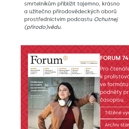
smrtelníkům přiblížit tajemno, krásno
a užitečno přírodovědeckých oborů
prostřednictvím podcastu
Ochutnej
(přírodo)vědu
.
FORUM 74
Pro čtenář
k prolistov
ve formátu
podněty pr
časopisu.
Tištěné vy
Archiv star