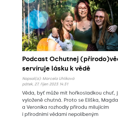
Podcast Ochutnej (přírodo)vě
servíruje lásku k vědě
Napsal(a):
Marcela Uhlíková
pátek, 27. říjen 2023 14:31
Věda, byť může mít hořkosladkou chuť, 
vyloženě chutná. Proto se Eliška, Magda
a Veronika rozhodly přírodu milujícím
i přírodními vědami nepolíbeným