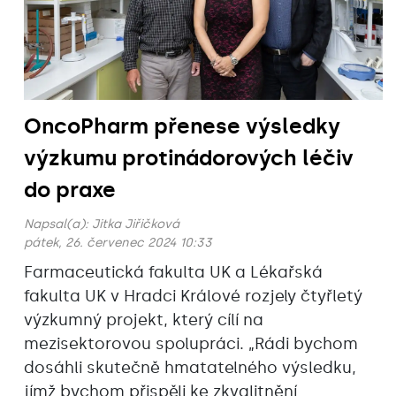
OncoPharm přenese výsledky
výzkumu protinádorových léčiv
do praxe
Napsal(a):
Jitka Jiřičková
pátek, 26. červenec 2024 10:33
Farmaceutická fakulta UK a Lékařská
fakulta UK v Hradci Králové rozjely čtyřletý
výzkumný projekt, který cílí na
mezisektorovou spolupráci. „Rádi bychom
dosáhli skutečně hmatatelného výsledku,
jímž bychom přispěli ke zkvalitnění