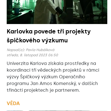
Karlovka povede tři projekty
špičkového výzkumu
Napsal(a):
Pavla Hubálková
středa, 8. listopad 2023 06:50
Univerzita Karlova získala prostředky na
koordinaci tří vědeckých projektů v rámci
výzvy Špičkový výzkum Operačního
programu Jan Amos Komenský, v dalších
třinácti projektech je partnerem.
VĚDA