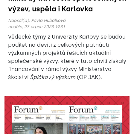
výzev, uspěla i Karlovka
Napsal(a):
Pavla Hubálková
neděle, 27. srpen 2023 19:31
Vědecké týmy z Univerzity Karlovy se budou
podílet na devíti z celkových patnácti
výzkumných projektů řešících aktuální
společenské výzvy, které v tuto chvíli získaly
financování v rámci výzvy Ministerstva
školství
Špičkový výzkum
(OP JAK).