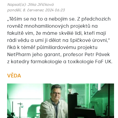
Napsal(a):
Jitka Jiřičková
pondělí, 8. červenec 2024 06:23
„Těším se na to a nebojím se. Z předchozích
rovněž mnohamilionových projektů na
fakultě vím, že máme skvělé lidi, kteří mají
rádi vědu a umí ji dělat na špičkové úrovni,“
říká k téměř půlmiliardovému projektu
NetPharm jeho garant, profesor Petr Pávek
z katedry farmakologie a toxikologie FaF UK.
VĚDA