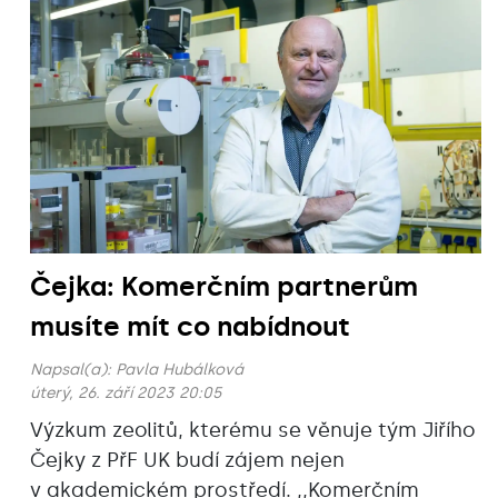
Čejka: Komerčním partnerům
musíte mít co nabídnout
Napsal(a):
Pavla Hubálková
úterý, 26. září 2023 20:05
Výzkum zeolitů, kterému se věnuje tým Jiřího
Čejky z PřF UK budí zájem nejen
v akademickém prostředí. ,,Komerčním