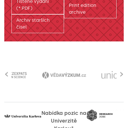
Tištěné vydání
Print edition
(*.PDF)
archive
Archiv starších
čísel
‹
›
Nabídka pozic na
Univerzitě