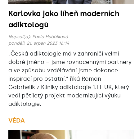
Karlovka jako líheň moderních
adiktologů
Napsal(a):
Pavla Hubálková
pondělí, 21. srpen 2023 16:14
„Česká adiktologie má v zahraničí velmi
dobré jméno – jsme rovnocennými partnery
a ve způsobu vzdělávání jsme dokonce
inspirací pro ostatní,” říká Roman
Gabrhelík z Kliniky adiktologie 1.LF UK, který
vedl pětiletý projekt modernizující výuku
adiktologie.
VĚDA