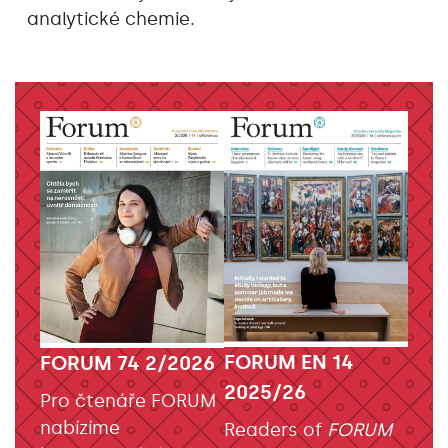
analytické chemie.
FORUM EN 14
FORUM 74 2/2026
2025/26
Pro čtenáře FORUM
nabízíme
Readers of
FORUM