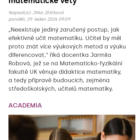
matematické věty
Napsal(a):
Jitka Jiřičková
pondělí, 29. leden 2024 09:09
„Neexistuje jediný zaručený postup, jak
efektivně učit matematiku. Učitel by měl
proto znát více výukových metod a výuku
diferencovat,“ říká docentka Jarmila
Robová, jež se na Matematicko-fyzikální
fakultě UK věnuje didaktice matematiky,
a tedy přípravě budoucích, zejména
středoškolských, učitelů matematiky.
ACADEMIA