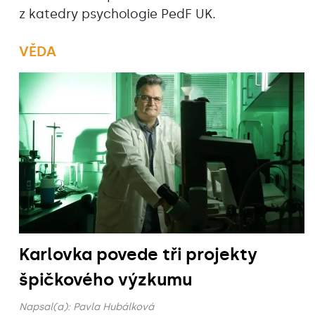
z katedry psychologie PedF UK.
VĚDA
Karlovka povede tři projekty
špičkového výzkumu
Napsal(a):
Pavla Hubálková