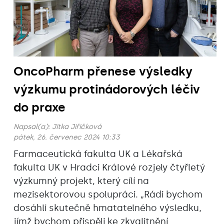
OncoPharm přenese výsledky
výzkumu protinádorových léčiv
do praxe
Napsal(a):
Jitka Jiřičková
pátek, 26. červenec 2024 10:33
Farmaceutická fakulta UK a Lékařská
fakulta UK v Hradci Králové rozjely čtyřletý
výzkumný projekt, který cílí na
mezisektorovou spolupráci. „Rádi bychom
dosáhli skutečně hmatatelného výsledku,
jímž bychom přispěli ke zkvalitnění