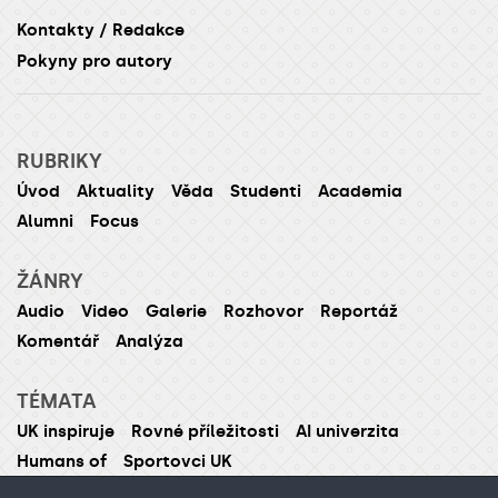
Kontakty / Redakce
Pokyny pro autory
RUBRIKY
Úvod
Aktuality
Věda
Studenti
Academia
Alumni
Focus
ŽÁNRY
Audio
Video
Galerie
Rozhovor
Reportáž
Komentář
Analýza
TÉMATA
UK inspiruje
Rovné příležitosti
AI univerzita
Humans of
Sportovci UK