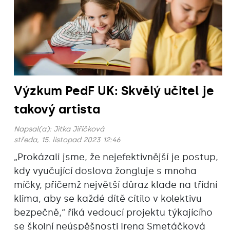
Výzkum PedF UK: Skvělý učitel je
takový artista
Napsal(a):
Jitka Jiřičková
středa, 15. listopad 2023 12:46
„Prokázali jsme, že nejefektivnější je postup,
kdy vyučující doslova žongluje s mnoha
míčky, přičemž největší důraz klade na třídní
klima, aby se každé dítě cítilo v kolektivu
bezpečně,“ říká vedoucí projektu týkajícího
se školní neúspěšnosti Irena Smetáčková