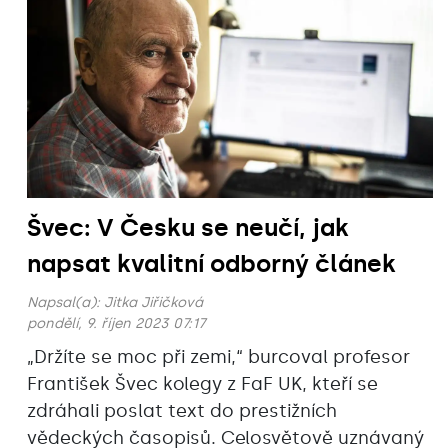
Švec: V Česku se neučí, jak
napsat kvalitní odborný článek
Napsal(a):
Jitka Jiřičková
pondělí, 9. říjen 2023 07:17
„Držíte se moc při zemi,“ burcoval profesor
František Švec kolegy z FaF UK, kteří se
zdráhali poslat text do prestižních
vědeckých časopisů. Celosvětově uznávaný