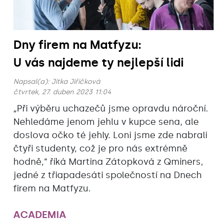
Dny firem na Matfyzu:
U vás najdeme ty nejlepší lidi
Napsal(a):
Jitka Jiřičková
čtvrtek, 27. duben 2023 11:04
„Při výběru uchazečů jsme opravdu nároční.
Nehledáme jenom jehlu v kupce sena, ale
doslova očko té jehly. Loni jsme zde nabrali
čtyři studenty, což je pro nás extrémně
hodně,“ říká Martina Zátopková z Qminers,
jedné z třiapadesáti společností na Dnech
firem na Matfyzu.
ACADEMIA