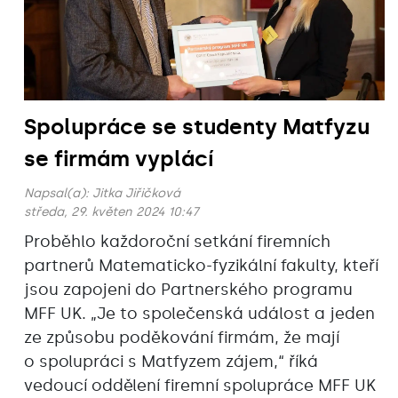
Spolupráce se studenty Matfyzu
se firmám vyplácí
Napsal(a):
Jitka Jiřičková
středa, 29. květen 2024 10:47
Proběhlo každoroční setkání firemních
partnerů Matematicko-fyzikální fakulty, kteří
jsou zapojeni do Partnerského programu
MFF UK. „Je to společenská událost a jeden
ze způsobu poděkování firmám, že mají
o spolupráci s Matfyzem zájem,“ říká
vedoucí oddělení firemní spolupráce MFF UK