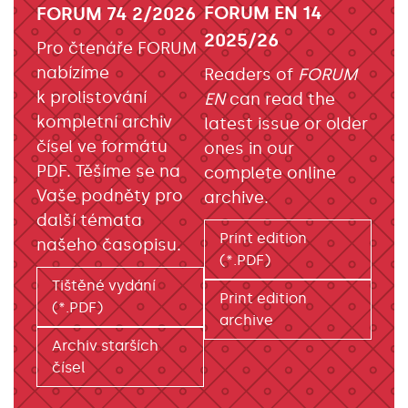
FORUM EN 14
FORUM 74 2/2026
2025/26
Pro čtenáře FORUM
nabízíme
Readers of
FORUM
k prolistování
EN
can read the
kompletní archiv
latest issue or older
čísel ve formátu
ones in our
PDF. Těšíme se na
complete online
Vaše podněty pro
archive.
další témata
Print edition
našeho časopisu.
(*.PDF)
Tištěné vydání
Print edition
(*.PDF)
archive
Archiv starších
čísel