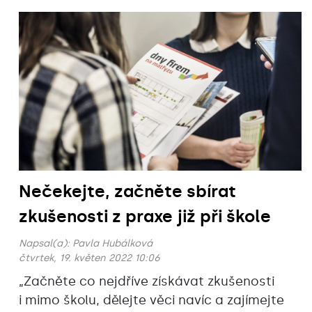
Nečekejte, začněte sbírat
zkušenosti z praxe již při škole
Napsal(a):
Pavla Hubálková
čtvrtek, 19. květen 2022 10:06
„‎Začněte co nejdříve získávat zkušenosti
i mimo školu, dělejte věci navíc a zajímejte