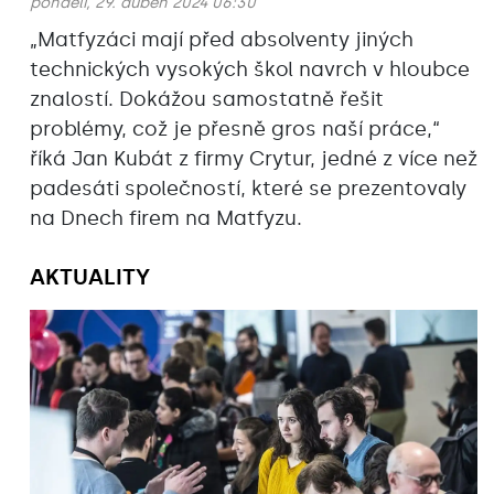
pondělí, 29. duben 2024 06:30
„Matfyzáci mají před absolventy jiných
technických vysokých škol navrch v hloubce
znalostí. Dokážou samostatně řešit
problémy, což je přesně gros naší práce,“
říká Jan Kubát z firmy Crytur, jedné z více než
padesáti společností, které se prezentovaly
na Dnech firem na Matfyzu.
AKTUALITY