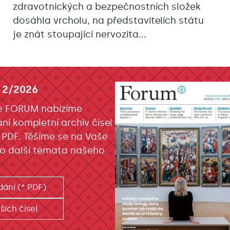
zdravotnických a bezpečnostních složek
dosáhla vrcholu, na představitelích státu
je znát stoupající nervozita...
 2/2026
e FORUM nabízíme
ání kompletní archiv čísel
 PDF. Těšíme se na Vaše
o další témata našeho
dání (*.PDF)
ších čísel