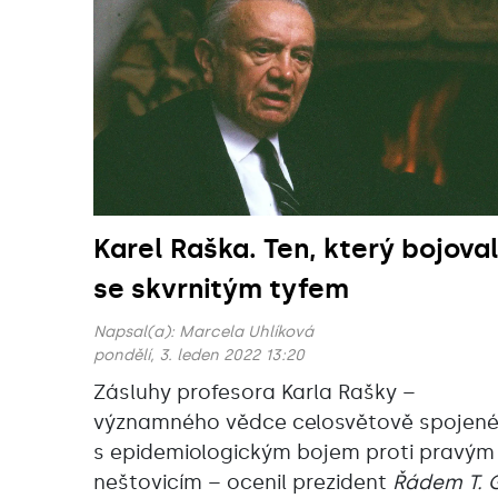
Karel Raška. Ten, který bojova
se skvrnitým tyfem
Napsal(a):
Marcela Uhlíková
pondělí, 3. leden 2022 13:20
Zásluhy profesora Karla Rašky –
významného vědce celosvětově spojen
s epidemiologickým bojem proti pravým
neštovicím – ocenil prezident
Řádem T. 