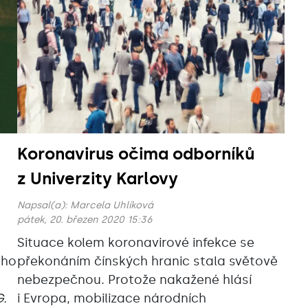
l
Koronavirus očima odborníků
z Univerzity Karlovy
Napsal(a):
Marcela Uhlíková
pátek, 20. březen 2020 15:36
Situace kolem koronavirové infekce se
ého
překonáním čínských hranic stala světově
nebezpečnou. Protože nakažené hlásí
G.
i Evropa, mobilizace národních