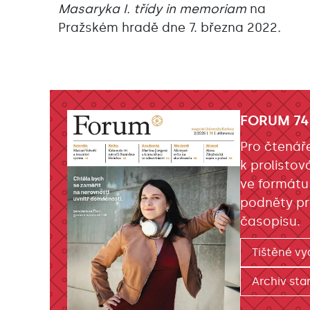
Masaryka I. třídy in memoriam
na
Pražském hradě
dne 7. března 2022
.
FORUM 74
Pro čtenář
k prolistov
ve formátu
podněty pr
časopisu.
Tištěné vy
Archiv star