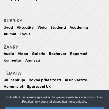
RUBRIKY
Úvod
Aktuality
Věda
Studenti
Academia
Alumni
Focus
ŽÁNRY
Audio
Video
Galerie
Rozhovor
Reportáž
Komentář
Analýza
TÉMATA
UK inspiruje
Rovné příležitosti
AI univerzita
Humans of
Sportovci UK
K ukládání nastavení a správnému fungování využíváme soubory cookies.
Používáním webu s jejich používáním souhlasíte.
ISSN 1214-5726 (tištěná verze ISSN 1211-1724)