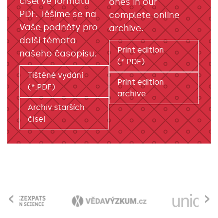
čísel ve formátu
ones in our
PDF. Těšíme se na
complete online
Vaše podněty pro
archive.
další témata
Print edition
našeho časopisu.
(*.PDF)
Tištěné vydání
Print edition
(*.PDF)
archive
Archiv starších
čísel
‹
›