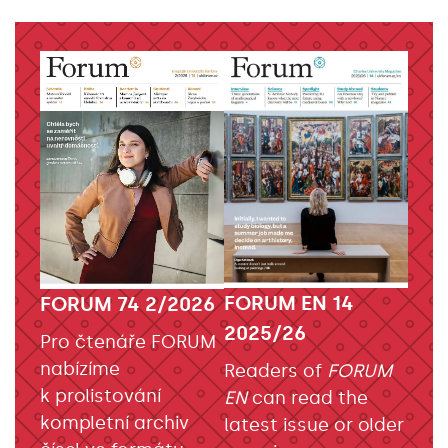
FORUM EN 14
FORUM 74 2/2026
2025/26
Pro čtenáře FORUM
nabízíme
Readers of
FORUM
k prolistování
EN
can read the
kompletní archiv
latest issue or older