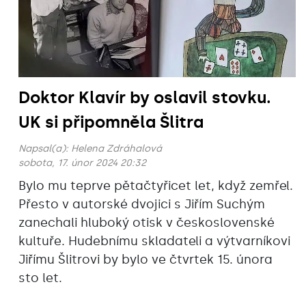
Doktor Klavír by oslavil stovku.
UK si připomněla Šlitra
Napsal(a):
Helena Zdráhalová
sobota, 17. únor 2024 20:32
Bylo mu teprve pětačtyřicet let, když zemřel.
Přesto v autorské dvojici s Jiřím Suchým
zanechali hluboký otisk v československé
kultuře. Hudebnímu skladateli a výtvarníkovi
Jiřímu Šlitrovi by bylo ve čtvrtek 15. února
sto let.