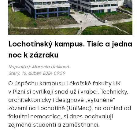
Lochotínský kampus. Tisíc a jedna
noc k zázraku
Napsal(a):
Marcela Uhlíková
úterý, 16. duben 2024 09:59
O úspěchu kampusu Lékařské fakulty UK
v Plzni si cvrlikají snad už i vrabci. Technicky,
architektonicky i designově „vytuněné“
zázemí na Lochotíně (UniMec), na dohled od
fakultní nemocnice, si dnes pochvalují
zejména studenti a zaměstnanci.