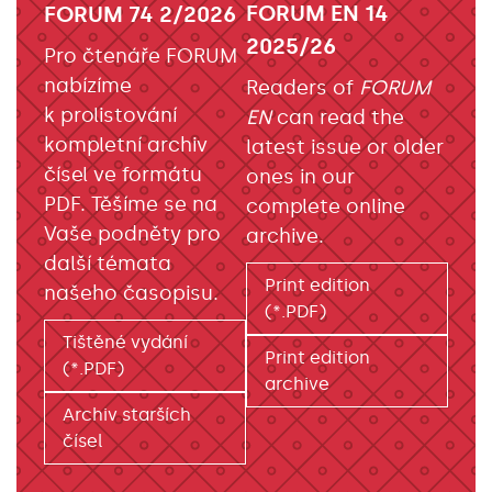
FORUM EN 14
FORUM 74 2/2026
2025/26
Pro čtenáře FORUM
nabízíme
Readers of
FORUM
k prolistování
EN
can read the
kompletní archiv
latest issue or older
čísel ve formátu
ones in our
PDF. Těšíme se na
complete online
Vaše podněty pro
archive.
další témata
Print edition
našeho časopisu.
(*.PDF)
Tištěné vydání
Print edition
(*.PDF)
archive
Archiv starších
čísel