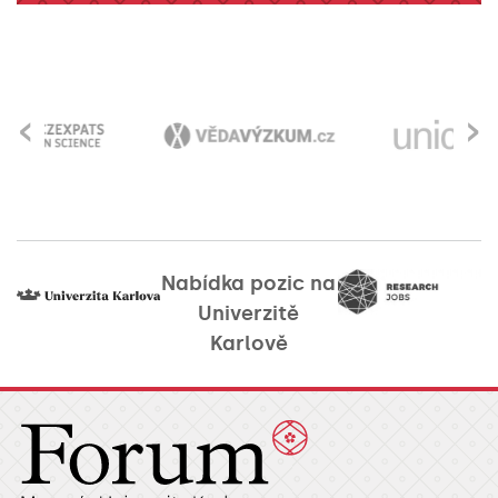
‹
›
Nabídka pozic na
Univerzitě
Karlově