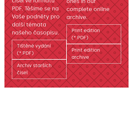
čísel ve formátu
ones in our
PDF. Těšíme se na
complete online
Vaše podněty pro
archive.
další témata
Print edition
našeho časopisu.
(*.PDF)
Tištěné vydání
Print edition
(*.PDF)
archive
Archiv starších
čísel