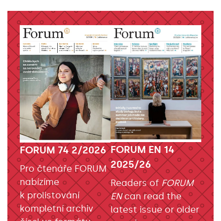
FORUM EN 14
FORUM 74 2/2026
2025/26
Pro čtenáře FORUM
nabízíme
Readers of
FORUM
k prolistování
EN
can read the
kompletní archiv
latest issue or older