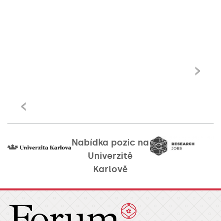
›
‹
Nabídka pozic na
Univerzitě
Karlově