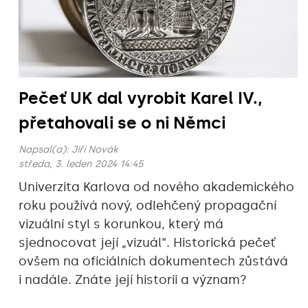
Pečeť UK dal vyrobit Karel IV.,
přetahovali se o ni Němci
Napsal(a):
Jiří Novák
středa, 3. leden 2024 14:45
Univerzita Karlova od nového akademického
roku používá nový, odlehčený propagační
vizuální styl s korunkou, který má
sjednocovat její „vizuál“. Historická pečeť
ovšem na oficiálních dokumentech zůstává
i nadále. Znáte její historii a význam?