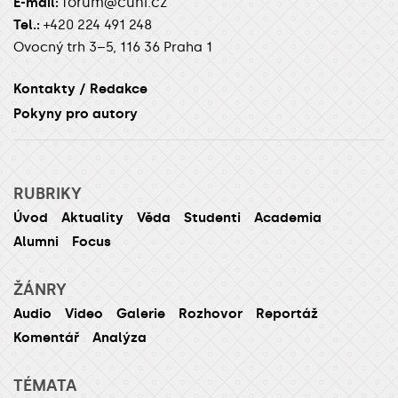
forum@cuni.cz
E-mail:
Tel.:
+420 224 491 248
Ovocný trh 3–5, 116 36 Praha 1
Kontakty / Redakce
Pokyny pro autory
RUBRIKY
Úvod
Aktuality
Věda
Studenti
Academia
Alumni
Focus
ŽÁNRY
Audio
Video
Galerie
Rozhovor
Reportáž
Komentář
Analýza
TÉMATA