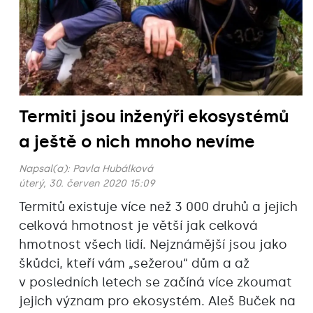
Termiti jsou inženýři ekosystémů
a ještě o nich mnoho nevíme
Napsal(a):
Pavla Hubálková
úterý, 30. červen 2020 15:09
Termitů existuje více než 3 000 druhů a jejich
celková hmotnost je větší jak celková
hmotnost všech lidí. Nejznámější jsou jako
škůdci, kteří vám „sežerou“ dům a až
v posledních letech se začíná více zkoumat
jejich význam pro ekosystém. Aleš Buček na