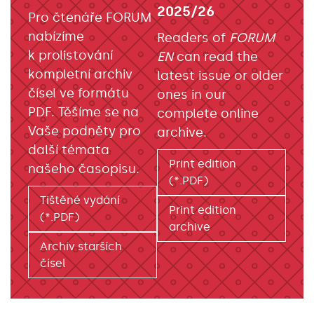
2025/26
Pro čtenáře FORUM
nabízíme
Readers of
FORUM
k prolistování
EN
can read the
kompletní archiv
latest issue or older
čísel ve formátu
ones in our
PDF. Těšíme se na
complete online
Vaše podněty pro
archive.
další témata
Print edition
našeho časopisu.
(*.PDF)
Tištěné vydání
Print edition
(*.PDF)
archive
Archiv starších
čísel