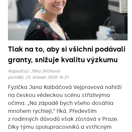
Tlak na to, aby si všichni podávali
granty, snižuje kvalitu výzkumu
Napsal(a):
Jitka Jiřičková
pondělí, 23. březen 2020 16:21
Fyzička Jana Kalbáčová Vejpravová nahlíží
na českou vědeckou scénu střízlivýma
očima. „Na západě bych všeho dosáhla
mnohem rychleji,“ říká. Především
z rodinných důvodů však zůstává v Praze.
Díky týmu spolupracovníků a vstřícným