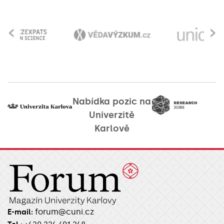
‹
›
Nabídka pozic na
Univerzitě
Karlově
forum@cuni.cz
E-mail: