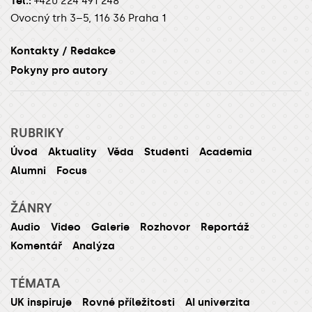
Tel.:
+420 224 491 248
Ovocný trh 3–5, 116 36 Praha 1
Kontakty / Redakce
Pokyny pro autory
RUBRIKY
Úvod
Aktuality
Věda
Studenti
Academia
Alumni
Focus
ŽÁNRY
Audio
Video
Galerie
Rozhovor
Reportáž
Komentář
Analýza
TÉMATA
UK inspiruje
Rovné příležitosti
AI univerzita