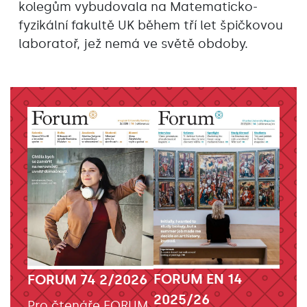
kolegům vybudovala na Matematicko-
fyzikální fakultě UK během tří let špičkovou
laboratoř, jež nemá ve světě obdoby.
FORUM EN 14
FORUM 74 2/2026
2025/26
Pro čtenáře FORUM