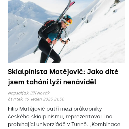
Skialpinista Matějovič: Jako dítě
jsem tahání lyží nenáviděl
Napsal(a):
Jiří Novák
čtvrtek, 16. leden 2025 21:38
Filip Matějovič patří mezi průkopníky
českého skialpinismu, reprezentoval i na
probíhající univerziádě v Turíně. „Kombinace