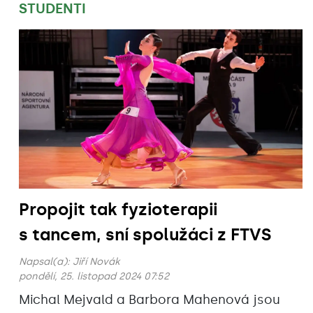
STUDENTI
Propojit tak fyzioterapii
s tancem, sní spolužáci z FTVS
Napsal(a):
Jiří Novák
pondělí, 25. listopad 2024 07:52
Michal Mejvald a Barbora Mahenová jsou