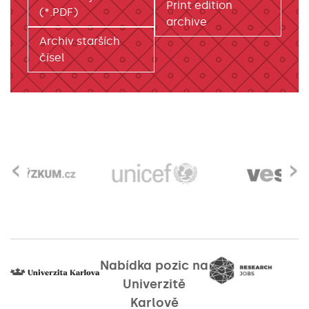
Print edition
(*.PDF)
archive
Archiv starších
čísel
‹
›
Nabídka pozic na
Univerzitě
Karlově