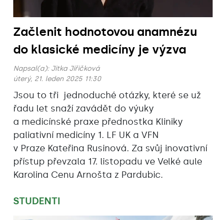
Začlenit hodnotovou anamnézu
do klasické medicíny je výzva
Napsal(a):
Jitka Jiřičková
úterý, 21. leden 2025 11:30
Jsou to tři jednoduché otázky, které se už
řadu let snaží
zavádět do výuky
a medicínské praxe
přednostka Kliniky
paliativní medicíny 1. LF UK a VFN
v Praze
Kateřina Rusinová. Za svůj inovativní
přístup převzala 17. listopadu ve Velké aule
Karolina Cenu Arnošta z Pardubic.
STUDENTI