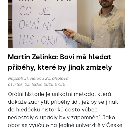
Martin Zelinka: Baví mě hledat
příběhy, které by jinak zmizely
Napsal(a):
Helena Zdráhalová
čtvrtek, 23. leden 2025 07:30
Orální historie je unikátní metoda, která
dokáže zachytit příběhy lidí, jež by se jinak
do hledáčku historiků často vůbec
nedostaly a upadly by v zapomnění. Jako
obor se vyučuje na jediné univerzitě v České