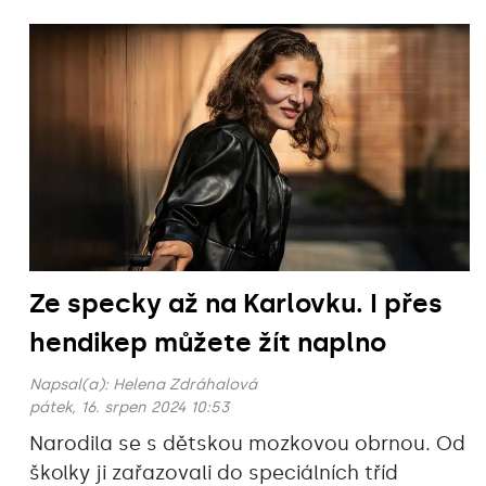
Ze specky až na Karlovku. I přes
hendikep můžete žít naplno
Napsal(a):
Helena Zdráhalová
pátek, 16. srpen 2024 10:53
Narodila se s dětskou mozkovou obrnou. Od
školky ji zařazovali do speciálních tříd