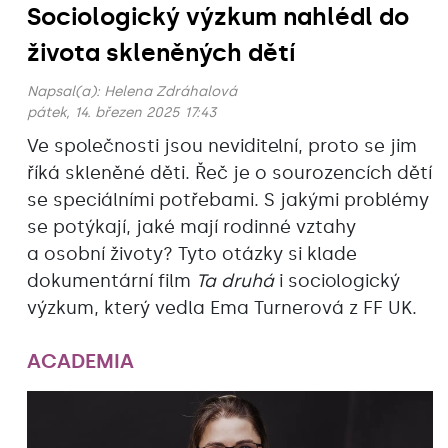
Sociologický výzkum nahlédl do
života skleněných dětí
Napsal(a):
Helena Zdráhalová
pátek, 14. březen 2025 17:43
Ve společnosti jsou neviditelní, proto se jim
říká skleněné děti. Řeč je o sourozencích dětí
se speciálními potřebami. S jakými problémy
se potýkají, jaké mají rodinné vztahy
a osobní životy? Tyto otázky si klade
dokumentární film
Ta druhá
i sociologický
výzkum, který vedla Ema Turnerová z FF UK.
ACADEMIA