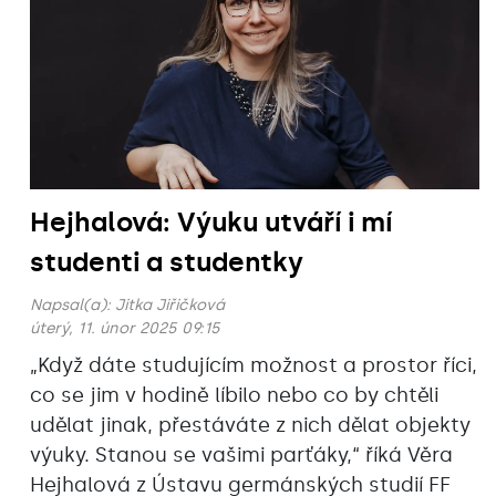
Hejhalová: Výuku utváří i mí
studenti a studentky
Napsal(a):
Jitka Jiřičková
úterý, 11. únor 2025 09:15
„Když dáte studujícím možnost a prostor říci,
co se jim v hodině líbilo nebo co by chtěli
udělat jinak, přestáváte z nich dělat objekty
výuky. Stanou se vašimi parťáky,“ říká Věra
Hejhalová z Ústavu germánských studií FF