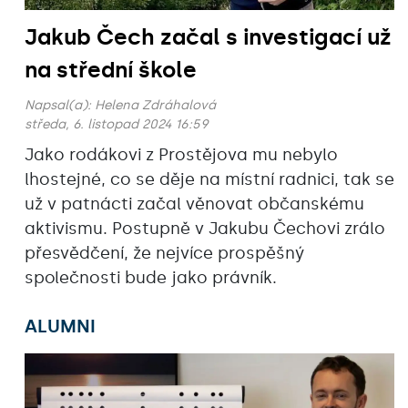
Jakub Čech začal s investigací už
na střední škole
Napsal(a):
Helena Zdráhalová
středa, 6. listopad 2024 16:59
Jako rodákovi z Prostějova mu nebylo
lhostejné, co se děje na místní radnici, tak se
už v patnácti začal věnovat občanskému
aktivismu. Postupně v Jakubu Čechovi zrálo
přesvědčení, že nejvíce prospěšný
společnosti bude jako právník.
ALUMNI