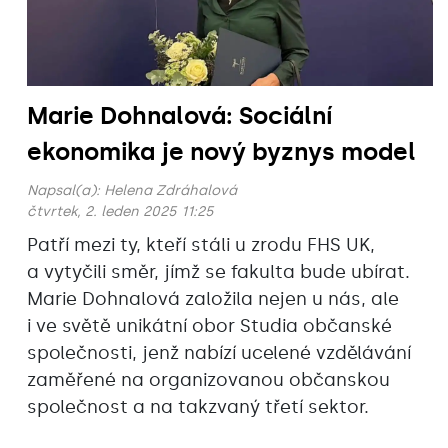
Marie Dohnalová: Sociální
ekonomika je nový byznys model
Napsal(a):
Helena Zdráhalová
čtvrtek, 2. leden 2025 11:25
Patří mezi ty, kteří stáli u zrodu FHS UK,
a vytyčili směr, jímž se fakulta bude ubírat.
Marie Dohnalová založila nejen u nás, ale
i ve světě unikátní obor Studia občanské
společnosti, jenž nabízí ucelené vzdělávání
zaměřené na organizovanou občanskou
společnost a na takzvaný třetí sektor.