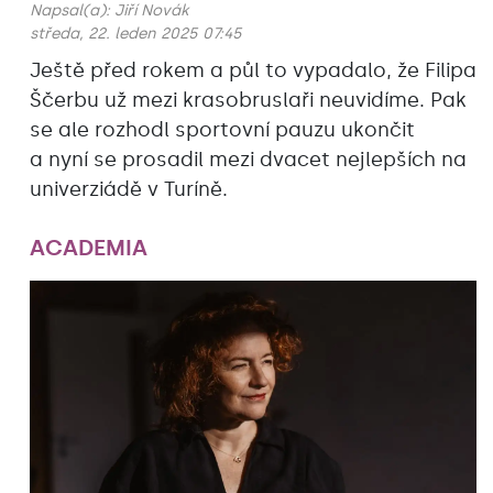
Napsal(a):
Jiří Novák
středa, 22. leden 2025 07:45
Ještě před rokem a půl to vypadalo, že Filipa
Ščerbu už mezi krasobruslaři neuvidíme. Pak
se ale rozhodl sportovní pauzu ukončit
a nyní se prosadil mezi dvacet nejlepších na
univerziádě v Turíně.
ACADEMIA