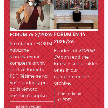
FORUM EN 14
FORUM 74 2/2026
2025/26
Pro čtenáře FORUM
nabízíme
Readers of
FORUM
k prolistování
EN
can read the
kompletní archiv
latest issue or older
čísel ve formátu
ones in our
PDF. Těšíme se na
complete online
Vaše podněty pro
archive.
další témata
Print edition
našeho časopisu.
(*.PDF)
Tištěné vydání