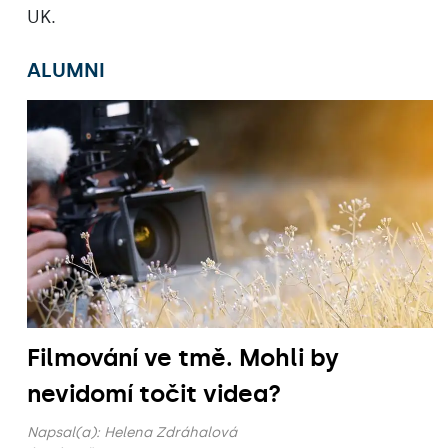
UK.
ALUMNI
Filmování ve tmě. Mohli by
nevidomí točit videa?
Napsal(a):
Helena Zdráhalová