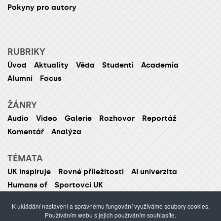
Pokyny pro autory
RUBRIKY
Úvod
Aktuality
Věda
Studenti
Academia
Alumni
Focus
ŽÁNRY
Audio
Video
Galerie
Rozhovor
Reportáž
Komentář
Analýza
TÉMATA
UK inspiruje
Rovné příležitosti
AI univerzita
Humans of
Sportovci UK
K ukládání nastavení a správnému fungování využíváme soubory cookies.
Používáním webu s jejich používáním souhlasíte.