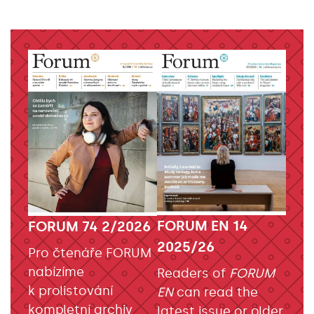
FORUM EN 14
FORUM 74 2/2026
2025/26
Pro čtenáře FORUM
nabízíme
Readers of
FORUM
k prolistování
EN
can read the
kompletní archiv
latest issue or older