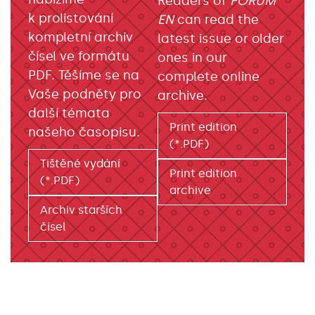
Readers of
FORUM
k prolistování
EN
can read the
kompletní archiv
latest issue or older
čísel ve formátu
ones in our
PDF. Těšíme se na
complete online
Vaše podněty pro
archive.
další témata
Print edition
našeho časopisu.
(*.PDF)
Tištěné vydání
Print edition
(*.PDF)
archive
Archiv starších
čísel