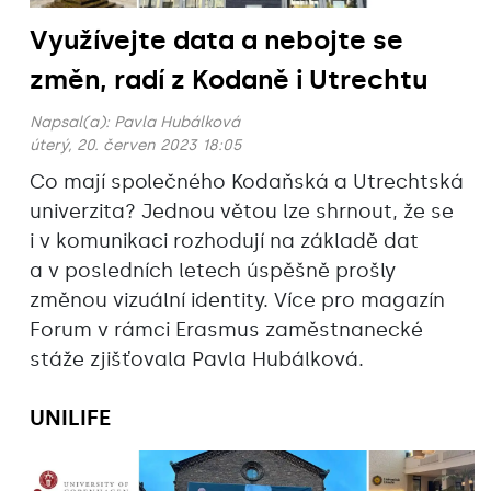
Využívejte data a nebojte se
změn, radí z Kodaně i Utrechtu
Napsal(a):
Pavla Hubálková
úterý, 20. červen 2023 18:05
Co mají společného Kodaňská a Utrechtská
univerzita? Jednou větou lze shrnout, že se
i v komunikaci rozhodují na základě dat
a v posledních letech úspěšně prošly
změnou vizuální identity. Více pro magazín
Forum v rámci Erasmus zaměstnanecké
stáže zjišťovala Pavla Hubálková.
UNILIFE