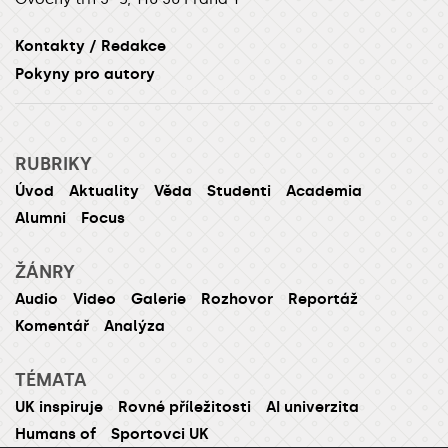
Kontakty / Redakce
Pokyny pro autory
RUBRIKY
Úvod
Aktuality
Věda
Studenti
Academia
Alumni
Focus
ŽÁNRY
Audio
Video
Galerie
Rozhovor
Reportáž
Komentář
Analýza
TÉMATA
UK inspiruje
Rovné příležitosti
AI univerzita
Humans of
Sportovci UK