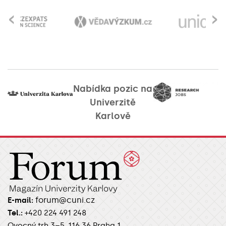
‹
›
Nabídka pozic na
Univerzitě
Karlově
forum@cuni.cz
E-mail:
Tel.:
+420 224 491 248
Ovocný trh 3–5, 116 36 Praha 1