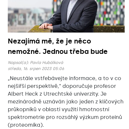
Nezajímá mě, že je něco
nemožné. Jednou třeba bude
Napsal(a):
Pavla Hubálková
středa, 16. srpen 2023 05:06
„Neustále vstřebávejte informace, a to v co
nejšiřší perspektivě,“ doporučuje profesor
Albert Heck z Utrechtské univerzity. Je
mezinárodně uznáván jako jeden z klíčových
průkopníků v oblasti využití hmotnostní
spektrometrie pro rozsáhlý výzkum proteinů
(proteomika).