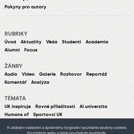
Pokyny pro autory
RUBRIKY
Úvod
Aktuality
Věda
Studenti
Academia
Alumni
Focus
ŽÁNRY
Audio
Video
Galerie
Rozhovor
Reportáž
Komentář
Analýza
TÉMATA
UK inspiruje
Rovné příležitosti
AI univerzita
Humans of
Sportovci UK
K ukládání nastavení a správnému fungování využíváme soubory cookies.
Používáním webu s jejich používáním souhlasíte.