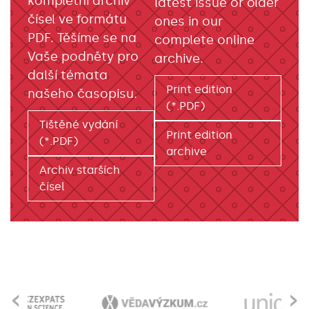
kompletní archiv
latest issue or older
čísel ve formátu
ones in our
PDF. Těšíme se na
complete online
Vaše podněty pro
archive.
další témata
Print edition
našeho časopisu.
(*.PDF)
Tištěné vydání
Print edition
(*.PDF)
archive
Archiv starších
čísel
‹
›