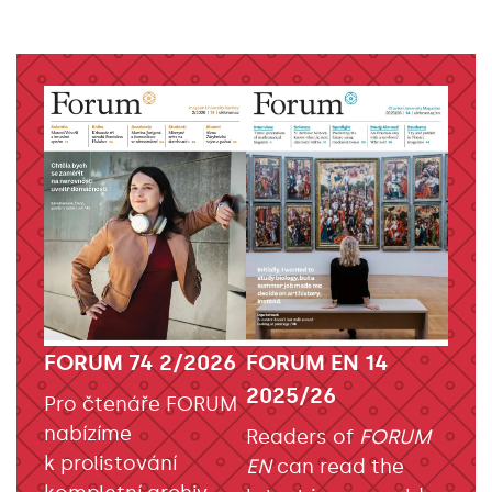
FORUM EN 14
FORUM 74 2/2026
2025/26
Pro čtenáře FORUM
nabízíme
Readers of
FORUM
k prolistování
EN
can read the