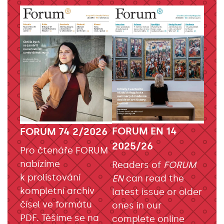
FORUM EN 14
FORUM 74 2/2026
2025/26
Pro čtenáře FORUM
nabízíme
Readers of
FORUM
k prolistování
EN
can read the
kompletní archiv
latest issue or older
čísel ve formátu
ones in our
PDF. Těšíme se na
complete online