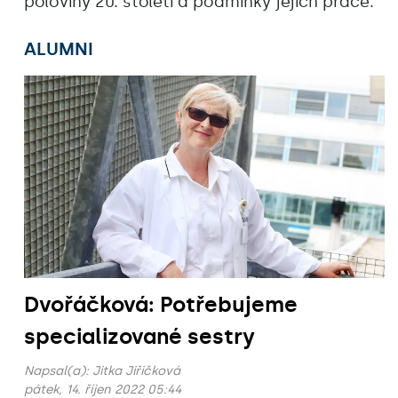
poloviny 20. století a podmínky jejich práce.
ALUMNI
Dvořáčková: Potřebujeme
specializované sestry
Napsal(a):
Jitka Jiřičková
pátek, 14. říjen 2022 05:44