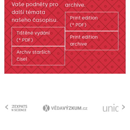
Vaše podněty pro
archive.
další témata
Print edition
našeho časopisu.
(*.PDF)
Tištěné vydání
Print edition
(*.PDF)
archive
Archiv starších
čísel
‹
›