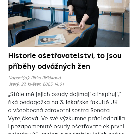
Historie ošetřovatelství, to jsou
příběhy odvážných žen
Napsal(a):
Jitka Jiřičková
úterý, 27. květen 2025 14:01
„Stále mě jejich osudy dojímají a inspirují,“
říká pedagožka na 3. lékařské fakultě UK
a všeobecná zdravotní sestra Renata
Vytejčková. Ve své výzkumné práci odhalila
i pozapomenuté osudy ošetřovatelek první