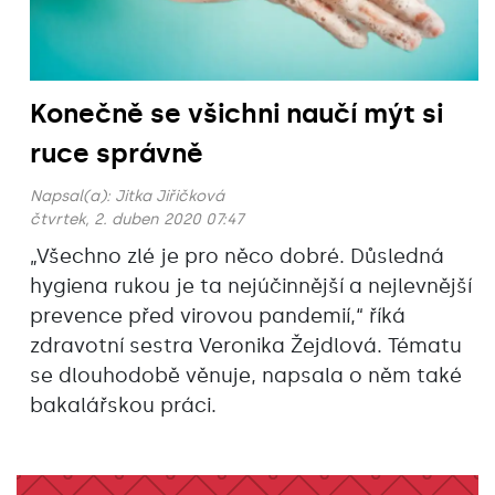
Konečně se všichni naučí mýt si
ruce správně
Napsal(a):
Jitka Jiřičková
čtvrtek, 2. duben 2020 07:47
„Všechno zlé je pro něco dobré. Důsledná
hygiena rukou je ta nejúčinnější a nejlevnější
prevence před virovou pandemií,“ říká
zdravotní sestra Veronika Žejdlová. Tématu
se dlouhodobě věnuje, napsala o něm také
bakalářskou práci.