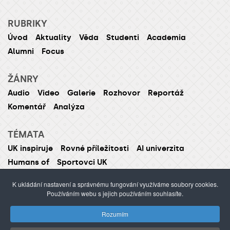
RUBRIKY
Úvod
Aktuality
Věda
Studenti
Academia
Alumni
Focus
ŽÁNRY
Audio
Video
Galerie
Rozhovor
Reportáž
Komentář
Analýza
TÉMATA
UK inspiruje
Rovné příležitosti
AI univerzita
Humans of
Sportovci UK
K ukládání nastavení a správnému fungování využíváme soubory cookies.
Používáním webu s jejich používáním souhlasíte.
ISSN 1214-5726 (tištěná verze ISSN 1211-1724)
Rozumím
Publikování nebo šíření obsahu je zakázáno bez