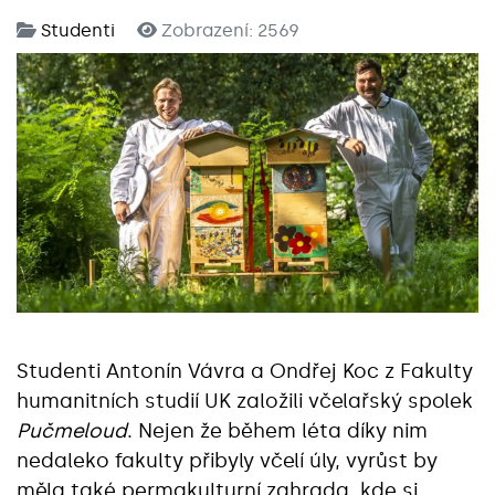
Studenti
Zobrazení: 2569
Studenti Antonín Vávra a Ondřej Koc z Fakulty
humanitních studií UK založili včelařský spolek
Pučmeloud
. Nejen že během léta díky nim
nedaleko fakulty přibyly včelí úly, vyrůst by
měla také permakulturní zahrada, kde si