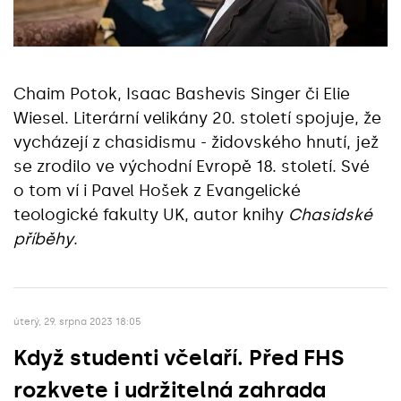
Chaim Potok, Isaac Bashevis Singer či Elie
Wiesel. Literární velikány 20. století spojuje, že
vycházejí z chasidismu - židovského hnutí, jež
se zrodilo ve východní Evropě 18. století. Své
o tom ví i Pavel Hošek z Evangelické
teologické fakulty UK, autor knihy
Chasidské
příběhy
.
úterý, 29. srpna 2023 18:05
Když studenti včelaří. Před FHS
rozkvete i udržitelná zahrada