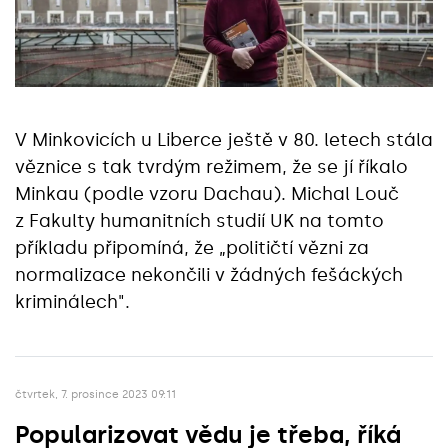
V Minkovicích u Liberce ještě v 80. letech stála
věznice s tak tvrdým režimem, že se jí říkalo
Minkau (podle vzoru Dachau). Michal Louč
z Fakulty humanitních studií UK na tomto
příkladu připomíná, že „političtí vězni za
normalizace nekončili v žádných fešáckých
kriminálech".
čtvrtek, 7. prosince 2023 09:11
Popularizovat vědu je třeba, říká