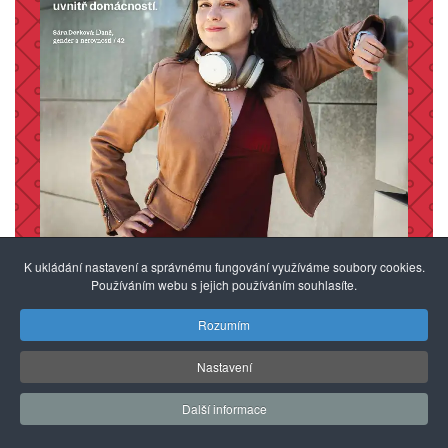
K ukládání nastavení a správnému fungování využíváme soubory cookies.
Používáním webu s jejich používáním souhlasíte.
FORUM 74 2/2026
Rozumím
Pro čtenáře FORUM nabízíme
Nastavení
k prolistování kompletní archiv čísel ve
formátu PDF. Těšíme se na Vaše podněty
Další informace
pro další témata našeho časopisu.