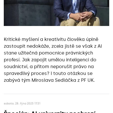
Kritické myšlení a kreativitu člověka úplně
zastoupit nedokáže, zcela jistě se však z AI
stane užitečná pomocnice právnických
profesí. Jak zapojit umělou inteligenci do
soudnictví, a přitom neporušit právo na
spravedlivý proces? I touto otázkou se
zabývá tým Miroslava Sedláčka z PF UK.
sobota, 28. října 2023 17:31