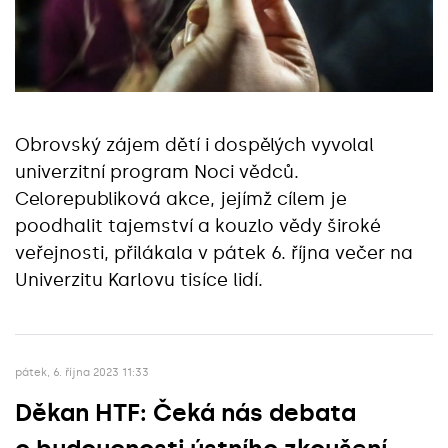
Obrovský zájem dětí i dospělých vyvolal
univerzitní program Noci vědců.
Celorepubliková akce, jejímž cílem je
poodhalit tajemství a kouzlo vědy široké
veřejnosti, přilákala v pátek 6. října večer na
Univerzitu Karlovu tisíce lidí.
pátek, 6. října 2023 11:33
Děkan HTF: Čeká nás debata