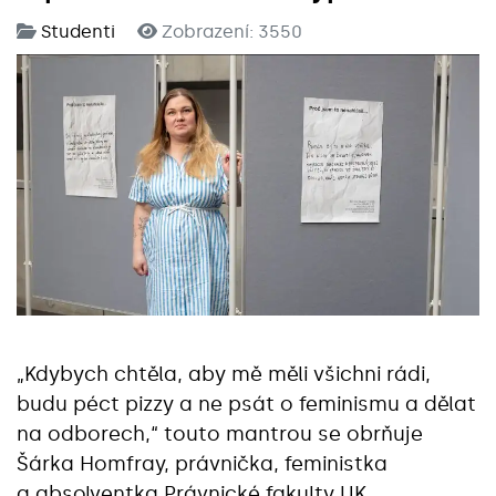
Studenti
Zobrazení: 3550
„Kdybych chtěla, aby mě měli všichni rádi,
budu péct pizzy a ne psát o feminismu a dělat
na odborech,“ touto mantrou se obrňuje
Šárka Homfray, právnička, feministka
a absolventka Právnické fakulty UK