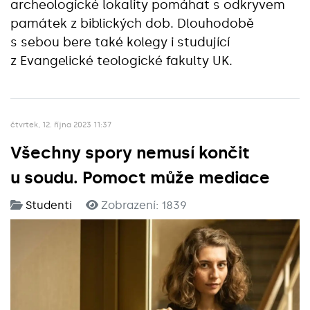
archeologické lokality pomáhat s odkryvem
památek z biblických dob. Dlouhodobě
s sebou bere také kolegy i studující
z Evangelické teologické fakulty UK.
čtvrtek, 12. října 2023 11:37
Všechny spory nemusí končit
u soudu. Pomoct může mediace
Studenti
Zobrazení: 1839