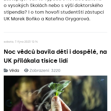
o vysokých školách nebo s výší doktorského
stipendia? I o tom hovoří studentští zástupci
UK Marek Boňko a Kateřina Grygarová.
sobota, 7. října 2023 12:14
Noc vědců bavila děti i dospělé, na
UK přilákala tisíce lidí
Věda
Zobrazení: 3220