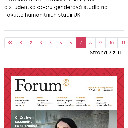
a studentka oboru genderová studia na
Fakultě humanitních studií UK.
2
3
4
5
6
7
8
9
10
11
Strana 7 z 11