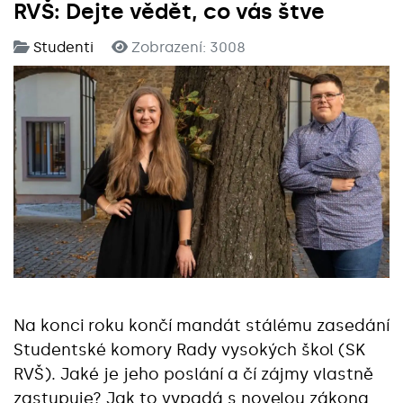
RVŠ: Dejte vědět, co vás štve
Studenti
Zobrazení: 3008
Na konci roku končí mandát stálému zasedání
Studentské komory Rady vysokých škol (SK
RVŠ). Jaké je jeho poslání a čí zájmy vlastně
zastupuje? Jak to vypadá s novelou zákona