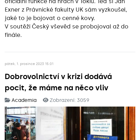
oficiální funkce na hrách v Tokiu. Teď si Jan
Exner z Právnické fakulty UK sám vyzkoušel,
jaké to je bojovat o cenné kovy.
V soutěži Český vševěd se probojoval až do
finále.
pátek, 1. prosince 2023 15:01
Dobrovolnictví v krizi dodává
pocit, že máme na něco vliv
Academia
Zobrazení: 3059