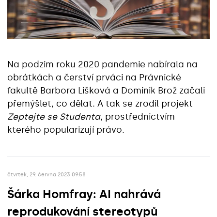
Na podzim roku 2020 pandemie nabírala na
obrátkách a čerství prváci na Právnické
fakultě Barbora Lišková a Dominik Brož začali
přemýšlet, co dělat. A tak se zrodil projekt
Zeptejte se Studenta
, prostřednictvím
kterého popularizují právo.
čtvrtek, 29. června 2023 09:58
Šárka Homfray: AI nahrává
reprodukování stereotypů