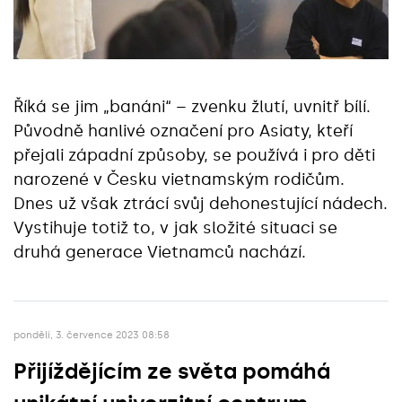
Říká se jim „banáni“ – zvenku žlutí, uvnitř bílí.
Původně hanlivé označení pro Asiaty, kteří
přejali západní způsoby, se používá i pro děti
narozené v Česku vietnamským rodičům.
Dnes už však ztrácí svůj dehonestující nádech.
Vystihuje totiž to, v jak složité situaci se
druhá generace Vietnamců nachází.
pondělí, 3. července 2023 08:58
Přijíždějícím ze světa pomáhá