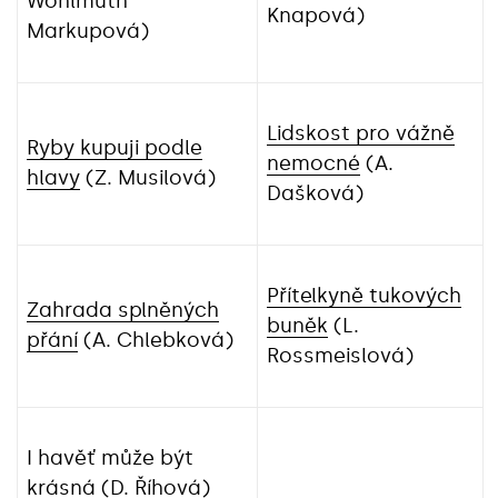
Wohlmuth
Knapová)
Markupová)
Lidskost pro vážně
Ryby kupuji podle
nemocné
(A.
hlavy
(Z. Musilová)
Dašková)
Přítelkyně tukových
Zahrada splněných
buněk
(L.
přání
(A. Chlebková)
Rossmeislová)
I havěť může být
krásná (D. Říhová)