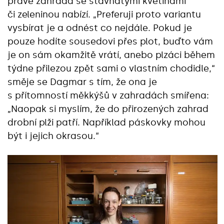
právě zahrada se šťavnatými květinami
či zeleninou nabízí. „Preferuji proto variantu
vysbírat je a odnést co nejdále. Pokud je
pouze hodíte sousedovi přes plot, buďto vám
je on sám okamžitě vrátí, anebo plzáci během
týdne přilezou zpět sami o vlastním chodidle,“
směje se Dagmar s tím, že ona je
s přítomností měkkýšů v zahradách smířena:
„Naopak si myslím, že do přirozených zahrad
drobní plži patří. Například páskovky mohou
být i jejich okrasou.“