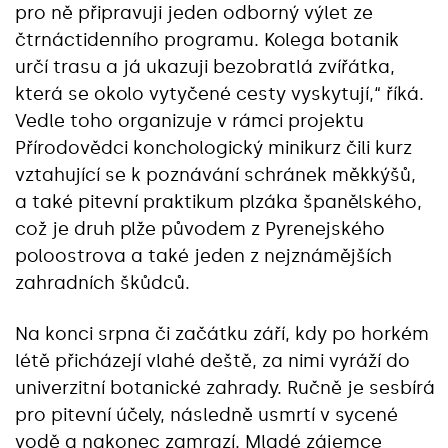
pro ně připravuji jeden odborný výlet ze
čtrnáctidenního programu. Kolega botanik
určí trasu a já ukazuji bezobratlá zvířátka,
která se okolo vytyčené cesty vyskytují,“ říká.
Vedle toho organizuje v rámci projektu
Přírodovědci konchologický minikurz čili kurz
vztahující se k poznávání schránek měkkýšů,
a také pitevní praktikum plzáka španělského,
což je druh plže původem z Pyrenejského
poloostrova a také jeden z nejznámějších
zahradních škůdců.
Na konci srpna či začátku září, kdy po horkém
létě přicházejí vlahé deště, za nimi vyráží do
univerzitní botanické zahrady. Ručně je sesbírá
pro pitevní účely, následně usmrtí v sycené
vodě a nakonec zamrazí. Mladé zájemce