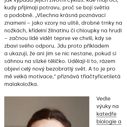
kudy přijímají potravu, proč se bojí světla
a podobně. „Všechna krásná poznávací
znamení – jako vzory na ulitě, drobné trnky na
nožkách, křídelní žilnatinu či chloupky na hrudi
– začnou lidé vidět teprve ve chvíli, kdy se
zbaví svého odporu. Jdu proto příkladem
a ukazuji, že ani jim se nic nestane, pokud si
sáhnou na slizké tělíčko. Udělají-li to, rázem
objeví celý nový bezobratlý svět. A to je pro
mě velká motivace,“ přiznává třiačtyřicetiletá
malakoložka.
Vedle
výuky na
katedře
biologie a