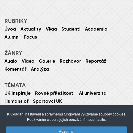
RUBRIKY
Úvod
Aktuality
Věda
Studenti
Academia
Alumni
Focus
ŽÁNRY
Audio
Video
Galerie
Rozhovor
Reportáž
Komentář
Analýza
TÉMATA
UK inspiruje
Rovné příležitosti
AI univerzita
Humans of
Sportovci UK
K ukládání nastavení a správnému fungování využíváme soubory cookies.
Používáním webu s jejich používáním souhlasíte.
ISSN 1214-5726 (tištěná verze ISSN 1211-1724)
Rozumím