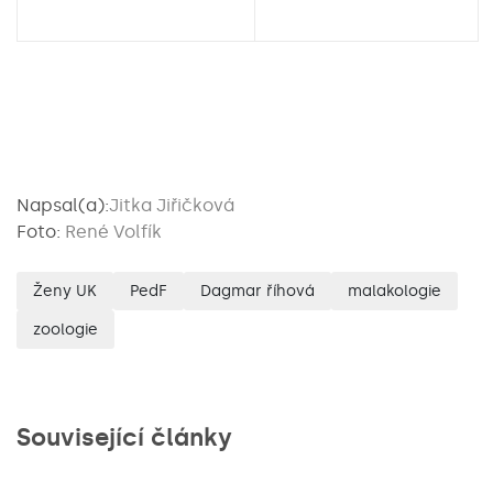
Napsal(a):
Jitka Jiřičková
Foto:
René Volfík
Ženy UK
PedF
Dagmar říhová
malakologie
zoologie
Související články