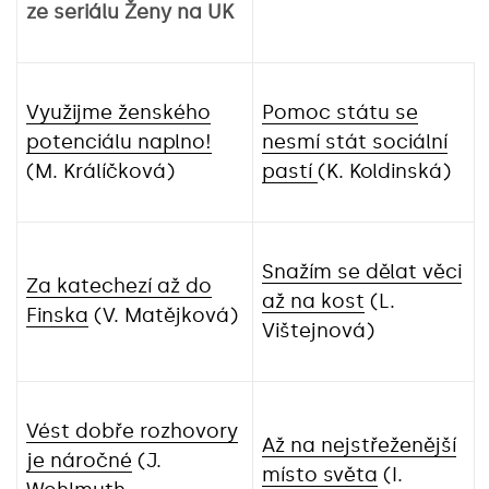
ze seriálu Ženy na UK
Využijme ženského
Pomoc státu se
potenciálu naplno!
nesmí stát sociální
(M. Králíčková)
pastí
(K. Koldinská)
Snažím se dělat věci
Za katechezí až do
až na kost
(L.
Finska
(V. Matějková)
Vištejnová)
Vést dobře rozhovory
Až na nejstřeženější
je náročné
(J.
místo světa
(I.