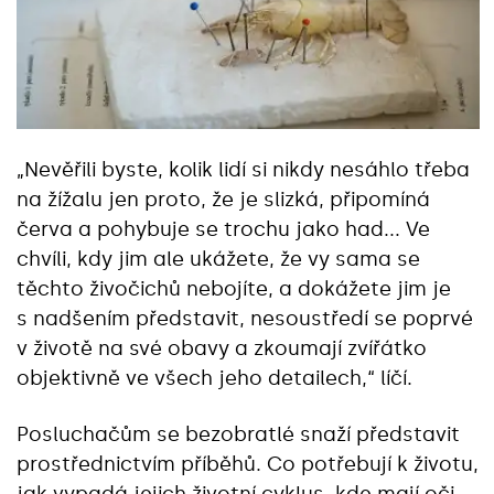
„Nevěřili byste, kolik lidí si nikdy nesáhlo třeba
na žížalu jen proto, že je slizká, připomíná
červa a pohybuje se trochu jako had... Ve
chvíli, kdy jim ale ukážete, že vy sama se
těchto živočichů nebojíte, a dokážete jim je
s nadšením představit, nesoustředí se poprvé
v životě na své obavy a zkoumají zvířátko
objektivně ve všech jeho detailech,“ líčí.
Posluchačům se bezobratlé snaží představit
prostřednictvím příběhů. Co potřebují k životu,
jak vypadá jejich životní cyklus, kde mají oči,