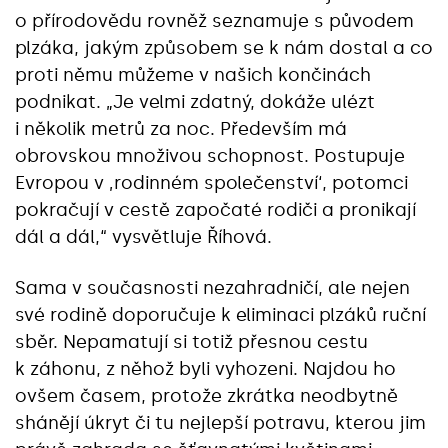
o přírodovědu rovněž seznamuje s původem
plzáka, jakým způsobem se k nám dostal a co
proti němu můžeme v našich končinách
podnikat. „Je velmi zdatný, dokáže ulézt
i několik metrů za noc. Především má
obrovskou množivou schopnost. Postupuje
Evropou v ‚rodinném společenství‘, potomci
pokračují v cestě započaté rodiči a pronikají
dál a dál,“ vysvětluje Říhová.
Sama v současnosti nezahradničí, ale nejen
své rodině doporučuje k eliminaci plzáků ruční
sběr. Nepamatují si totiž přesnou cestu
k záhonu, z něhož byli vyhozeni. Najdou ho
ovšem časem, protože zkrátka neodbytně
shánějí úkryt či tu nejlepší potravu, kterou jim