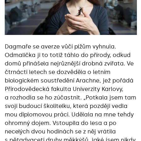
Dagmaře se averze vůči plžům vyhnula.
Odmalička ji to totiž táhlo do přírody, odkud
domů přinášela nejrůznější drobná zvířata. Ve
čtrnácti letech se dozvěděla o letním
biologickém soustředění Arachne, jež pořádá
Přírodovědecká fakulta Univerzity Karlovy,
a rozhodla se ho zúčastnit. „Potkala jsem tam
svoji budoucí školitelku, která později vedla
mou diplomovou práci. Udělala na mne tehdy
ohromný dojem. Vstoupila do lesa a po
necelých dvou hodinách se z něj vrátila
s pětadvaceti druhy měkkýšů, jaké jsem nikdy