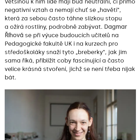
Většinou k nim lidé mají buď neutrální, či přímo
negativní vztah a nemají chuť se „havětí“,
která za sebou často táhne slizkou stopu
a ožírá rostliny, podrobně zabývat.
Dagmar
Říhová
se při výuce budoucích učitelů na
Pedagogické fakultě UK i na kurzech pro
středoškoláky snaží tyto „breberky“, jak jim
sama říká, přiblížit coby fascinující a často
velice krásná stvoření, jichž se není třeba nijak
bát.