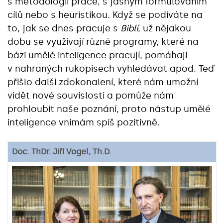
s metodologií práce, s jasným formulováním
cílů nebo s heuristikou. Když se podíváte na
to, jak se dnes pracuje s
Biblí
, už nějakou
dobu se využívají různé programy, které na
bázi umělé inteligence pracují, pomáhají
v nahraných rukopisech vyhledávat apod. Teď
přišlo další zdokonalení, které nám umožní
vidět nové souvislosti a pomůže nám
prohloubit naše poznání, proto nástup umělé
inteligence vnímám spíš pozitivně.
Doc. ThDr. Jiří Vogel, Th.D.