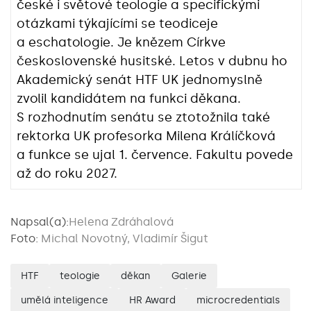
české i světové teologie a specifickými
otázkami týkajícími se teodiceje
a eschatologie. Je knězem Církve
československé husitské. Letos v dubnu ho
Akademický senát HTF UK jednomyslně
zvolil kandidátem na funkci děkana.
S rozhodnutím senátu se ztotožnila také
rektorka UK profesorka Milena Králíčková
a funkce se ujal 1. července. Fakultu povede
až do roku 2027.
Napsal(a):
Helena Zdráhalová
Foto:
Michal Novotný, Vladimír Šigut
HTF
teologie
děkan
Galerie
umělá inteligence
HR Award
microcredentials