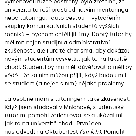
vyměňovali různé postřehy, bylo zřetelné, že
univerzita to řeší prostřednictvím mentoringu
nebo tutoringu. Touto cestou – vytvořením
skupiny komunikativních studentů vyšších
ročníků – bychom chtěli jít i my. Dobrý tutor by
měl mít nejen studijní a administrativní
zkušenosti, ale i určité charisma, aby dokázal
novým studentům vysvětlit, jak to na fakultě
chodí. Studenti by mu měli důvěřovat a měli by
vědět, že za ním můžou přijít, když budou mít
se studiem (a nejen s ním) nějaké problémy.
Já osobně mám s tutoringem také zkušenost.
Když jsem studoval v Mnichově, studentský
tutor mi pomohl zorientovat se a ukázal mi,
jak to na univerzitě chodí. První den
nás odvedl na Oktoberfest
(smích)
. Pomohl