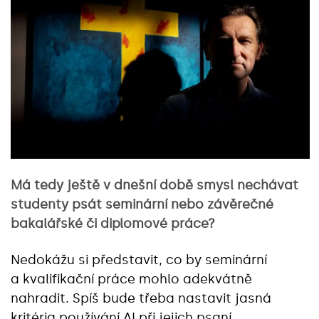
Má tedy ještě v dnešní době smysl nechávat
studenty psát seminární nebo závěrečné
bakalářské či diplomové práce?
Nedokážu si představit, co by seminární
a kvalifikační práce mohlo adekvátně
nahradit. Spíš bude třeba nastavit jasná
kritéria používání AI při jejich psaní.