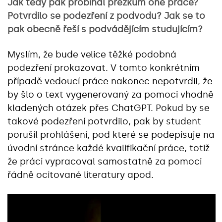
Jak tedy pak probíhal přezkum oné práce?
Potvrdilo se podezření z podvodu? Jak se to
pak obecně řeší s podvádějícím studujícím?
Myslím, že bude velice těžké podobná
podezření prokazovat. V tomto konkrétním
případě vedoucí práce nakonec nepotvrdil, že
by šlo o text vygenerovaný za pomoci vhodně
kladených otázek přes ChatGPT. Pokud by se
takové podezření potvrdilo, pak by student
porušil prohlášení, pod které se podepisuje na
úvodní stránce každé kvalifikační práce, totiž
že práci vypracoval samostatně za pomoci
řádně ocitované literatury apod.