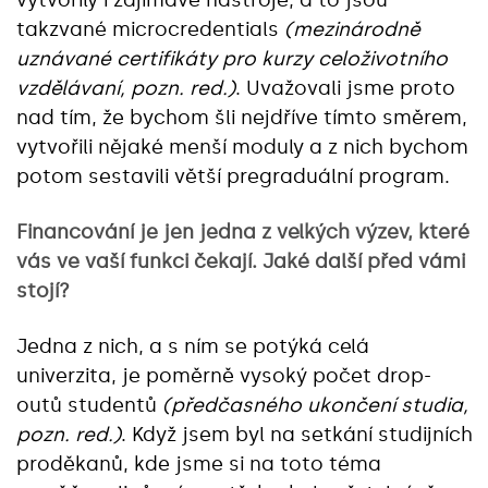
vytvořily i zajímavé nástroje, a to jsou
takzvané microcredentials
(mezinárodně
uznávané certifikáty pro kurzy celoživotního
vzdělávaní, pozn. red.)
. Uvažovali jsme proto
nad tím, že bychom šli nejdříve tímto směrem,
vytvořili nějaké menší moduly a z nich bychom
potom sestavili větší pregraduální program.
Financování je jen jedna z velkých výzev, které
vás ve vaší funkci čekají. Jaké další před vámi
stojí?
Jedna z nich, a s ním se potýká celá
univerzita, je poměrně vysoký počet drop-
outů studentů
(předčasného ukončení studia,
pozn. red.)
. Když jsem byl na setkání studijních
proděkanů, kde jsme si na toto téma