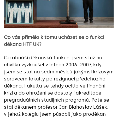
Co vás přimělo k tomu ucházet se o funkci
děkana HTF UK?
Co obnáší děkanská funkce, jsem si už na
chvilku vyzkoušel v letech 2006–2007, kdy
jsem se stal na sedm měsíců jakýmsi krizovým
správcem fakulty po rezignaci předchozího
děkana. Fakulta se tehdy ocitla ve finanční
krizi a do ohrožení se dostaly i akreditace
pregraduálních studijních programů. Poté se
stal děkanem profesor Jan Blahoslav Lášek,
v jehož kolegiu jsem působil jako proděkan