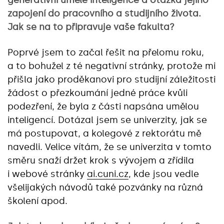
generativní umělé inteligence a otázka jejího
zapojení do pracovního a studijního života.
Jak se na to připravuje vaše fakulta?
Poprvé jsem to začal řešit na přelomu roku,
a to bohužel z té negativní stránky, protože mi
přišla jako proděkanovi pro studijní záležitosti
žádost o přezkoumání jedné práce kvůli
podezření, že byla z části napsána umělou
inteligencí. Dotázal jsem se univerzity, jak se
má postupovat, a kolegové z rektorátu mě
navedli. Velice vítám, že se univerzita v tomto
směru snaží držet krok s vývojem a zřídila
i webové stránky
ai.cuni.cz
, kde jsou vedle
všelijakých návodů také pozvánky na různá
školení apod.