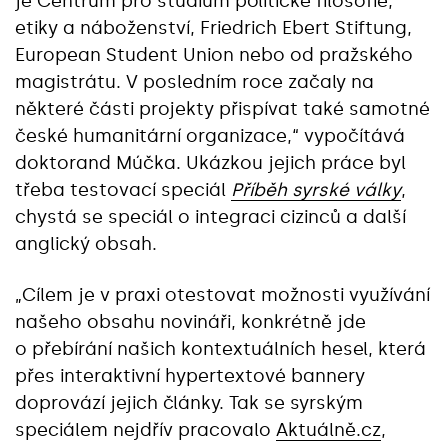
je Centrum pro studium politické filosofie,
etiky a náboženství, Friedrich Ebert Stiftung,
European Student Union nebo od pražského
magistrátu. V posledním roce začaly na
některé části projekty přispívat také samotné
české humanitární organizace,“ vypočítává
doktorand Múčka. Ukázkou jejich práce byl
třeba testovací speciál
Příběh syrské války
,
chystá se speciál o integraci cizinců a další
anglický obsah.
„Cílem je v praxi otestovat možnosti využívání
našeho obsahu novináři, konkrétně jde
o přebírání našich kontextuálních hesel, která
přes interaktivní hypertextové bannery
doprovází jejich články. Tak se syrským
speciálem nejdřív pracovalo
Aktuálně.cz
,