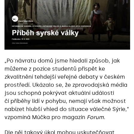
„Po návratu domů jsme hledali způsob, jak
můžeme z pozice studentů přispět ke
zkvalitnění tehdejší veřejné debaty v českém
prostředí. Ukázalo se, že zpravodajská média
jsou schopná pokrývat aktuální události
či příběhy lidí v pohybu, nemají však možnost
nabízet hlubší vhled do situace válečné Sýrie,“
vzpomíná Múčka pro magazín
Forum
.
Dle něj takový úkol mohou uskutečňovat