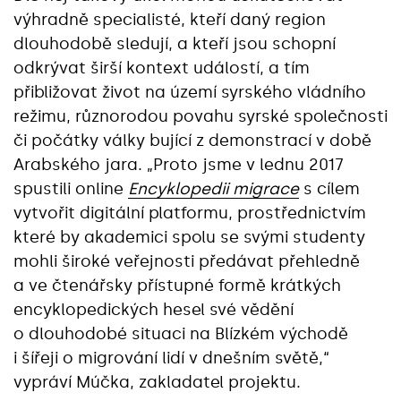
výhradně specialisté, kteří daný region
dlouhodobě sledují, a kteří jsou schopní
odkrývat širší kontext událostí, a tím
přibližovat život na území syrského vládního
režimu, různorodou povahu syrské společnosti
či počátky války bující z demonstrací v době
Arabského jara. „Proto jsme v lednu 2017
spustili online
Encyklopedii migrace
s cílem
vytvořit digitální platformu, prostřednictvím
které by akademici spolu se svými studenty
mohli široké veřejnosti předávat přehledně
a ve čtenářsky přístupné formě krátkých
encyklopedických hesel své vědění
o dlouhodobé situaci na Blízkém východě
i šířeji o migrování lidí v dnešním světě,“
vypráví Múčka, zakladatel projektu.