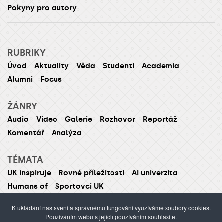
Pokyny pro autory
RUBRIKY
Úvod
Aktuality
Věda
Studenti
Academia
Alumni
Focus
ŽÁNRY
Audio
Video
Galerie
Rozhovor
Reportáž
Komentář
Analýza
TÉMATA
UK inspiruje
Rovné příležitosti
AI univerzita
Humans of
Sportovci UK
K ukládání nastavení a správnému fungování využíváme soubory cookies.
Používáním webu s jejich používáním souhlasíte.