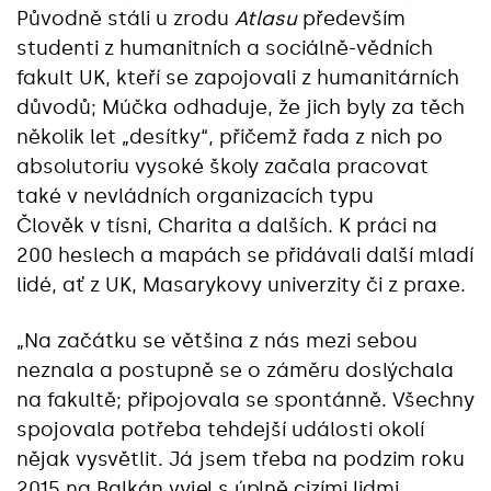
Původně stáli u zrodu
Atlasu
především
studenti z humanitních a sociálně-vědních
fakult UK, kteří se zapojovali z humanitárních
důvodů; Múčka odhaduje, že jich byly za těch
několik let „desítky“, přičemž řada z nich po
absolutoriu vysoké školy začala pracovat
také v nevládních organizacích typu
Člověk v tísni, Charita a dalších. K práci na
200 heslech a mapách se přidávali další mladí
lidé, ať z UK, Masarykovy univerzity či z praxe.
„Na začátku se většina z nás mezi sebou
neznala a postupně se o záměru doslýchala
na fakultě; připojovala se spontánně. Všechny
spojovala potřeba tehdejší události okolí
nějak vysvětlit. Já jsem třeba na podzim roku
2015 na Balkán vyjel s úplně cizími lidmi