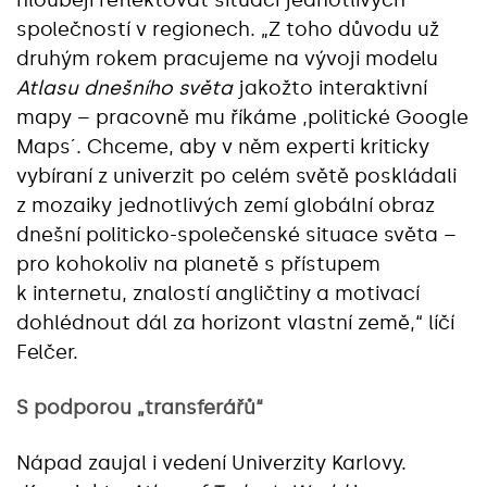
hlouběji reflektovat situaci jednotlivých
společností v regionech. „Z toho důvodu už
druhým rokem pracujeme na vývoji modelu
Atlasu dnešního světa
jakožto interaktivní
mapy – pracovně mu říkáme ,politické Google
Maps´. Chceme, aby v něm experti kriticky
vybíraní z univerzit po celém světě poskládali
z mozaiky jednotlivých zemí globální obraz
dnešní politicko-společenské situace světa –
pro kohokoliv na planetě s přístupem
k internetu, znalostí angličtiny a motivací
dohlédnout dál za horizont vlastní země,“ líčí
Felčer.
S podporou „transferářů“
Nápad zaujal i vedení Univerzity Karlovy.