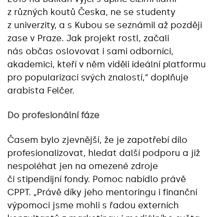
z různých koutů Česka, ne se studenty
z univerzity, a s Kubou se seznámil až později
zase v Praze. Jak projekt rostl, začali
nás občas oslovovat i sami odborníci,
akademici, kteří v něm viděli ideální platformu
pro popularizaci svých znalostí,“ doplňuje
arabista Felčer.
Do profesionální fáze
Časem bylo zjevnější, že je zapotřebí dílo
profesionalizovat, hledat další podporu a již
nespoléhat jen na omezené zdroje
či stipendijní fondy. Pomoc nabídlo právě
CPPT. „Právě díky jeho mentoringu i finanční
výpomoci jsme mohli s řadou externích