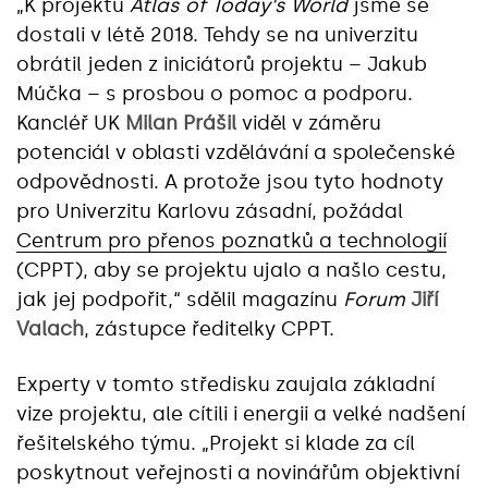
„K projektu
Atlas of Today‘s World
jsme se
dostali v létě 2018. Tehdy se na univerzitu
obrátil jeden z iniciátorů projektu – Jakub
Múčka – s prosbou o pomoc a podporu.
Kancléř UK
Milan Prášil
viděl v záměru
potenciál v oblasti vzdělávání a společenské
odpovědnosti. A protože jsou tyto hodnoty
pro Univerzitu Karlovu zásadní, požádal
Centrum pro přenos poznatků a technologií
(CPPT), aby se projektu ujalo a našlo cestu,
jak jej podpořit,“ sdělil magazínu
Forum
Jiří
Valach
, zástupce ředitelky CPPT.
Experty v tomto středisku zaujala základní
vize projektu, ale cítili i energii a velké nadšení
řešitelského týmu. „Projekt si klade za cíl
poskytnout veřejnosti a novinářům objektivní