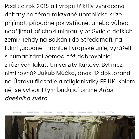
Psal se rok 2015 a Evropu tříštily vyhrocené
debaty na téma takzvané uprchlické krize:
přijímat, případně jak vstřícně, anebo vůbec
nepřijímat příchozí migranty ze Sýrie a dalších
zemí? Tehdy na Balkán i do Středomoří, na
lidmi „ucpané“ hranice Evropské unie, vyráželi
s humanitární pomocí též dobrovolníci
z různých fakult Univerzity Karlovy. Byl mezi
nimi rovněž
Jakub Múčka
, dnes již doktorand
na Ústavu filosofie a religionistiky FF UK. Kolem
něj se vytvořil tým budující online
Atlas
dnešního světa
.