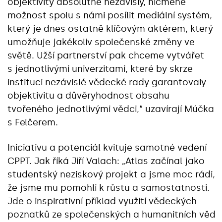
objektivity absolutně nezávislý, nicméně
možnost spolu s námi posílit mediální systém,
který je dnes ostatně klíčovým aktérem, který
umožňuje jakékoliv společenské změny ve
světě. Užší partnerství pak chceme vytvářet
s jednotlivými univerzitami, které by skrze
instituci nezávislé vědecké rady garantovaly
objektivitu a důvěryhodnost obsahu
tvořeného jednotlivými vědci,“ uzavírají Múčka
s Felčerem.
Iniciativu a potenciál kvituje samotné vedení
CPPT. Jak říká Jiří Valach: „Atlas začínal jako
studentský neziskový projekt a jsme moc rádi,
že jsme mu pomohli k růstu a samostatnosti.
Jde o inspirativní příklad využití vědeckých
poznatků ze společenských a humanitních věd