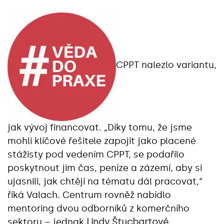
CPPT nalezlo variantu,
jak vývoj financovat. „Díky tomu, že jsme
mohli klíčové řešitele zapojit jako placené
stážisty pod vedením CPPT, se podařilo
poskytnout jim čas, peníze a zázemí, aby si
ujasnili, jak chtějí na tématu dál pracovat,“
říká Valach. Centrum rovněž nabídlo
mentoring dvou odborníků z komerčního
sektoru – jednak
Lindy Štucbartové
,