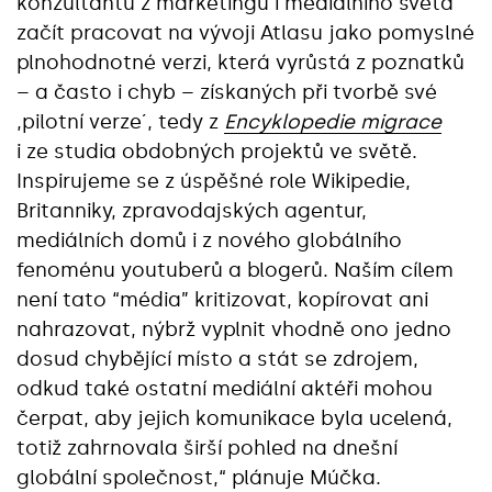
konzultantů z marketingu i mediálního světa
začít pracovat na vývoji Atlasu jako pomyslné
plnohodnotné verzi, která vyrůstá z poznatků
– a často i chyb – získaných při tvorbě své
,pilotní verze´, tedy z
Encyklopedie migrace
i ze studia obdobných projektů ve světě.
Inspirujeme se z úspěšné role Wikipedie,
Britanniky, zpravodajských agentur,
mediálních domů i z nového globálního
fenoménu youtuberů a blogerů. Naším cílem
není tato “média” kritizovat, kopírovat ani
nahrazovat, nýbrž vyplnit vhodně ono jedno
dosud chybějící místo a stát se zdrojem,
odkud také ostatní mediální aktéři mohou
čerpat, aby jejich komunikace byla ucelená,
totiž zahrnovala širší pohled na dnešní
globální společnost,“ plánuje Múčka.