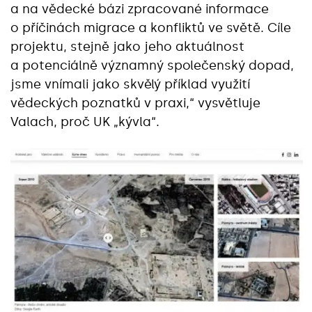
a na vědecké bázi zpracované informace
o příčinách migrace a konfliktů ve světě. Cíle
projektu, stejně jako jeho aktuálnost
a potenciálně významný společenský dopad,
jsme vnímali jako skvělý příklad využití
vědeckých poznatků v praxi,“ vysvětluje
Valach, proč UK „kývla“.