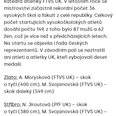
katedra atletiky FTVS UK. V letošním roce se
mistrovství zúčastnil rekordní počet 36
vysokých škol a fakult z celé republiky. Celkový
počet startujících vysokoškolských atletů
dosáhl počtu 149, z toho bylo 87 mužů a 62
žen, což je více než v předcházejících letech.
Na startu se objevila i řada českých
reprezentantů. V závodním poli se neztratili
ani atleti a atletky UK, kteří vybojovali deset
medailí.
Zlato:
A. Morysková (FTVS UK) – skok
o tyči (400 cm), M. Svojanovská (FTVS UK) –
skok daleký (549 cm)
Stříbro:
N. Jiroutová (PřF UK) – skok
o tyči (380 cm), M. Svojanovská (FTVS UK) –