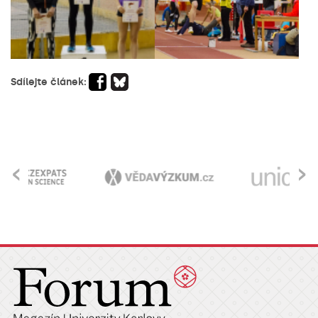
Sdílejte článek:
‹
›