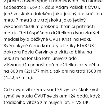
v překážkovém sprintu dominovala i na hladké
šedesátce (7,69 s), dále Adam Pašiak z ČVUT,
jenž ve skoku dalekém jako jediný doskočil na
metu 7 metrů a v trojskoku jako jediný
výkonem 15,08 m překonal hranici patnácti
metrů. Třetí úspěšnou držitelkou dvou zlatých
medailí byla běžkyně ČVUT Kristiina Mäki.
Svěřenkyně člena katedry atletiky FTVS UK
doktora Pavla Červinky a vítězka běhu na
5000 m na loňské letní univerziádě
v Kwangdžu nenašla přemožitelku jak v běhu
na 800 m (2:11,77 min.), tak ani na trati 1500 m
(4:33,57 min.).
Celkovým vítězem v soutěži vysokoškolských
týmů se stala ČVUT se ziskem 124 bodů, když
tradičního vítěze z minulých let, FTVS UK,