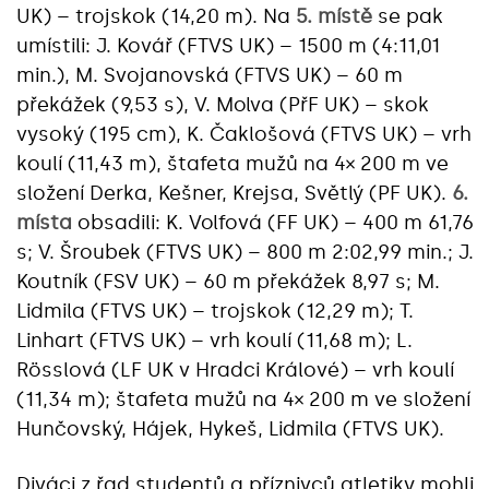
UK) – trojskok (14,20 m). Na
5. místě
se pak
umístili: J. Kovář (FTVS UK) – 1500 m (4:11,01
min.), M. Svojanovská (FTVS UK) – 60 m
překážek (9,53 s), V. Molva (PřF UK) – skok
vysoký (195 cm), K. Čaklošová (FTVS UK) – vrh
koulí (11,43 m), štafeta mužů na 4× 200 m ve
složení Derka, Kešner, Krejsa, Světlý (PF UK).
6.
místa
obsadili: K. Volfová (FF UK) – 400 m 61,76
s; V. Šroubek (FTVS UK) – 800 m 2:02,99 min.; J.
Koutník (FSV UK) – 60 m překážek 8,97 s; M.
Lidmila (FTVS UK) – trojskok (12,29 m); T.
Linhart (FTVS UK) – vrh koulí (11,68 m); L.
Rösslová (LF UK v Hradci Králové) – vrh koulí
(11,34 m); štafeta mužů na 4× 200 m ve složení
Hunčovský, Hájek, Hykeš, Lidmila (FTVS UK).
Diváci z řad studentů a příznivců atletiky mohli