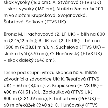
skok vysoký (160 cm), A. Štvánová (FTVS UK)
– skok vysoký (160 cm), štafeta žen na 4× 200
m ve složení Krupičková, Svojanovská,
Šubrtová, Sojková (FTVS UK)
Bronz:
M. Hrachovcová (2. LF UK) – běh na 800
m (2:14,12 min.); B. Jíšová (2. LF UK) – běh na
1500 m (4:38,01 min.), N. Suchelová (FTVS UK) –
skok o tyči (370 cm), O. Hunčovský (FTVS UK)
– skok daleký (646 cm).
Těsně pod stupni vítězů skončili
na 4. místě
závodníci a závodnice UK: K. Tesařová (FTVS
UK) – 60 m (8,05 s); Z. Krupičková (FTVS UK) –
400 m (61,51 s); L. Zaplatílková (FTVS UK) –
800 m (2:21,39 min.); E. Linhartová (PřF UK) –
60 m překážek (9,40 s); O. Hunčovský (FTVS