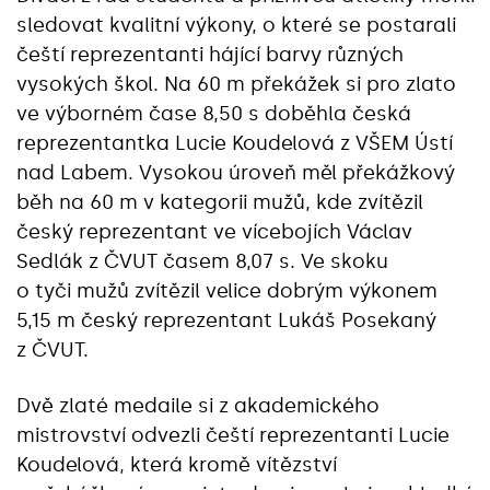
sledovat kvalitní výkony, o které se postarali
čeští reprezentanti hájící barvy různých
vysokých škol. Na 60 m překážek si pro zlato
ve výborném čase 8,50 s doběhla česká
reprezentantka Lucie Koudelová z VŠEM Ústí
nad Labem. Vysokou úroveň měl překážkový
běh na 60 m v kategorii mužů, kde zvítězil
český reprezentant ve vícebojích Václav
Sedlák z ČVUT časem 8,07 s. Ve skoku
o tyči mužů zvítězil velice dobrým výkonem
5,15 m český reprezentant Lukáš Posekaný
z ČVUT.
Dvě zlaté medaile si z akademického
mistrovství odvezli čeští reprezentanti Lucie
Koudelová, která kromě vítězství