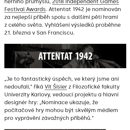
herního průmyslu,
2018 Independent Games
Festival Awards
. Attentat 1942 je nominován
za nejlepší příběh spolu s dalšími pěti hrami
z celého světa. Vyhlášení výsledků proběhne
21. března v San Franciscu.
„Je to fantastický úspěch, ve který jsme ani
nedoufali,“ říká
Vít Šisler
z Filozofické fakulty
Univerzity Karlovy, vedoucí projektu a hlavní
designér hry: „Nominace ukazuje, že
počítačové hry mohou být skvělým médiem
pro vyprávění závažných příběhů.“