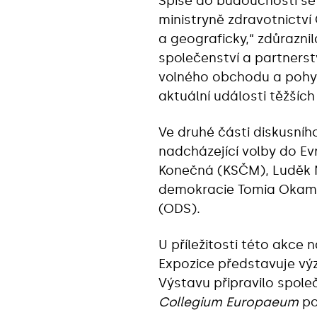
Spíše do budoucnosti se 
ministryně zdravotnictví 
a geograficky,“ zdůraznil
společenství a partnerst
volného obchodu a pohybu
aktuální události těžších
Ve druhé části diskusníh
nadcházející volby do Ev
Konečná (KSČM), Luděk N
demokracie Tomia Okamur
(ODS).
U příležitosti této akce
Expozice představuje výz
Výstavu připravilo spole
Collegium Europaeum
po