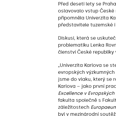
Před deseti lety se Prah
oslavovalo vstup České r
připomněla Univerzita Ka
představitele tuzemské i
Diskusi, která se uskute
problematiku Lenka Rovná
členství České republiky 
„Univerzita Karlova se st
evropských výzkumných a
jsme do vlaku, který se r
Karlova – jako první prac
Excellence v Evropských 
fakulta společně s Fakul
záležitostech
Europaeu
byl v mezinárodní soutěž