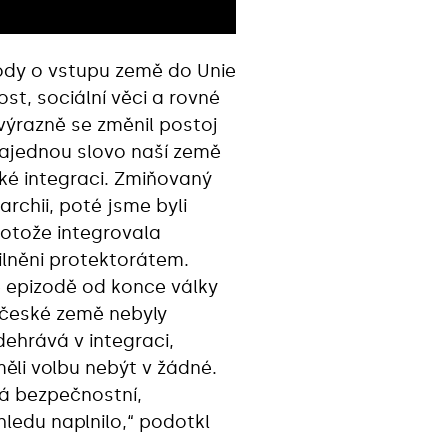
hody o vstupu země do Unie
t, sociální věci a rovné
 výrazně se změnil postoj
Najednou slovo naší země
aké integraci. Zmiňovaný
archii, poté jsme byli
rotože integrovala
ilněni protektorátem.
ké epizodě od konce války
y české země nebyly
dehrává v integraci,
ěli volbu nebýt v žádné.
ná bezpečnostní,
ledu naplnilo,“ podotkl