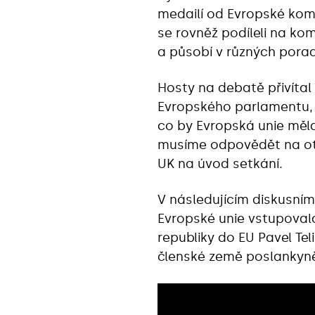
medailí od Evropské komi
se rovněž podíleli na kom
a působí v různých porad
Hosty na debatě přivíta
Evropského parlamentu, t
co by Evropská unie měla
musíme odpovědět na otáz
UK na úvod setkání.
V následujícím diskusním
Evropské unie vstupovala
republiky do EU Pavel Tel
členské země poslankyně