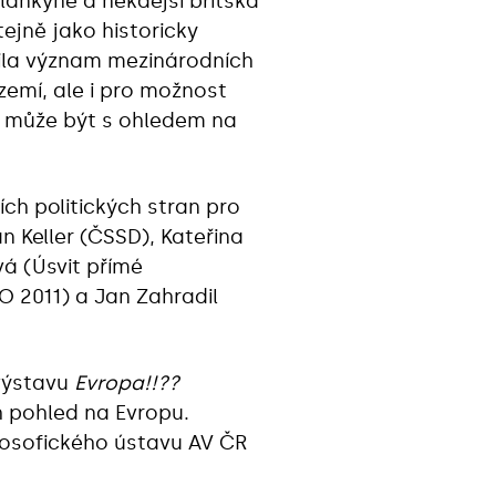
lankyně a někdejší britská
tejně jako historicky
znila význam mezinárodních
zemí, ale i pro možnost
et může být s ohledem na
ích politických stran pro
 Keller (ČSSD), Kateřina
á (Úsvit přímé
 2011) a Jan Zahradil
 výstavu
Evropa!!??
h pohled na Evropu.
ilosofického ústavu AV ČR