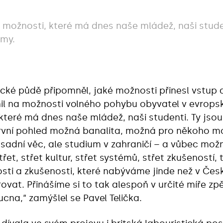
u možnosti, které má dnes naše mládež, naši stude
 my.
ické půdě připomněl, jaké možnosti přinesl vstup
il na možnosti volného pohybu obyvatel v evropsk
které má dnes naše mládež, naši studenti. Ty jsou
první pohled možná banalita, možná pro někoho 
zásadní věc, ale studium v zahraničí – a vůbec mo
řet, střet kultur, střet systémů, střet zkušeností
sti a zkušenosti, které nabýváme jinde než v České
ovat. Přinášíme si to tak alespoň v určité míře zpět
ucna,“ zamýšlel se Pavel Telička.