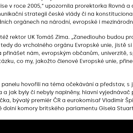
se v roce 2005,“ upozornila prorektorka Rovná a d
unikační strategii české vlády či na konstitucional
ních orgánech na národní, evropské i mezinárodní
l též rektor UK Tomáš Zima. „Zanedlouho budou pr
edy do vrcholného orgánu Evropské unie, jistě si 
 přinášet nám, evropským občanům, univerzitě, sp
ku, co my, jakožto členové Evropské unie, přines
 panelu hovořili na téma očekávání a představ, s
 a jak byly či nebyly naplněny, hlavní vyjednávač
ička, bývalý premiér ČR a eurokomisař Vladimír Špi
 dolní komory britského parlamentu Gisela Stuart