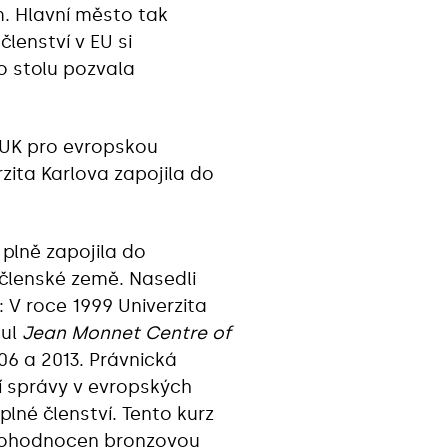
m. Hlavní město tak
lenství v EU si
o stolu pozvala
a UK pro evropskou
zita Karlova zapojila do
 plně zapojila do
členské země. Nasedli
: V roce 1999 Univerzita
tul
Jean Monnet Centre of
006 a 2013. Právnická
ní správy v evropských
 plné členství. Tento kurz
ní ohodnocen bronzovou