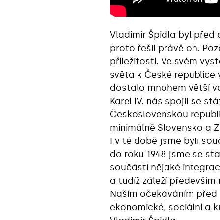
Vladimír Špidla byl před
proto řešil právě on. Po
příležitosti. Ve svém vys
světa k České republice 
dostalo mnohem větší váh
Karel IV. nás spojil se s
Československou republi
minimálně Slovensko a Z
I v té době jsme byli sou
do roku 1948 jsme se sta
součástí nějaké integrac
a tudíž záleží především
Naším očekáváním před d
ekonomické, sociální a k