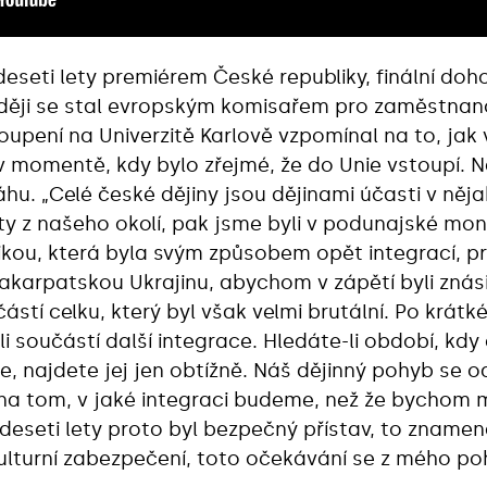
 deseti lety premiérem České republiky, finální do
zději se stal evropským komisařem pro zaměstnanos
toupení na Univerzitě Karlově vzpomínal na to, jak
v momentě, kdy bylo zřejmé, že do Unie vstoupí. 
u. „Celé české dějiny jsou dějinami účasti v něj
táty z našeho okolí, pak jsme byli v podunajské mon
kou, která byla svým způsobem opět integrací, p
akarpatskou Ukrajinu, abychom v zápětí byli znás
částí celku, který byl však velmi brutální. Po krát
li součástí další integrace. Hledáte-li období, kd
e, najdete jej jen obtížně. Náš dějinný pohyb se o
 na tom, v jaké integraci budeme, než že bychom m
eseti lety proto byl bezpečný přístav, to zname
ulturní zabezpečení, toto očekávání se z mého poh