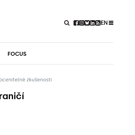
EN
FOCUS
neocenitelné zkušenosti
raničí