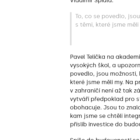
Vladimír Špidla.
To, co se povedlo, jso
s těmi, které jsme měli
Pavel Telička na akadem
vysokých škol, a upozorn
povedlo, jsou možnosti, 
které jsme měli my. Na 
v zahraničí není až tak 
vytváří předpoklad pro st
obohacuje. Jsou to znalo
kam jsme se chtěli integr
příslib investice do budo