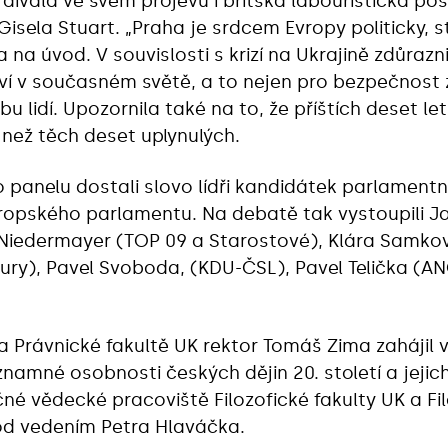
dívala ve svém projevu i britská labouristická pos
Gisela Stuart. „Praha je srdcem Evropy politicky, s
a na úvod. V souvislosti s krizí na Ukrajině zdůra
ví v současném světě, a to nejen pro bezpečnost 
 lidí. Upozornila také na to, že příštích deset l
 než těch deset uplynulých.
o panelu dostali slovo lídři kandidátek parlamentn
ropského parlamentu. Na debatě tak vystoupili Jan
iedermayer (TOP 09 a Starostové), Klára Samkov
y), Pavel Svoboda, (KDU-ČSL), Pavel Telička (ANO
 na Právnické fakultě UK rektor Tomáš Zima zahájil
namné osobnosti českých dějin 20. století a jejic
čné vědecké pracoviště Filozofické fakulty UK a F
d vedením Petra Hlaváčka.