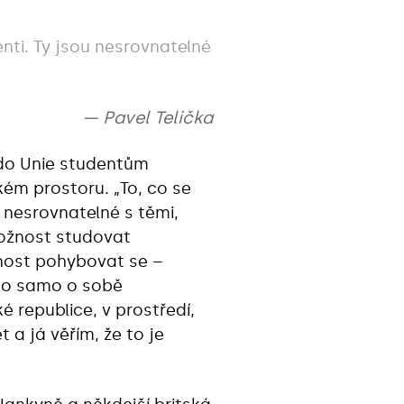
nti. Ty jsou nesrovnatelné
Pavel Telička
 do Unie studentům
ém prostoru. „To, co se
 nesrovnatelné s těmi,
možnost studovat
žnost pohybovat se –
, to samo o sobě
 republice, v prostředí,
 a já věřím, že to je