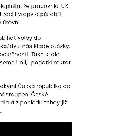
oplnila, že pracovníci UK
izaci Evropy a působili
 úrovni.
obíhat volby do
každý z nás klade otázky,
olečnosti. Také si ale
eme Unii,“ podotkl rektor
 jakými Česká republika do
 přistoupení České
dla a z pohledu tehdy již
.