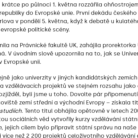
a krátce po půlnoci 1. května rozzářila ohňostroje
epubliky do Evropské unie. První dekádu českého č
rlova v pondělí 5. května, když k debatě u kulatéh
 evropské politické scény.
čnila na Právnické fakultě UK, zahájila prorektork
. V úvodním slově upozornila na to, jak se Univer
v Evropské unii.
ejně jako univerzity v jiných kandidátských zemích
 vzdělávacích projektů ve stejném rozsahu jako 
ozjížděl, byli jsme u toho. Dovolte pár připomenutí
oviště zemí střední a východní Evropy – získala ti
studiích
. Tento titul obhájila opětovně v letech 2
tou sociálních věd vytvořily kurzy vzdělávání stát
m
, jejich cílem bylo připravit státní správu na naše
i více než 2 200 projektů celoživotního vzdělává