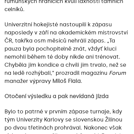
rumunských hranicích kvůli laxnosti tamních
celníků.
Univerzitní hokejisté nastoupili k zápasu
naposledy v září na akademickém mistrovství
ČR, takřka osm měsíců nehráli zápas. „Ta
pauza byla pochopitelně znát, vždyť kluci
nemohli během té doby nikde ani trénovat.
Chyběla jim kondice a chvíli jim trvalo, než se
na ledě rozhýbali,“ prozradil magazínu
Forum
manažer výpravy
Miloš Fiala
.
Otočení výsledku a pak nevídaná jízda
Bylo to patrné v prvním zápase turnaje, kdy
tým Univerzity Karlovy se slovenskou Žilinou
po dvou třetinách prohrával. Nakonec však