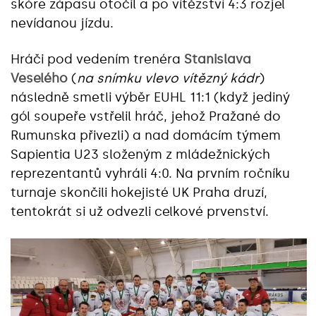
skóre zápasu otočil a po vítězství 4:3 rozjel
nevídanou jízdu.
Hráči pod vedením trenéra
Stanislava
Veselého
(
na snímku vlevo vítězný kádr
)
následně smetli výběr EUHL 11:1 (když jediný
gól soupeře vstřelil hráč, jehož Pražané do
Rumunska přivezli) a nad domácím týmem
Sapientia U23 složeným z mládežnických
reprezentantů vyhráli 4:0. Na prvním ročníku
turnaje skončili hokejisté UK Praha druzí,
tentokrát si už odvezli celkové prvenství.