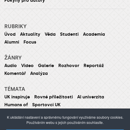
Pokyny pro autory
RUBRIKY
Úvod
Aktuality
Věda
Studenti
Academia
Alumni
Focus
ŽÁNRY
Audio
Video
Galerie
Rozhovor
Reportáž
Komentář
Analýza
TÉMATA
UK inspiruje
Rovné příležitosti
AI univerzita
Humans of
Sportovci UK
K ukládání nastavení a správnému fungování využíváme soubory cookies.
Používáním webu s jejich používáním souhlasíte.