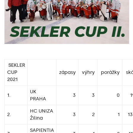
SEKLER
CUP
zápasy
výhry
porážky
sk
2021
UK
1.
3
3
0
1
PRAHA
HC UNIZA
2.
3
2
1
13
Žilina
SAPIENTIA