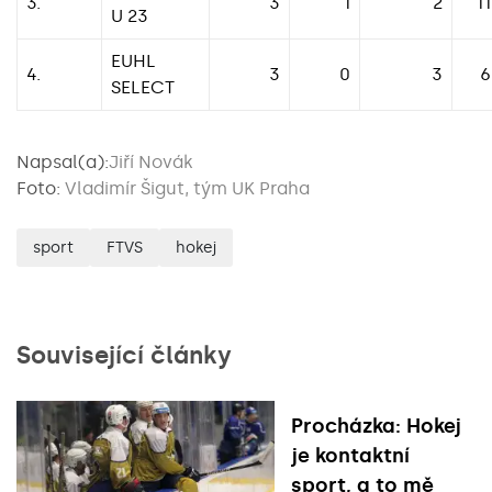
3.
3
1
2
11
U 23
EUHL
4.
3
0
3
6
SELECT
Napsal(a):
Jiří Novák
Foto:
Vladimír Šigut, tým UK Praha
sport
FTVS
hokej
Související články
Procházka: Hokej
je kontaktní
sport, a to mě