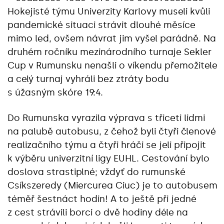
Hokejisté týmu Univerzity Karlovy museli kvůli
pandemické situaci strávit dlouhé měsíce
mimo led, ovšem návrat jim vyšel parádně. Na
druhém ročníku mezinárodního turnaje Sekler
Cup v Rumunsku nenašli o víkendu přemožitele
a celý turnaj vyhráli bez ztráty bodu
s úžasným skóre 19:4.
Do Rumunska vyrazila výprava s třiceti lidmi
na palubě autobusu, z čehož byli čtyři členové
realizačního týmu a čtyři hráči se jeli připojit
k výběru univerzitní ligy EUHL. Cestování bylo
doslova strastiplné; vždyť do rumunské
Csíkszeredy (Miercurea Ciuc) je to autobusem
téměř šestnáct hodin! A to ještě při jedné
z cest strávili borci o dvě hodiny déle na