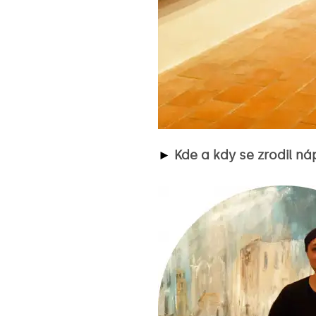
►
Kde a kdy se zrodil n