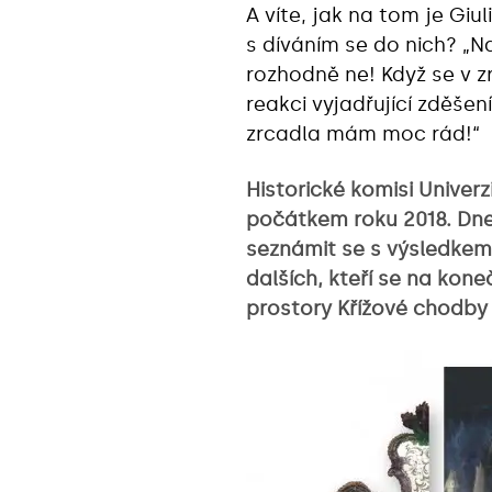
A víte, jak na tom je Giu
s díváním se do nich? „N
rozhodně ne! Když se v 
reakci vyjadřující zděšen
zrcadla mám moc rád!“
Historické komisi Univer
počátkem roku 2018. Dne
seznámit se s výsledkem.
dalších, kteří se na kon
prostory Křížové chodby 