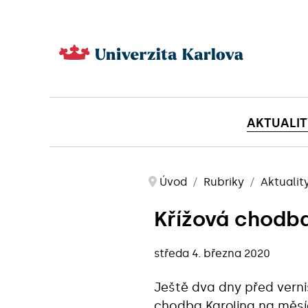
AKTUALIT
Úvod
Rubriky
Aktualit
Křížová chodba
středa 4. března 2020
Ještě dva dny před vern
chodba Karolina na měsí