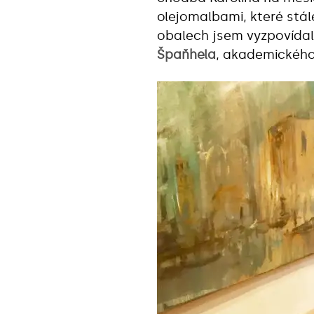
olejomalbami, které stál
obalech jsem vyzpovídala
Špaňhela
, akademického 