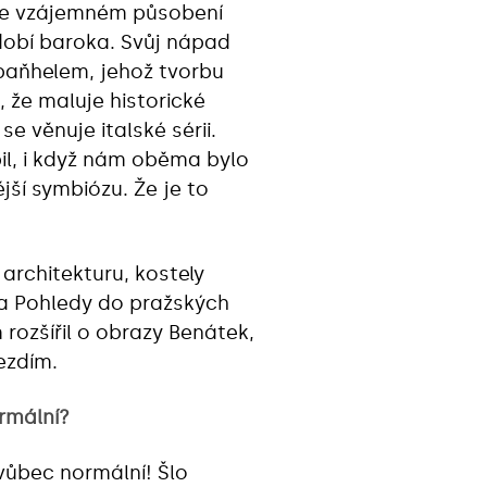
 ve vzájemném působení
dobí baroka. Svůj nápad
paňhelem, jehož tvorbu
, že maluje historické
se věnuje italské sérii.
il, i když nám oběma bylo
jší symbiózu. Že je to
 architekturu, kostely
ma Pohledy do pražských
rozšířil o obrazy Benátek,
ezdím.
rmální?
vůbec normální! Šlo