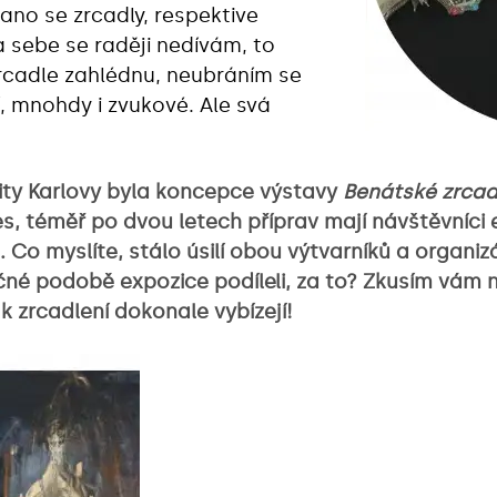
liano se zrcadly, respektive
a sebe se raději nedívám, to
zrcadle zahlédnu, neubráním se
í, mnohdy i zvukové. Ale svá
zity Karlovy byla koncepce výstavy
Benátské zrcad
s, téměř po dvou letech příprav mají návštěvníci
 Co myslíte, stálo úsilí obou výtvarníků a organiz
ečné podobě expozice podíleli, za to? Zkusím vám 
k zrcadlení dokonale vybízejí!