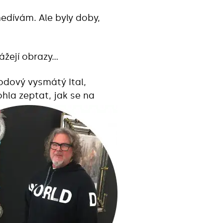
edívám. Ale byly doby,
rážejí obrazy…
odový vysmátý Ital,
hla zeptat, jak se na