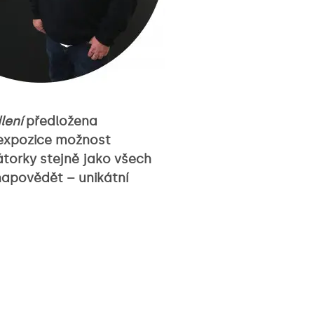
lení
předložena
 expozice možnost
átorky stejně jako všech
napovědět – unikátní