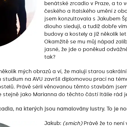
benátské zrcadlo v Praze, a to
českého a italského umění z ob
jsem konzultovala s Jakubem Š
dlouho sleduji, a tudíž dobře vím
budovy a kostely a již několik let 
Okamžitě se mu můj nápad zalíb
jasné, že jde o poněkud odvážně
tak?
ěkolik mých obrazů a ví, že maluji starou sakrální
em studium na AVU završil diplomovou prací na té
stelů. Právě sérii věnovanou těmto stavbám jsem 
 stejně jako Marianna do těchto částí Itálie rád j
adla, na kterých jsou namalovány lustry. To je no
Jakub:
(smích)
Právě že to není 