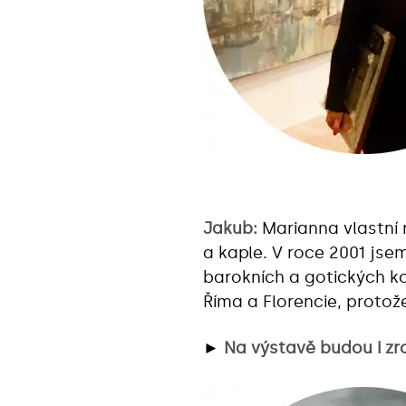
Jakub:
Marianna vlastní n
a kaple. V roce 2001 js
barokních a gotických ko
Říma a Florencie, protože
►
Na výstavě budou i zrc