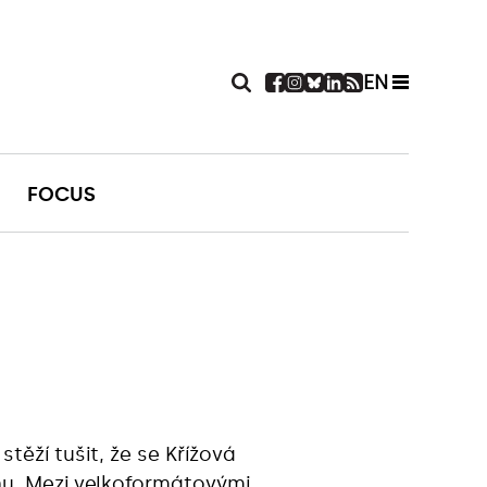
EN
FOCUS
stěží tušit, že se Křížová
nu. Mezi velkoformátovými