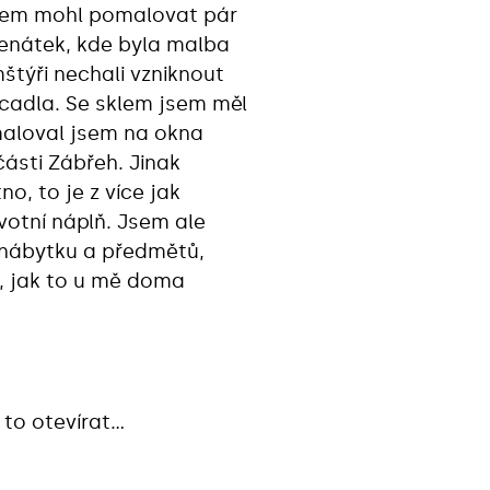
jsem mohl pomalovat pár
Benátek, kde byla malba
štýři nechali vzniknout
cadla. Se sklem jsem měl
maloval jsem na okna
části Zábřeh. Jinak
no, to je z více jak
votní náplň. Jsem ale
 nábytku a předmětů,
t, jak to u mě doma
 to otevírat…