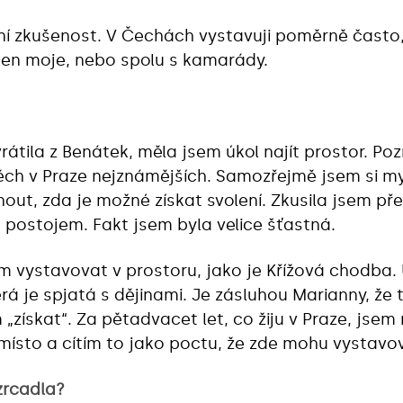
ní zkušenost. V Čechách vystavuji poměrně často,
jen moje, nebo spolu s kamarády.
rátila z Benátek, měla jsem úkol najít prostor. Po
h v Praze nejznámějších. Samozřejmě jsem si mysl
t, zda je možné získat svolení. Zkusila jsem pře
postojem. Fakt jsem byla velice šťastná.
 vystavovat v prostoru, jako je Křížová chodba. 
terá je spjatá s dějinami. Je zásluhou Marianny, že
m „získat“. Za pětadvacet let, co žiju v Praze, jsem
é místo a cítím to jako poctu, že zde mohu vystavo
zrcadla?