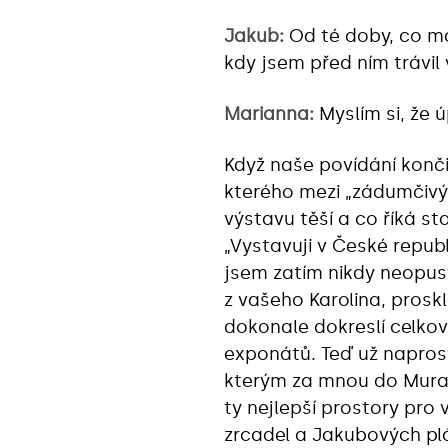
Jakub:
Od té doby, co má
kdy jsem před ním trávil
Marianna:
Myslím si, že 
Když naše povídání konči
kterého mezi „zádumčivý
výstavu těší a co říká s
„Vystavuji v České republ
jsem zatím nikdy neopust
z vašeho Karolina, pros
dokonale dokreslí celko
exponátů. Teď už napros
kterým za mnou do Muran
ty nejlepší prostory pro
zrcadel a Jakubových plá