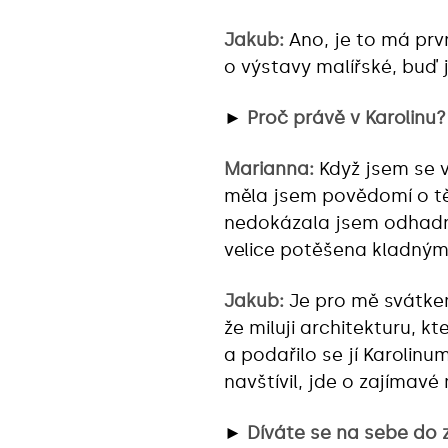
Jakub:
Ano, je to má prv
o výstavy malířské, buď 
►
Proč právě v Karolinu?
Marianna:
Když jsem se v
měla jsem povědomí o těc
nedokázala jsem odhadnou
velice potěšena kladným 
Jakub:
Je pro mě svátkem
že miluji architekturu, k
a podařilo se jí Karolinu
navštívil, jde o zajímav
►
Díváte se na sebe do 