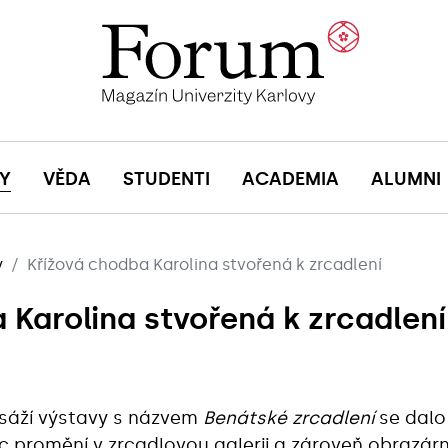
Y
VĚDA
STUDENTI
ACADEMIA
ALUMNI
y
Křížová chodba Karolina stvořená k zrcadlení
 Karolina stvořená k zrcadlení
isáží výstavy s názvem
Benátské zrcadlení
se dalo 
c promění v zrcadlovou galerii a zároveň obrazár