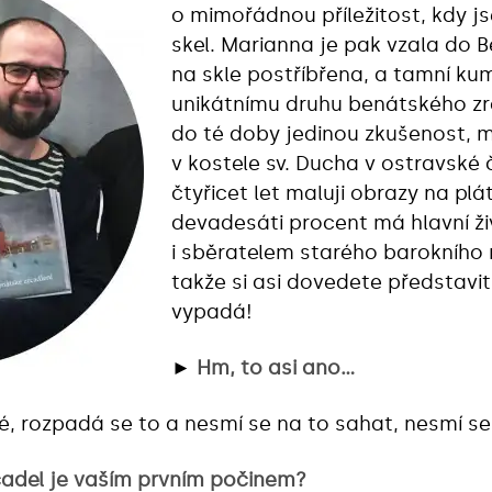
o mimořádnou příležitost, kdy 
skel. Marianna je pak vzala do 
na skle postříbřena, a tamní kum
unikátnímu druhu benátského zr
do té doby jedinou zkušenost, 
v kostele sv. Ducha v ostravské 
čtyřicet let maluji obrazy na plát
devadesáti procent má hlavní ži
i sběratelem starého barokního
takže si asi dovedete představi
vypadá!
►
Hm, to asi ano…
ké, rozpadá se to a nesmí se na to sahat, nesmí se
cadel je vaším prvním počinem?