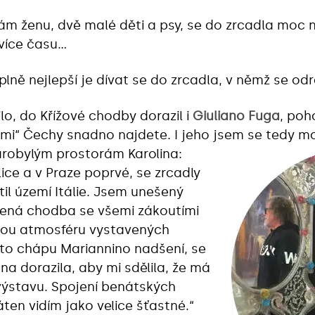
m ženu, dvě malé děti a psy, se do zrcadla moc n
 více času…
úplně nejlepší je dívat se do zrcadla, v němž se od
lo, do Křížové chodby dorazil i
Giuliano Fuga
, poh
mi“ Čechy snadno najdete. I jeho jsem se tedy mo
tarobylým prostorám Karolina:
ice a v Praze poprvé, se zrcadly
il území Itálie. Jsem unešený
klená chodba se všemi zákoutími
vou atmosféru vystavených
to chápu Mariannino nadšení, se
a dorazila, aby mi sdělila, že má
 výstavu. Spojení benátských
ten vidím jako velice šťastné.“