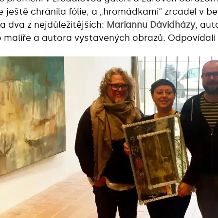
e ještě chránila fólie, a „hromádkami“ zrcadel v 
 dva z nejdůležitějších:
Mariannu Dávidházy
, aut
malíře a autora vystavených obrazů. Odpovídali p