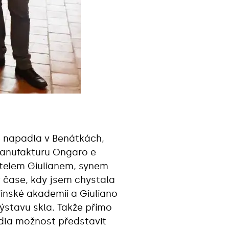
 napadla v Benátkách,
 manufakturu Ongaro e
itelem Giulianem, synem
v čase, kdy jsem chystala
inské akademii a Giuliano
ýstavu skla. Takže přímo
dla možnost představit