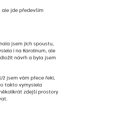
 ale jde především
znala jsem jich spoustu,
ela i na Karolinum, ale
dložit návrh a byla jsem
Už jsem vám přece řekl,
 to takto vymyslela
 několikrát zdejší prostory
vat.