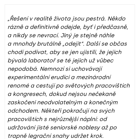
„Řešení v realitě života jsou pestrá. Někdo
rázně a definitivně odejde, byť i předčasně,
a nikdy se nevrací. Jiný je stejně náhle
a mnohdy brutálně „odejit“. Další se občas
chodí podívat, aby se jen ujistili, že jejich
bývalá laboratoř se té jejich už vůbec
nepodobá. Nemnozí si uchovávají
experimentální erudici a mezinárodní
renomé a cestují po světových pracovištích
a kongresech, dokud nejsou nečekaně
zaskočeni neodvolatelným a konečným
odchodem. Někteří pokračují na svých
pracovištích s nejrůznější náplní: od
udržování jisté seniorské noblesy až po
trapně legrační snahy udržet krok.