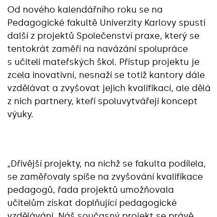
Od nového kalendářního roku se na
Pedagogické fakultě Univerzity Karlovy spustí
další z projektů Společenství praxe, který se
tentokrát zaměří na navázání spolupráce
s učiteli mateřských škol. Přístup projektu je
zcela inovativní, nesnaží se totiž kantory dále
vzdělávat a zvyšovat jejich kvalifikaci, ale dělá
z nich partnery, kteří spoluvytvářejí koncept
výuky.
„Dřívější projekty, na nichž se fakulta podílela,
se zaměřovaly spíše na zvyšování kvalifikace
pedagogů, řada projektů umožňovala
učitelům získat doplňující pedagogické
vzdělávání. Náš současný projekt se právě