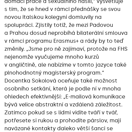
domácí práce a sexuálního násilí,“ vysvětluje
s tím, že se hned v rámci přednášky se svou
novou italskou kolegyní domluvily na
spolupráci. Zjistily totiž, že mezi Padovou
a Prahou dosud neprobíhá bilaterální smlouva
v rámci programu Erasmus+ a rády by to teď
změnily. „Jsme pro ně zajímaví, protože na FHS
nejenomže vyučujeme mnoho kurzů
v angličtině, ale nabízíme v tomto jazyce také
plnohodnotný magisterský program.“
Docentka Sokolová oceňuje také možnost
osobního setkání, která je podle ní v mnoha
ohledech efektivnější: „E-mailová komunikace
bývá velice abstraktní a vzdálená záležitost.
Zatímco pokud se s lidmi vidíte tváří v tvář,
potřesete si rukou a prohodíte párslov, mají
navázané kontakty daleko větší šanci se