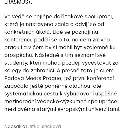
ERASMUS+.
Ve vědě se nejlépe daří takové spolupráci,
která je nastavena zdola a odvíjí se od
konkrétních úkolů. Lidé se poznají na
konferenci, podělí se o to, na čem zrovna
pracují a v čem by si mohli být vzájemně ku
prospěchu. Následně s tím seznámí své
studenty, kteří mohou později vycestovat za
kolegy do zahraničí. A přesně toto je cílem
Padova Meets Prague, jež první konferencí
započala ještě poměrně dlouhou, ale
systematickou cestu k vybudování úspěšné
mezinárodní vědecko-výzkumné spolupráce
mezi dvěma starými evropskými univerzitami.
Napsal(a):
Jitka Jiřičková