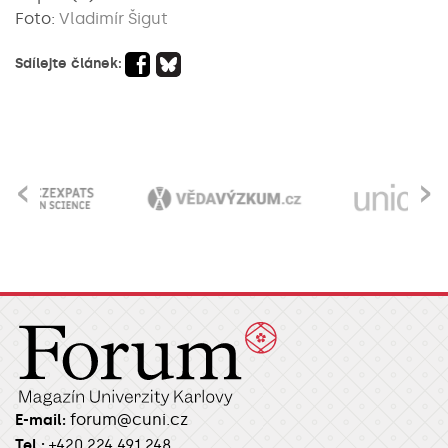
Foto:
Vladimír Šigut
Sdílejte článek:
‹
›
forum@cuni.cz
E-mail:
Tel.:
+420 224 491 248