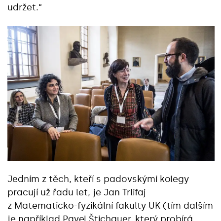
udržet.“
Jedním z těch, kteří s padovskými kolegy
pracují už řadu let, je Jan Trlifaj
z Matematicko-fyzikální fakulty UK (tím dalším
je například Pavel Štichauer, který probírá