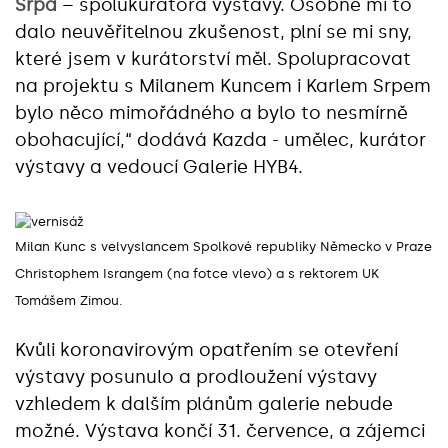
Srpa
– spolukurátora výstavy. Osobně mi to
dalo neuvěřitelnou zkušenost, plní se mi sny,
které jsem v kurátorství měl. Spolupracovat
na projektu s Milanem Kuncem i Karlem Srpem
bylo něco mimořádného a bylo to nesmírně
obohacující,“ dodává Kazda - umělec, kurátor
výstavy a vedoucí Galerie HYB4.
Milan Kunc s velvyslancem Spolkové republiky Německo v Praze
Christophem Israngem (na fotce vlevo) a s rektorem UK
Tomášem Zimou.
Kvůli koronavirovým opatřením se otevření
výstavy posunulo a prodloužení výstavy
vzhledem k dalším plánům galerie nebude
možné. Výstava končí 31. července, a zájemci