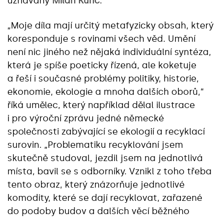
uznávaný
Milan Kunc
.
„Moje díla mají určitý metafyzicky obsah, který
koresponduje s rovinami všech věd. Umění
není nic jiného než nějaká individuální syntéza,
která je spíše poeticky řízená, ale koketuje
a řeší i současné problémy politiky, historie,
ekonomie, ekologie a mnoha dalších oborů,“
říká umělec, který například dělal ilustrace
i pro výroční zprávu jedné německé
společnosti zabývající se ekologií a recyklací
surovin. „Problematiku recyklování jsem
skutečně studoval, jezdil jsem na jednotlivá
místa, bavil se s odborníky. Vznikl z toho třeba
tento obraz, který znázorňuje jednotlivé
komodity, které se dají recyklovat, zařazené
do podoby budov a dalších věcí běžného