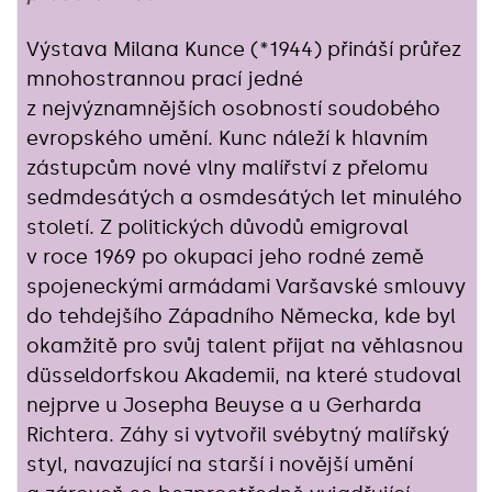
Výstava Milana Kunce (*1944) přináší průřez
mnohostrannou prací jedné
z nejvýznamnějších osobností soudobého
evropského umění. Kunc náleží k hlavním
zástupcům nové vlny malířství z přelomu
sedmdesátých a osmdesátých let minulého
století. Z politických důvodů emigroval
v roce 1969 po okupaci jeho rodné země
spojeneckými armádami Varšavské smlouvy
do tehdejšího Západního Německa, kde byl
okamžitě pro svůj talent přijat na věhlasnou
düsseldorfskou Akademii, na které studoval
nejprve u Josepha Beuyse a u Gerharda
Richtera. Záhy si vytvořil svébytný malířský
styl, navazující na starší i novější umění