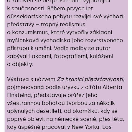
a zároveň se bezprostředně vyjadřující
k současnosti. Během prvých let
düsseldorfského pobytu rozvíjel své výchozí
představy – trapný realismus
a konzumismus, které vytvořily základní
myšlenková východiska jeho rozvrstveného
přístupu k umění. Vedle malby se autor
zabýval i akcemi, fotografiemi, kolážemi
a objekty.
Výstava s názvem
Za hranicí představivosti
,
pojmenovaná podle úryvku z citátu Alberta
Einsteina, představuje průřez jeho
všestrannou bohatou tvorbou za několik
uplynulých desetiletí, od okamžiku, kdy se
poprvé objevil na německé scéně, přes léta,
kdy úspěšně pracoval v New Yorku, Los