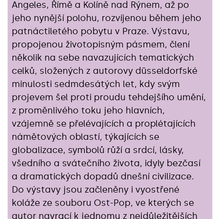
Angeles, Římě a Kolíně nad Rýnem, až po
jeho nynější polohu, rozvíjenou během jeho
patnáctiletého pobytu v Praze. Výstavu,
propojenou životopisným pásmem, člení
několik na sebe navazujících tematických
celků, složených z autorovy düsseldorfské
minulosti sedmdesátých let, kdy svým
projevem šel proti proudu tehdejšího umění,
z proměnlivého toku jeho hlavních,
vzájemně se přelévajících a proplétajících
námětových oblastí, týkajících se
globalizace, symbolů růží a srdcí, lásky,
všedního a svátečního života, idyly bezčasí
a dramatických dopadů dnešní civilizace.
Do výstavy jsou začleněny i vyostřené
koláže ze souboru Ost-Pop, ve kterých se
autor navrací k jednomu z nejdůležitějších