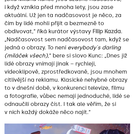
i když vznikla před mnoha lety, jsou zase
aktuální. Už jen ta nadčasovost je něco, za
čím by lidé mohli přijít a bezmezně to
obdivovat,” říká kurátor výstavy
Filip Kazda
.
„Nadčasovost sem nadčasovost tam, když se
jedná o obrazy. To není
everybody´s darling
(miláček všech)
,“ bere si slovo Kunc: „Dnes již
lidé obrazy vnímají jinak – rychleji,
videoklipově, zprostředkovaně, jsou mnohem
citlivější na reklamu. Klasické nehybné obrazy
to v dnešní době, v konkurenci televize, filmu
a fotografie, vůbec nemají jednoduché, lidé se
odnaučili obrazy číst. I tak ale věřím, že si
v nich každý dokáže něco najít.“