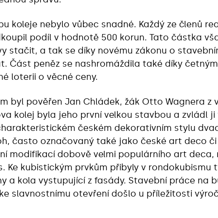
bu koleje nebylo vůbec snadné. Každý ze členů rea
dkoupil podíl v hodnotě 500 korun. Tato částka v
 stačit, a tak se díky novému zákonu o stavebním
tát. Část peněz se nashromáždila také díky četný
é loterii o věcné ceny.
m byl pověřen Jan Chládek, žák Otto Wagnera z 
ova kolej byla jeho první velkou stavbou a zvládl 
charakteristickém českém dekorativním stylu dva
loh, často označovaný také jako české art deco č
lní modifikací dobově velmi populárního art deca,
s. Ke kubistickým prvkům přibyly v rondokubismu 
y a kola vystupující z fasády. Stavební práce na 
ke slavnostnímu otevření došlo u příležitosti výročn