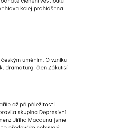
 bohaté členění vestibulu
Švehlova kolej prohlášena
m českým uměním. O vzniku
k, dramaturg, člen Zákulisí
lo až při příležitosti
ravila skupina Depresivní
a menz Jiřího Macouna jsme
l to především nebývalý