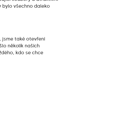
y bylo všechno daleko
 jsme také otevřeni
lo několik našich
aždého, kdo se chce