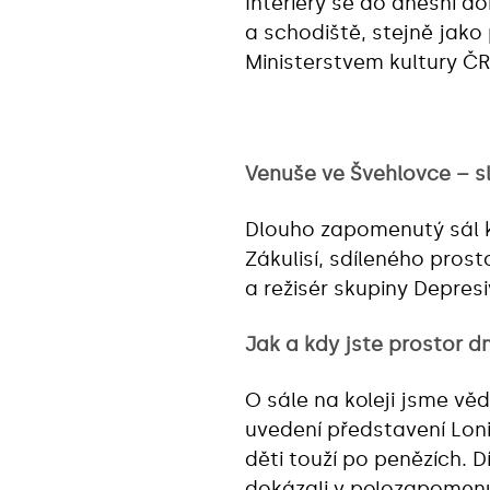
Interiéry se do dnešní d
a schodiště, stejně jako
Ministerstvem kultury ČR
Venuše ve Švehlovce – s
Dlouho zapomenutý sál k
Zákulisí, sdíleného pros
a režisér skupiny Depresi
Jak a kdy jste prostor dn
O sále na koleji jsme věd
uvedení představení Loni
děti touží po penězích. 
dokázali v polozapomenut