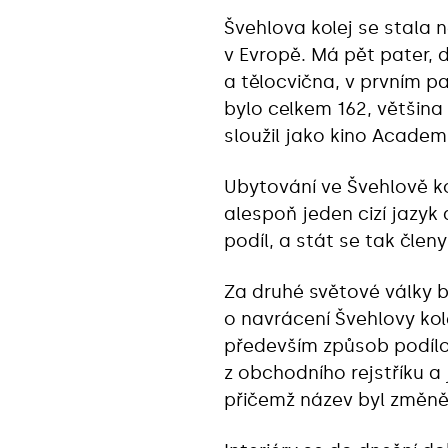
Švehlova kolej se stala 
v Evropě. Má pět pater, 
a tělocvična, v prvním p
bylo celkem 162, většina
sloužil jako kino Academ
Ubytování ve Švehlově ko
alespoň jeden cizí jazy
podíl, a stát se tak člen
Za druhé světové války b
o navrácení Švehlovy ko
především způsob podílo
z obchodního rejstříku a j
přičemž název byl změněn