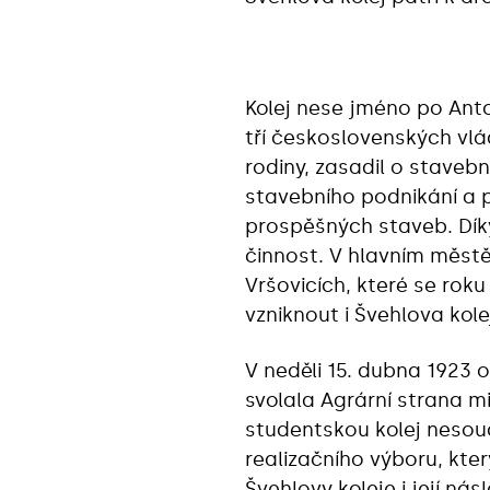
Kolej nese jméno po Anto
tří československých vlá
rodiny, zasadil o stavebn
stavebního podnikání a 
prospěšných staveb. Dík
činnost. V hlavním městě
Vršovicích, které se roku
vzniknout i Švehlova kole
V neděli 15. dubna 1923 o
svolala Agrární strana 
studentskou kolej nesouc
realizačního výboru, kte
Švehlovy koleje i její ná