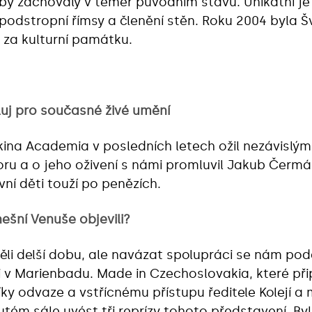
oby zachovaly v téměř původním stavu. Unikátní je
 podstropní římsy a členění stěn. Roku 2004 byla 
 za kulturní památku.
luj pro současné živé umění
ina Academia v posledních letech ožil nezávislý
toru a o jeho oživení s námi promluvil Jakub Čermá
vní děti touží po penězích.
ešní Venuše objevili?
ěli delší dobu, ale navázat spolupráci se nám podaři
 v Marienbadu. Made in Czechoslovakia, které přip
Díky odvaze a vstřícnému přístupu ředitele Kolejí 
ém sále uvést tři reprízy tohoto představení. By