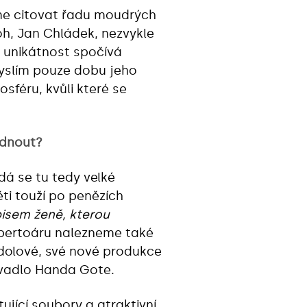
me citovat řadu moudrých
oh, Jan Chládek, nezvykle
e unikátnost spočívá
myslím pouze dobu jeho
osféru, kvůli které se
édnout?
dá se tu tedy velké
ti touží po penězích
isem ženě, kterou
repertoáru nalezneme také
dolové, své nové produkce
divadlo Handa Gote.
ující soubory a atraktivní