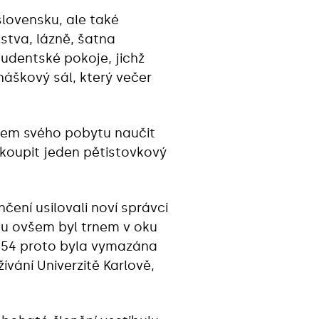
lovensku, ale také
stva, lázně, šatna
tudentské pokoje, jichž
náškový sál, který večer
během svého pobytu naučit
dkoupit jeden pětistovkový
čení usilovali noví správci
mu ovšem byl trnem v oku
1954 proto byla vymazána
žívání Univerzitě Karlově,