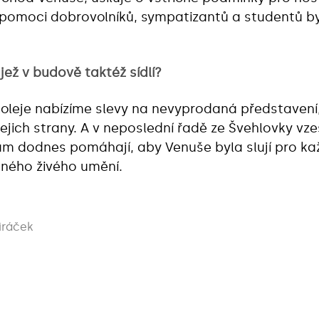
 pomoci dobrovolníků, sympatizantů a studentů b
 jež v budově taktéž sídlí?
oleje nabízíme slevy na nevyprodaná představení,
ich strany. A v neposlední řadě ze Švehlovky vzeš
nám dodnes pomáhají, aby Venuše byla slují pro k
sného živého umění.
iráček