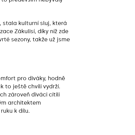
tala kulturní sluj, která
zace Zákulisí, díky níž zde
rté sezony, takže už jsme
komfort pro diváky, hodně
 to ještě chvíli vydrží.
h zároveň diváci cítili
ným architektem
ruku k dílu.