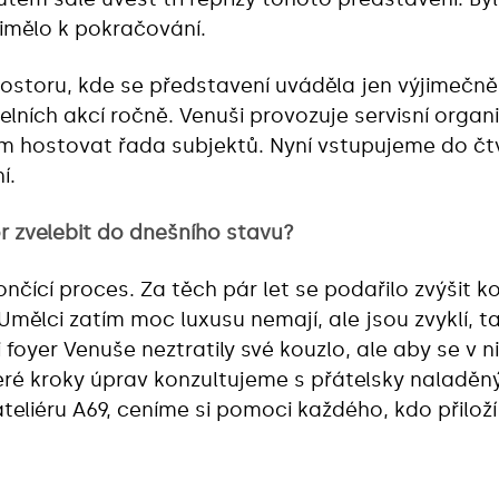
imělo k pokračování.
storu, kde se představení uváděla jen výjimečně, s
elních akcí ročně. Venuši provozuje servisní organi
hostovat řada subjektů. Nyní vstupujeme do čtv
í.
r zvelebit do dnešního stavu?
ončící proces. Za těch pár let se podařilo zvýšit 
Umělci zatím moc luxusu nemají, ale jsou zvyklí, tak
foyer Venuše neztratily své kouzlo, ale aby se v nic
eré kroky úprav konzultujeme s přátelsky naladě
eliéru A69, ceníme si pomoci každého, kdo přiloží 