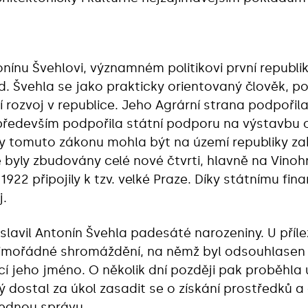
nínu Švehlovi, významném politikovi první republi
d. Švehla se jako prakticky orientovaný člověk, po
í rozvoj v republice. Jeho Agrární strana podpořil
především podpořila státní podporu na výstavbu
y tomuto zákonu mohla být na území republiky za
 byly zbudovány celé nové čtvrti, hlavně na Vinoh
 1922 připojily k tzv. velké Praze. Díky státnímu f
j.
slavil Antonín Švehla padesáté narozeniny. U přílež
mimořádné shromáždění, na němž byl odsouhlasen
í jeho jméno. O několik dní později pak proběhla
rý dostal za úkol zasadit se o získání prostředků 
slednou správu.