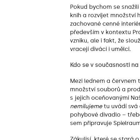
Pokud bychom se snažil
knih a rozvíjet množství
zachované cenné interiér
především v kontextu Pr
vzniku, ale i fakt, že sl
vracejí diváci i umělci.
Kdo se v současnosti na 
Mezi lednem a červnem to
množství souborů a produ
s jejich oceňovanými Naš
nemilujeme
tu uvádí svá
pohybové divadlo – tře
sem připravuje Spielraum
Zákulisí, které se stará 