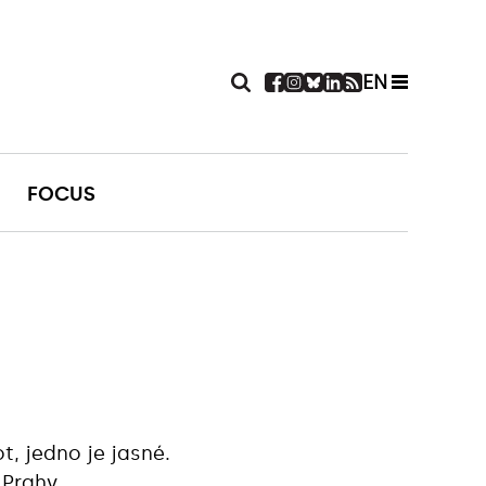
EN
FOCUS
ot, jedno je jasné.
 Prahy.