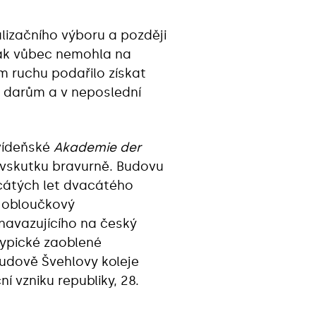
lizačního výboru a později
šak vůbec nemohla na
 ruchu podařilo získat
m darům a v neposlední
vídeňské
Akademie der
ji vskutku bravurně. Budovu
cátých let dvacátého
i obloučkový
 navazujícího na český
typické zaoblené
budově Švehlovy koleje
í vzniku republiky, 28.