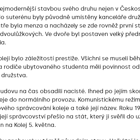
nejmodernější stavbou svého druhu nejen v Českos
do suterénu byly původně umístěny kanceláře druž
atře byla menza a nacházely se zde rovněž první s
 dvoulůžkových. Ve dvoře byl postaven velký před
ia.
leji bylo záležitostí prestiže. Všichni se museli 
k a rodiče ubytovaného studenta měli povinnost o
y družstva.
udovu na čas obsadili nacisté. Ihned po jejím skon
leje do normálního provozu. Komunistickému reži
vého správcování koleje a také její název. Roku 
ejí správcovství přešlo na stát, který ji svěřil do u
 na Kolej 5. května.