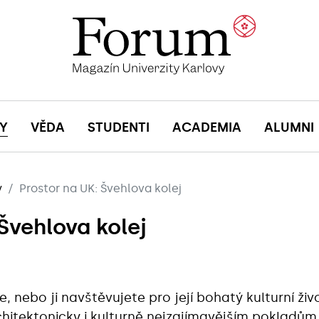
Y
VĚDA
STUDENTI
ACADEMIA
ALUMNI
y
Prostor na UK: Švehlova kolej
Švehlova kolej
e, nebo ji navštěvujete pro její bohatý kulturní živ
rchitektonicky i kulturně nejzajímavějším pokladům