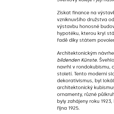
Získat finance na výstav
vzniknuvšího družstva o
výstavbu honosné budovy
hypotéku, kterou kryl s
řadě díky státem povolen
Architektonickým návrhe
bildenden Künste
. Švehl
navrhl v rondokubismu, 
století. Tento moderní s
dekorativismus, byl loká
architektonický kubismu
ornamenty, různé půlkruh
byly zahájeny roku 1923, 
října 1925.