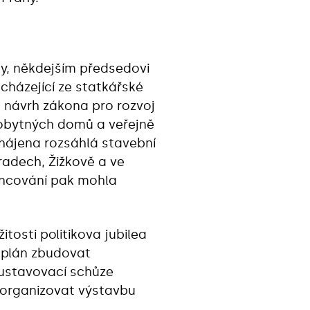
ky, někdejším předsedovi
cházející ze statkářské
a návrh zákona pro rozvoj
 obytných domů a veřejně
hájena rozsáhlá stavební
radech, Žižkově a ve
inancování pak mohla
itosti politikova jubilea
 plán zbudovat
 ustavovací schůze
a organizovat výstavbu