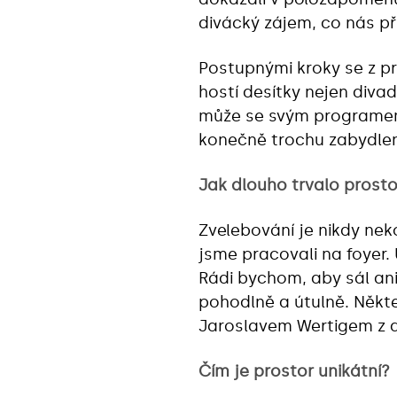
divácký zájem, co nás př
Postupnými kroky se z pro
hostí desítky nejen divad
může se svým programem 
konečně trochu zabydlen
Jak dlouho trvalo prosto
Zvelebování je nikdy nek
jsme pracovali na foyer. 
Rádi bychom, aby sál ani 
pohodlně a útulně. Někt
Jaroslavem Wertigem z at
Čím je prostor unikátní?