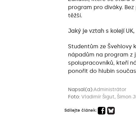
program pro diváky. Bez
těžší.
Jaký je vztah s kolejí UK,
Studentům ze Švehlovy k
nápadům na program z jej
spolupracovníků, kteří 
ponořit do hlubin souča
Napsal(a):
Administrátor
Foto:
Vladimír Šigut, Šimon J
Sdílejte článek: