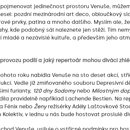
i pojmenovat jedinečnost prostoru Venuše, může
 hesel: pozdní mezinárodní art deco, obloučkový sl
ové prvky, patina a mnoho dalšího. Myslím ale, ž
ahy, kde podobný sál naleznete jen stěží. Tím ne
ouží mladé a nezávislé kultuře, a především jeho atm
provozu podílí a jaký repertoár mohou diváci zhl
hoto roku nabídla Venuše na sto deset akcí, stří
kcí. Vedle již zmiňovaného souboru Depresivní dě
imi furianty,
120 dny Sodomy
nebo
Milostným dop
 díla pravidelně například Lachende Bestien. Na 
ba Fénix nebo
Ženy
režisérky Adély Laštovkové Sto
 Kolektiv, v lednu u nás bude hostovat proslulé 
o chod Venuše, usiluje o vstřícné podmínky pro host