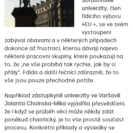
Sorbonnské
univerzity
, člen
řídícího výboru
4EU +, se ve svém
vystoupení
zabýval obavami a v některých případech
dokonce až frustrací, kterou dávají najevo
některé pracovní skupiny, které poukazují na
to, že „ne vše probíhá tak rychle, jak by si
přály“. Fdida a další řečníci zdůraznili, že to
vše jsou pouze přechodné potíže.
Například
zástupkyně univerzity ve Varšavě
Jolanta Choinska-Mika
vyjádřila přesvědčení,
že i když se průběh věcí může někdy zdát
poněkud chaotický, je to vše prostě součást
procesu. Konkrétní příklady a výsledky se