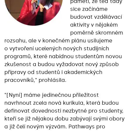
paměti, že teď tady
sice začínáme
budovat vzdělávací
aktivity v nějakém
poměrně skromném
rozsahu, ale v konečném plánu usilujeme
o vytvoření ucelených nových studijních
programů, které nabídnou studentům novou
zkušenost a budou vyžadovat nový způsob
přípravy od studentů i akademických
pracovníků," prohlásila.
"[Nyní] máme jedinečnou příležitost
navrhnout zcela nová kurikula, která budou
definovat dovednosti nezbytné pro studenty,
kteří se již nějakou dobu zabývají svými obory
a již čelí novým výzvám. Pathways pro