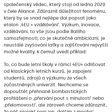
společenský vědec, který stojí od ledna 2020
v čele Aliance. Zdůraznil důležitost fenoménu,
který by se snad nejlépe dal popsat jako
etalon ‚4EU + vzdělávání‘. Výzkum, inovace,
vzdělávání, to vše jsou podle Balliho
samozřejmosti; co je skutečně ambiciózní, je
neustálé zvyšování laťky a zajišťování nejvyšší
možné kvality, k čemuž uvedl příklad:
To, co bude letní školy v rámci 4EU+ odlišovat
od klasických letních kurzů, je zapojení
studentů, zdrojů a výzkumu ze všech
zúčastněných univerzit. Nechceme se
dopouštět přehnaně bombastických
prohlášení o ‚přervání pout s minulostí‘ nebo
‚přelomovosti‘, ale zároveň chceme zdůraznit,
že náš projekt není jen ‚dalším z mnoha‘.