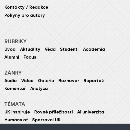
Kontakty / Redakce
Pokyny pro autory
RUBRIKY
Úvod
Aktuality
Věda
Studenti
Academia
Alumni
Focus
ŽÁNRY
Audio
Video
Galerie
Rozhovor
Reportáž
Komentář
Analýza
TÉMATA
UK inspiruje
Rovné příležitosti
AI univerzita
Humans of
Sportovci UK