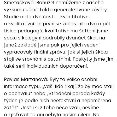
Smetáčková: Bohužel nemůžeme z našeho
výzkumu učinit takto generalizované závěry.
Studie měla dvě části – kvantitativní
a kvalitativní. Té první se zúčastnilo dva a půl
tisíce pedagogů, kvalitativnímu šetření jsme
spolu s kolegyní podrobily dvanáct škol, na
jehož základě jsme pak pro jejich vedení
vypracovaly finální zprávu, jak si jejich škola
stojí ve srovnání s ostatními. Poskytly jsme jim
také sérii individuálních doporučení.
Pavlas Martanová: Byly to velice osobní
informace typu: „Vaši lidé říkají, že by moc stáli
o pochvalu“ nebo „Středeční porada každý
týden je podle nich neefektivní a nepřiměřená
zátěž“. Jestli si z toho něco vzali, nevíme
a zjišťovat to ani nebylo naším cílem. Na