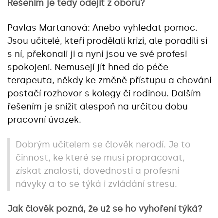
Řešením je tedy odejít z oboru?
Pavlas Martanová: Anebo vyhledat pomoc.
Jsou učitelé, kteří prodělali krizi, ale poradili si
s ní, překonali ji a nyní jsou ve své profesi
spokojeni. Nemusejí jít hned do péče
terapeuta, někdy ke změně přístupu a chování
postačí rozhovor s kolegy či rodinou. Dalším
řešením je snížit alespoň na určitou dobu
pracovní úvazek.
Dobrým učitelem se člověk nerodí. Je to
činnost, ke které se musí propracovat,
získat znalosti, dovednosti a profesní
návyky a to se týká i zvládání stresu.
Jak člověk pozná, že už se ho vyhoření týká?