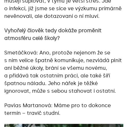
musejí suplovat, v týmu je větší stres. Jde
o infekci, jíž jsme se sice ve výzkumu primárně
nevěnovali, ale dotazovaní o ní mluví.
Vyhořelý člověk tedy dokáže proměnit
atmosféru celé školy?
Smetáčková: Ano, protože nejenom že se
s ním velice špatně komunikuje, nezvládá plnit
ani běžné úkoly, brání se všemu novému,
a přidává tak ostatním práci, ale také šíří
špatnou náladu. Jeho nářek je těžké
ignorovat, může s sebou stahovat i ostatní.
Pavlas Martanová: Máme pro to dokonce
termín – travič studní.