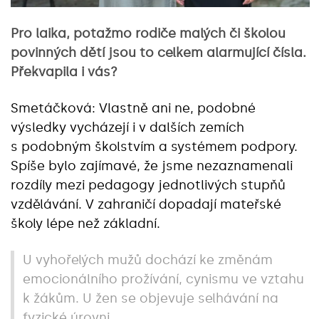
Pro laika, potažmo rodiče malých či školou
povinných dětí jsou to celkem alarmující čísla.
Překvapila i vás?
Smetáčková: Vlastně ani ne, podobné
výsledky vycházejí i v dalších zemích
s podobným školstvím a systémem podpory.
Spíše bylo zajímavé, že jsme nezaznamenali
rozdíly mezi pedagogy jednotlivých stupňů
vzdělávání. V zahraničí dopadají mateřské
školy lépe než základní.
U vyhořelých mužů dochází ke změnám
emocionálního prožívání, cynismu ve vztahu
k žákům. U žen se objevuje selhávání na
fyzické úrovni.