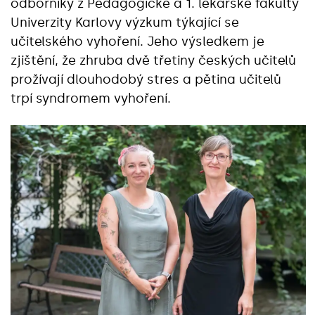
odborníky z Pedagogické a 1. lékařské fakulty
Univerzity Karlovy výzkum týkající se
učitelského vyhoření. Jeho výsledkem je
zjištění, že zhruba dvě třetiny českých učitelů
prožívají dlouhodobý stres a pětina učitelů
trpí syndromem vyhoření.