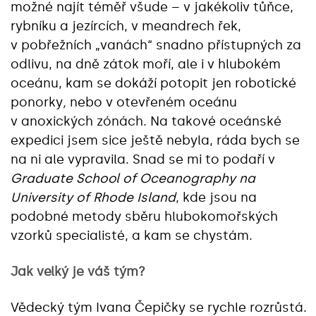
možné najít téměř všude – v jakékoliv tůňce,
rybníku a jezírcích, v meandrech řek,
v pobřežních „vanách“ snadno přístupných za
odlivu, na dně zátok moří, ale i v hlubokém
oceánu, kam se dokáží potopit jen robotické
ponorky
,
nebo v otevřeném oceánu
v anoxických zónách. Na takové oceánské
expedici jsem sice ještě nebyla, ráda bych se
na ni ale vypravila. Snad se mi to podaří v
Graduate School of Oceanography na
University of Rhode Island
, kde jsou na
podobné metody sběru hlubokomořských
vzorků specialisté, a kam se chystám.
Jak velký je váš tým?
Vědecký tým Ivana Čepičky se rychle rozrůstá.