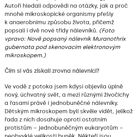
Autoři hledali odpovědi na otázky, jak a proč
mnohé mikroskopické organismy přešly
k anaerobnímu způsobu života, přičemž
popsali i dvě nové třídy nálevníků.
(Foto
vpravo: Nově popsaný nálevník Muranothrix
gubernata pod skenovacím elektronovým
mikroskopem.)
Čím si vás získali zrovna nálevníci?
Ve vodě z potoka jsem kdysi objevila úplně
nový, úchvatný svět, a mezi různými živočichy
a řasami právě i jednobuněčné nálevníky.
Dětským mikroskopem byli skvěle vidět, jelikož
řada z nich dosahuje oproti ostatním
protistům – jednobuněčným eukaryotům –
neobvyklé velikosti buněk. Někteří jsou