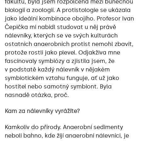
fakultu, byla jsem rozpolcená mezi buněčnou
biologií a zoologií. A protistologie se ukázala
jako ideální kombinace obojího. Profesor Ivan
Čepička mi nabídl studovat u něj právě
nálevníky, kterých se ve svých kulturách
ostatních anaerobních protist nemohl zbavit,
protože rostli jako plevel. Odjakživa mne
fascinovaly symbiózy a zjistila jsem, že
v podstatě každý nálevník v nějakém
symbiotickém vztahu funguje, ať už jako
hostitel nebo samotný symbiont. Byla
nasnadě otázka, proč.
Kam za nálevníky vyrážíte?
Kamkoliv do přírody. Anaerobní sedimenty
neboli bahno, kde žijí anaerobní nálevníci, je