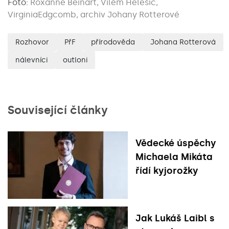
Foto:
Roxanne Beinart, Vilém Helešic,
VirginiaEdgcomb, archiv Johany Rotterové
Rozhovor
PřF
přírodověda
Johana Rotterová
nálevníci
outloni
Související články
Vědecké úspěchy
Michaela Mikáta
řídí kyjorožky
Jak Lukáš Laibl s