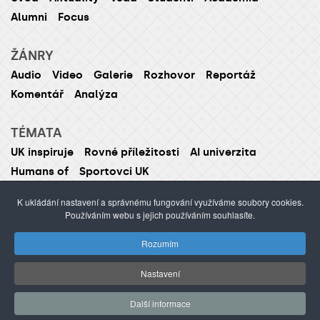
Alumni
Focus
ŽÁNRY
Audio
Video
Galerie
Rozhovor
Reportáž
Komentář
Analýza
TÉMATA
UK inspiruje
Rovné příležitosti
AI univerzita
Humans of
Sportovci UK
K ukládání nastavení a správnému fungování využíváme soubory cookies.
Používáním webu s jejich používáním souhlasíte.
ISSN 1214-5726 (tištěná verze ISSN 1211-1724)
Rozumím
Publikování nebo šíření obsahu je zakázáno bez
předchozího souhlasu.
Nastavení
webdesign Agionet
©2012–
2026
Univerzita Karlova /
Další informace
s.r.o.