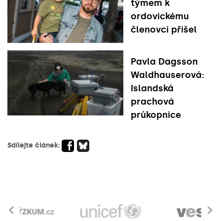
týmem k
ordovickému
členovci přišel
Pavla Dagsson
Waldhauserová:
Islandská
prachová
průkopnice
Sdílejte článek:
‹
›