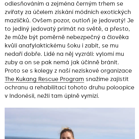
odlesňováním a zejména černým trhem se
zvířaty za účelem získání módních exotických
mazlíčků. Ovšem pozor, outloň je jedovatý! Je
to jediný jedovatý primát na světě, a přesto,
že může být poměrně nebezpečný a člověka
kvůli anafylaktickému šoku i zabít, se mu
nedaří dobře. Lidé na něj vyzráli: vylomí mu
zuby a on se pak nemá jak účinně bránit.
Proto se s kolegy z naší neziskové organizace
The Kukang Rescue Program
snažíme zajistit
ochranu a rehabilitaci tohoto druhu poloopice
v Indonésii, nežli tam úplně vymizí.