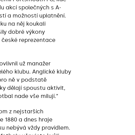
du akcí společných s A-
tí a možností uplatnění.
tku na něj koukali
ily dobré výkony
ky české reprezentace
ovlivnil už manažer
elého klubu. Anglické kluby
e pro ně v podstatě
y dělají spoustu aktivit,
otbal nade vše milují.“
om z nejstarších
ce 1880 a dnes hraje
esku nebývá vždy pravidlem.