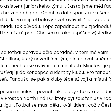
ako asistent juniorského týmu. „Často jsme měli řa
hrozně rád, protože mi to dalo spoustu zkušenos
dí, kteří můj fotbalový život ovlivnili,“ líčí. Zpočá
i mládí, tak původu. Lépe zapadnout mu zjednoduš
v Lize mistrů proti Chelsea a také úspěšné výsled
ak se fotbal opravdu dělá pořádně. V tom mě velmi 
Challinor, který nevedl jen tým, ale udával směr c
 ale nenechají se ovlivnit jen minulostí. Minulost j
žívají jí do koncepce a identity klubu. Pro fanoušk
ízeň. Fanoušci se pak s kluby lépe sžívají a místní f
spěšná minulost, poznal také coby stážista v jedn
, v
Preston North End FC
, který byl založen už v ro
u ligu. „Fotbal se musí dělat kvůli lidem, což v Č