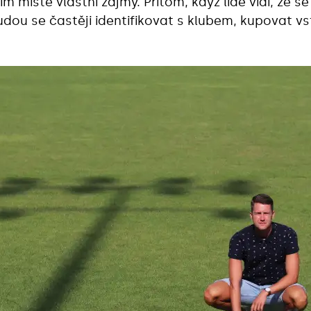
m místě vlastní zájmy. Přitom, když lidé vidí, že se
 Budou se častěji identifikovat s klubem, kupovat