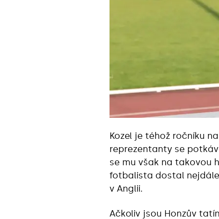
Kozel je téhož ročníku n
reprezentanty se potkával
se mu však na takovou h
fotbalista dostal nejdál
v Anglii.
Ačkoliv jsou Honzův tatí