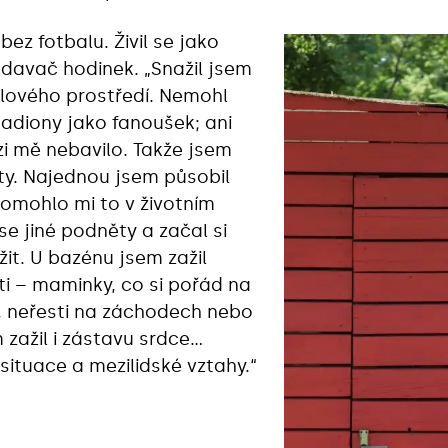
 bez fotbalu. Živil se jako
odavač hodinek. „Snažil jsem
alového prostředí. Nemohl
tadiony jako fanoušek; ani
zi mě nebavilo. Takže jsem
ty. Najednou jsem působil
pomohlo mi to v životním
se jiné podněty a začal si
žit. U bazénu jsem zažil
i – maminky, co si pořád na
ti, neřesti na záchodech nebo
zažil i zástavu srdce…
situace a mezilidské vztahy.“