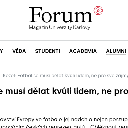
Y
VĚDA
STUDENTI
ACADEMIA
ALUMNI
Kozel: Fotbal se musí dělat kvůli lidem, ne pro své zájm
e musí dělat kvůli lidem, ne pr
vství Evropy ve fotbale jej nadchlo nejen post
stupováním českých reprezentantů. „Obléknout rep