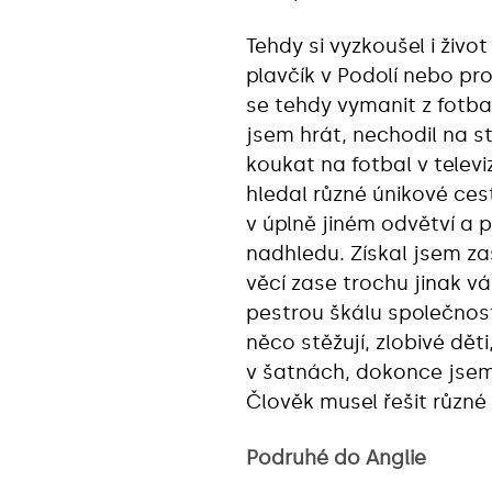
Tehdy si vyzkoušel i život
plavčík v Podolí nebo pr
se tehdy vymanit z fotb
jsem hrát, nechodil na s
koukat na fotbal v televi
hledal různé únikové ces
v úplně jiném odvětví a 
nadhledu. Získal jsem za
věcí zase trochu jinak vá
pestrou škálu společnost
něco stěžují, zlobivé dě
v šatnách, dokonce jsem 
Člověk musel řešit různé 
Podruhé do Anglie