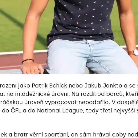
arození jako Patrik Schick nebo Jakub Jankto a s
 na mládežnické úrovni. Na rozdíl od borců, kteří 
ráčskou úroveň vypracovat nepodařilo. V dospělé 
e do ČFL a do National League, tedy třetí nejvyšší
nek a bratr věrní sparťani, on sám hrával coby na