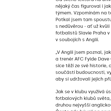
nějaký čas figuroval i j
týmem. Vzpomínám na to 
Potkal jsem tam spoustu li
s nedůvěrou - ať už kvůl
fotbalistů Slavie Praha 
v soubojích s Anglií.
„V Anglii jsem poznal, j
a trenér AFC Fylde Dave 
sice těží ze své historie,
součástí budoucnosti, vyu
aby si udržovali jejich př
Jak se v klubu využívá ú
fotbalových klubů světa
druhou nejvyšší anglicko