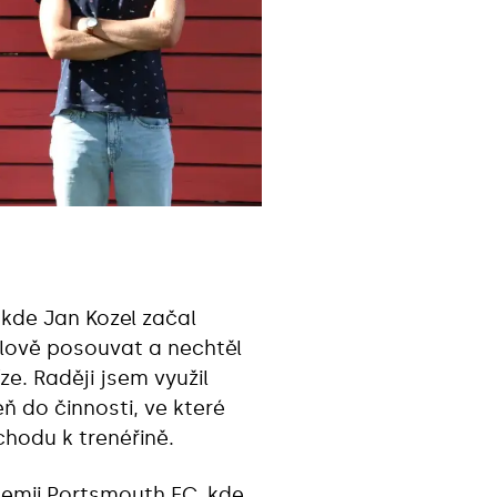
 kde Jan Kozel začal
alově posouvat a nechtěl
ze. Raději jsem využil
eň do činnosti, ve které
chodu k trenéřině.
demii Portsmouth FC, kde