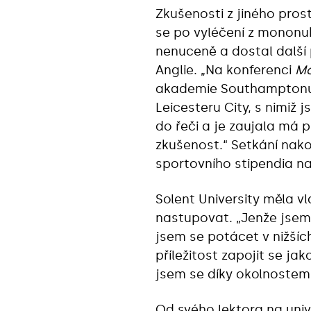
Zkušenosti z jiného pros
se po vyléčení z mononuk
nenuceně a dostal další 
Anglie. „Na konferenci
Mo
akademie Southamptonu 
Leicesteru City, s nimiž
do řeči a je zaujala má 
zkušenost.“ Setkání nak
sportovního stipendia n
Solent University měla vl
nastupovat. „Jenže jsem 
jsem se potácet v nižších
příležitost zapojit se jak
jsem se díky okolnostem n
Od svého lektora na uni