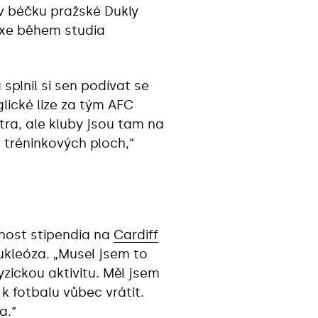
 v béčku pražské Dukly
raxe během studia
 splnil si sen podívat se
lické lize za tým AFC
tra, ale kluby jsou tam na
k tréninkových ploch,“
žnost stipendia na
Cardiff
ukleóza. „Musel jsem to
ickou aktivitu. Měl jsem
k fotbalu vůbec vrátit.
a.“