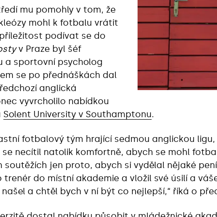
tředí mu pomohly v tom, že
leózy mohl k fotbalu vrátit
příležitost podívat se do
sty
v Praze byl šéf
a sportovní psycholog
 jsem se po přednáškách dal
předchozí anglická
onec vyvrcholilo nabídkou
a
Solent University v Southamptonu
.
astní fotbalový tým hrající sedmou anglickou ligu,
se necítil natolik komfortně, abych se mohl fotb
 soutěžích jen proto, abych si vydělal nějaké pení
o trenér do místní akademie a vložil své úsilí a váš
ašel a chtěl bych v ní být co nejlepší,“ říká o pře
verzitě dostal nabídku působit v mládežnické aka