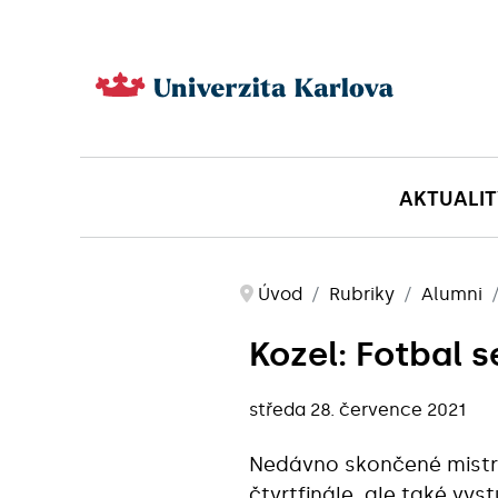
AKTUALIT
Úvod
Rubriky
Alumni
Kozel: Fotbal s
středa 28. července 2021
Nedávno skončené mistro
čtvrtfinále, ale také vy