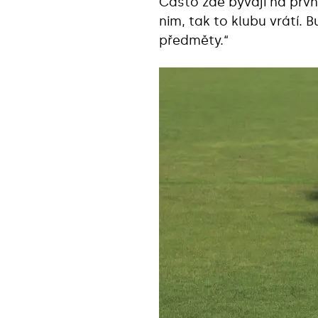
Často zde bývají na první
nim, tak to klubu vrátí.
předměty.“