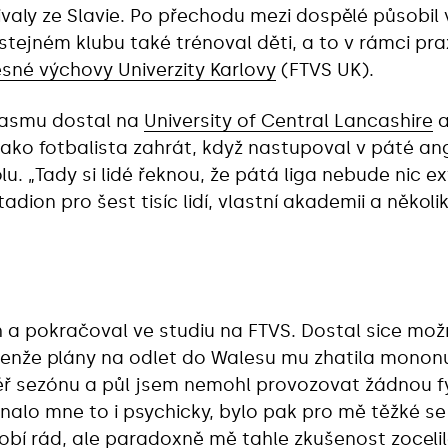
rivaly ze Slavie. Po přechodu mezi dospělé působil
stejném klubu také trénoval děti, a to v rámci p
esné výchovy Univerzity Karlovy
(FTVS UK).
Erasmu dostal na
University of Central Lancashire
a
jako fotbalista zahrát, když nastupoval v páté ang
. „Tady si lidé řeknou, že pátá liga nebude nic ex
adion pro šest tisíc lidí, vlastní akademii a několi
h a pokračoval ve studiu na FTVS. Dostal sice mo
 jenže plány na odlet do Walesu mu zhatila monon
ř sezónu a půl jsem nemohl provozovat žádnou fyz
alo mne to i psychicky, bylo pak pro mě těžké se 
í rád, ale paradoxně mě tahle zkušenost zocelil