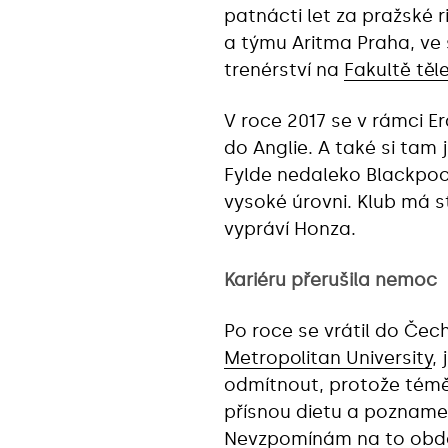
patnácti let za pražské 
a týmu Aritma Praha, ve 
trenérství na
Fakultě těl
V roce 2017 se v rámci 
do Anglie. A také si tam 
Fylde nedaleko Blackpoolu
vysoké úrovni. Klub má st
vypráví Honza.
Kariéru přerušila nemoc
Po roce se vrátil do Čec
Metropolitan University
,
odmítnout, protože témě
přísnou dietu a poznamen
Nevzpomínám na to obdob