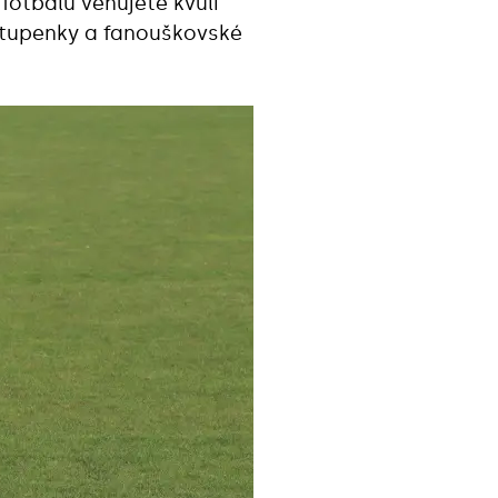
 fotbalu věnujete kvůli
 vstupenky a fanouškovské