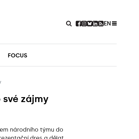
EN
FOCUS
y
o své zájmy
upem národního týmu do
rezentační dres a dělat