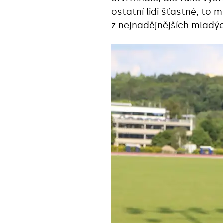
ostatní lidi šťastné, to 
z nejnadějnějších mladýc