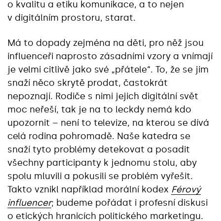
o kvalitu a etiku komunikace, a to nejen
v digitálním prostoru, starat.
Má to dopady zejména na děti, pro něž jsou
influenceři naprosto zásadními vzory a vnímají
je velmi citlivě jako své „přátele“. To, že se jim
snaží něco skrytě prodat, častokrát
nepoznají. Rodiče s nimi jejich digitální svět
moc neřeší, tak je na to leckdy nemá kdo
upozornit – není to televize, na kterou se dívá
celá rodina pohromadě. Naše katedra se
snaží tyto problémy detekovat a posadit
všechny participanty k jednomu stolu, aby
spolu mluvili a pokusili se problém vyřešit.
Takto vznikl například morální kodex
Férový
influencer
; budeme pořádat i profesní diskusi
o etických hranicích politického marketingu.