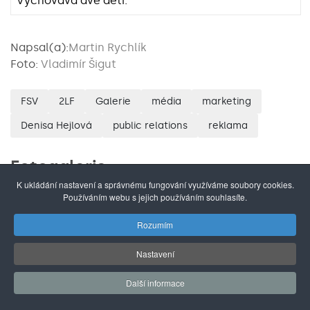
Vychovává dvě děti.
Napsal(a):
Martin Rychlík
Foto:
Vladimír Šigut
FSV
2LF
Galerie
média
marketing
Denisa Hejlová
public relations
reklama
Fotogalerie
K ukládání nastavení a správnému fungování využíváme soubory cookies.
Používáním webu s jejich používáním souhlasíte.
Rozumím
Nastavení
Další informace