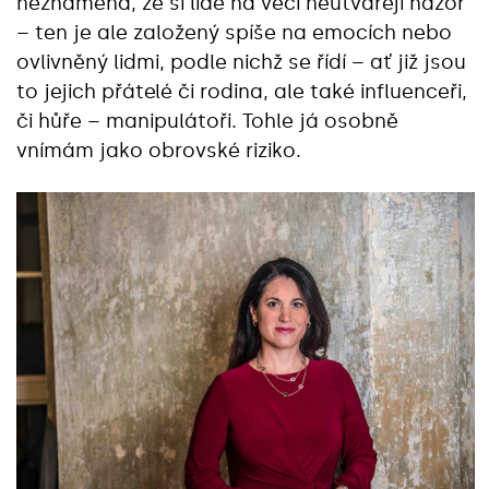
neznamená, že si lidé na věci neutvářejí názor
– ten je ale založený spíše na emocích nebo
ovlivněný lidmi, podle nichž se řídí – ať již jsou
to jejich přátelé či rodina, ale také influenceři,
či hůře – manipulátoři. Tohle já osobně
vnímám jako obrovské riziko.