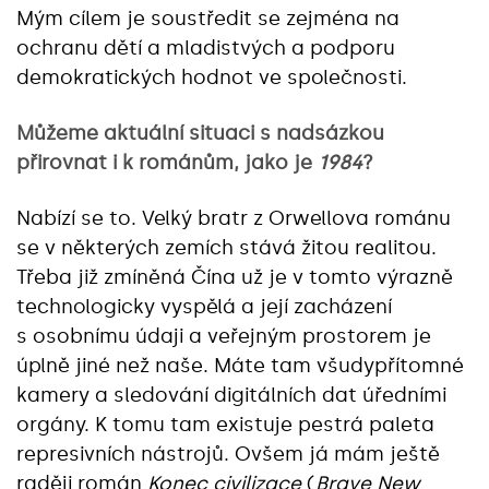
Mým cílem je soustředit se zejména na
ochranu dětí a mladistvých a podporu
demokratických hodnot ve společnosti.
Můžeme aktuální situaci s nadsázkou
přirovnat i k románům, jako je
1984
?
Nabízí se to. Velký bratr z Orwellova románu
se v některých zemích stává žitou realitou.
Třeba již zmíněná Čína už je v tomto výrazně
technologicky vyspělá a její zacházení
s osobnímu údaji a veřejným prostorem je
úplně jiné než naše. Máte tam všudypřítomné
kamery a sledování digitálních dat úředními
orgány. K tomu tam existuje pestrá paleta
represivních nástrojů. Ovšem já mám ještě
raději román
Konec civilizace
(
Brave New