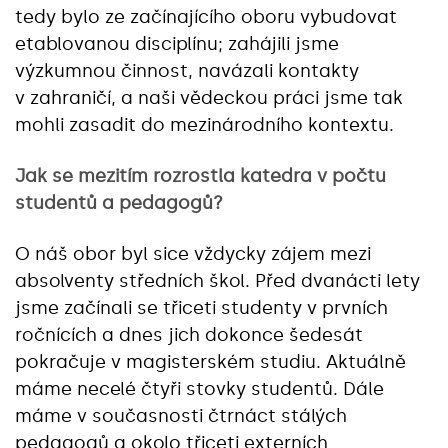
tedy bylo ze začínajícího oboru vybudovat
etablovanou disciplínu; zahájili jsme
výzkumnou činnost, navázali kontakty
v zahraničí, a naši vědeckou práci jsme tak
mohli zasadit do mezinárodního kontextu.
Jak se mezitím rozrostla katedra v počtu
studentů a pedagogů?
O náš obor byl sice vždycky zájem mezi
absolventy středních škol. Před dvanácti lety
jsme začínali se třiceti studenty v prvních
ročnících a dnes jich dokonce šedesát
pokračuje v magisterském studiu. Aktuálně
máme necelé čtyři stovky studentů. Dále
máme v současnosti čtrnáct stálých
pedagogů a okolo třiceti externích