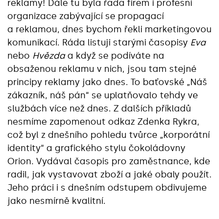
reklamy! Dále tu byla řada firem i profesní
organizace zabývající se propagací
a reklamou, dnes bychom řekli marketingovou
komunikací. Ráda listuji starými časopisy
Eva
nebo
Hvězda
a když se podíváte na
obsaženou reklamu v nich, jsou tam stejné
principy reklamy jako dnes. To baťovské „Náš
zákazník, náš pán“ se uplatňovalo tehdy ve
službách více než dnes. Z dalších příkladů
nesmíme zapomenout odkaz Zdenka Rykra,
což byl z dnešního pohledu tvůrce „korporátní
identity“ a grafického stylu čokoládovny
Orion. Vydával časopis pro zaměstnance, kde
radil, jak vystavovat zboží a jaké obaly použít.
Jeho práci i s dnešním odstupem obdivujeme
jako nesmírně kvalitní.