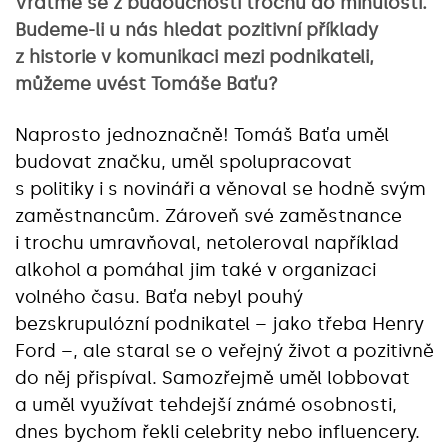
Vraťme se z budoucnosti trochu do minulosti.
Budeme-li u nás hledat pozitivní příklady
z historie v komunikaci mezi podnikateli,
můžeme uvést Tomáše Baťu?
Naprosto jednoznačně! Tomáš Baťa uměl
budovat značku, uměl spolupracovat
s politiky i s novináři a věnoval se hodně svým
zaměstnancům. Zároveň své zaměstnance
i trochu umravňoval, netoleroval například
alkohol a pomáhal jim také v organizaci
volného času. Baťa nebyl pouhý
bezskrupulózní podnikatel – jako třeba Henry
Ford –, ale staral se o veřejný život a pozitivně
do něj přispíval. Samozřejmě uměl lobbovat
a uměl využívat tehdejší známé osobnosti,
dnes bychom řekli celebrity nebo influencery.