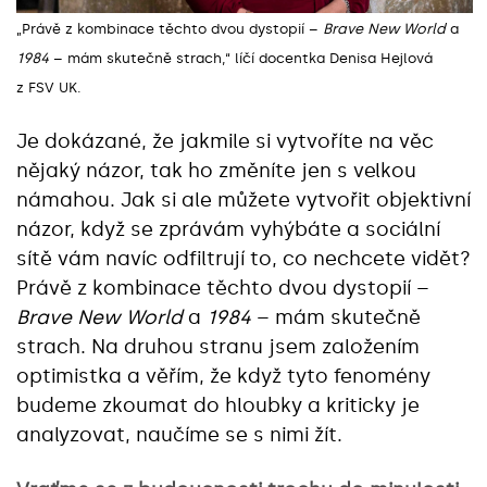
„Právě z kombinace těchto dvou dystopií –
Brave New World
a
1984
– mám skutečně strach,“ líčí docentka Denisa Hejlová
z FSV UK.
Je dokázané, že jakmile si vytvoříte na věc
nějaký názor, tak ho změníte jen s velkou
námahou. Jak si ale můžete vytvořit objektivní
názor, když se zprávám vyhýbáte a sociální
sítě vám navíc odfiltrují to, co nechcete vidět?
Právě z kombinace těchto dvou dystopií –
Brave New World
a
1984
– mám skutečně
strach. Na druhou stranu jsem založením
optimistka a věřím, že když tyto fenomény
budeme zkoumat do hloubky a kriticky je
analyzovat, naučíme se s nimi žít.