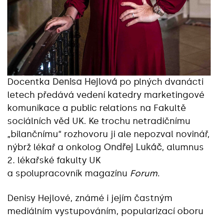
Docentka
Denisa Hejlová
po plných dvanácti
letech předává vedení katedry marketingové
komunikace a public relations na Fakultě
sociálních věd UK. Ke trochu netradičnímu
„bilančnímu“ rozhovoru ji ale nepozval novinář,
nýbrž lékař a onkolog
Ondřej Lukáč
, alumnus
2. lékařské fakulty UK
a spolupracovník magazínu
Forum
.
Denisy Hejlové, známé i jejím častným
mediálním vystupováním, popularizací oboru