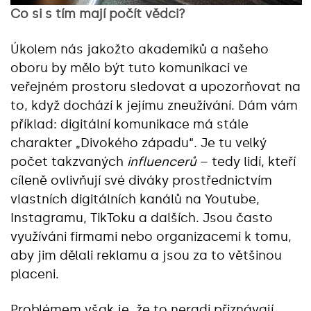
Co si s tím mají počít vědci?
Úkolem nás jakožto akademiků a našeho
oboru by mělo být tuto komunikaci ve
veřejném prostoru sledovat a upozorňovat na
to, když dochází k jejímu zneužívání. Dám vám
příklad: digitální komunikace má stále
charakter „Divokého západu“. Je tu velký
počet takzvaných
influencerů
– tedy lidí, kteří
cíleně ovlivňují své diváky prostřednictvím
vlastních digitálních kanálů na Youtube,
Instagramu, TikToku a dalších. Jsou často
využíváni firmami nebo organizacemi k tomu,
aby jim dělali reklamu a jsou za to většinou
placeni.
Problémem však je, že to neradi přiznávají,