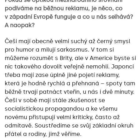
Pokud se optikou mezinárodního srovnání
podíváme na běžnou reklamu, je něco, co
v západní Evropě funguje a co u nás selhává?
A naopak?
Češi mají obecně velmi suchý až černý smysl
pro humor a milují sarkasmus. V tom si
můžeme rozumět s Brity, ale v Americe byste si
nic takového dovolit veřejně nemohli. Japonci
třeba mají zase úplně jiné pojetí reklamy,
která je hodně rychlá a přehnaná – spoty tam
běžně trvají patnáct vteřin, u nás i dvě minuty.
Češi v sobě mají stále zkušenost se
socialistickou propagandou a ke všemu
novému přistupují velmi kriticky, často až
odmítavě. Soustředíme se svůj základní okruh
přátel a rodiny, jimž věříme.