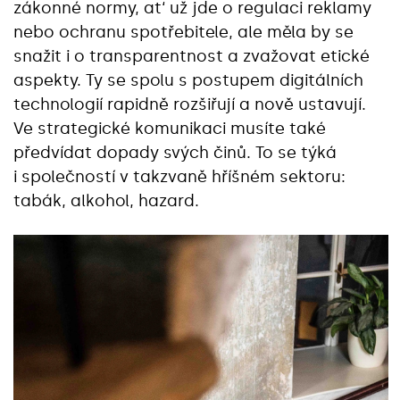
zákonné normy, at‘ už jde o regulaci reklamy
nebo ochranu spotřebitele, ale měla by se
snažit i o transparentnost a zvažovat etické
aspekty. Ty se spolu s postupem digitálních
technologií rapidně rozšiřují a nově ustavují.
Ve strategické komunikaci musíte také
předvídat dopady svých činů. To se týká
i společností v takzvaně hříšném sektoru:
tabák, alkohol, hazard.