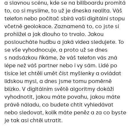
a slavnou scénu, kde se na billboardu promítá
to, co si myslíme, to už je dneska realita. Váš
telefon nebo počítač sbírá vaši digitální stopu
včetně geolokace. Zaznamená to, co jste si
prohlížel a jak dlouho to trvalo. Jakou
posloucháte hudbu a jaká videa sledujete. To
se vše vyhodnocuje, a proto už se dnes
s nadsázkou říkáme, že váš telefon vás zná
lépe než váš partner nebo i vy sám. Lidé po
tisíce let chtěli umět číst myšlenky a ovládat
lidskou mysl, a dnes jsme tomu poměrně
blízko. V digitálním světě algoritmy dokáží
vyhodnotit, jakou máte povahu, jakou máte
právě náladu, co budete chtít vyhledávat
nebo sledovat, kolik máte peněz a za co byste
je tak asi chtěl utratit.