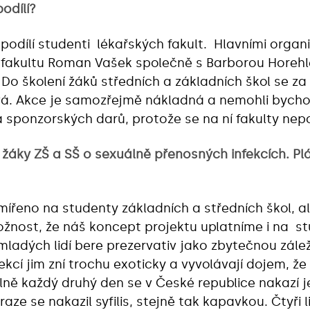
odílí?
podílí studenti lékařských fakult. Hlavními orga
u fakultu Roman Vašek společně s Barborou Horehl
Do školení žáků středních a základních škol se za 
á. Akce je samozřejmě nákladná a nemohli bychom
a sponzorských darů, protože se na ní fakulty nepo
 žáky ZŠ a SŠ o sexuálně přenosných infekcích. P
ířeno na studenty základních a středních škol, al
žnost, že náš koncept projektu uplatníme i na st
ladých lidí bere prezervativ jako zbytečnou zálež
cí jim zní trochu exoticky a vyvolávají dojem, že s
ně každý druhý den se v České republice nakazí j
 Praze se nakazil syfilis, stejně tak kapavkou. Čtyři