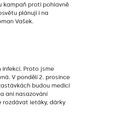
ou kampaň proti pohlavně
větu plánují i na
Roman Vašek.
infekcí. Proto jsme
vná. V pondělí 2. prosince
 zastávkách budou medici
a ani nasazování
 rozdávat letáky, dárky