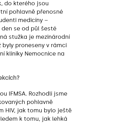
, do kterého jsou
tatní pohlavně přenosné
tudenti medicíny –
ý den se od půl šesté
ená stužka je mezinárodní
ž byly proneseny v rámci
ční kliniky Nemocnice na
ekcích?
ou IFMSA. Rozhodli jsme
fikovaných pohlavně
m HIV, jak tomu bylo ještě
hledem k tomu, jak lehká