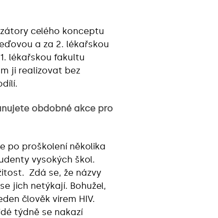
nizátory celého konceptu
eďovou a za 2. lékařskou
1. lékařskou fakultu
 ji realizovat bez
dílí.
lánujete obdobné akce pro
e po proškolení několika
udenty vysokých škol.
itost. Zdá se, že názvy
e jich netýkají. Bohužel,
eden člověk virem HIV.
 lidé týdně se nakazí