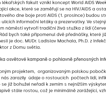
lékařských fakult vznikl koncept World AIDS Week
jící akce, které se zaměřují se na HIV/AIDS a os
větového dne boje proti AIDS (1. prosince) budou s
ulicích informační letáky a prezervativy. Ve stejn
 náměstí vytvoří tradiční živá stužka z lidí (červ
 Rád bych také připomenul dvě přednášky, které ji
esli je doc. MUDr. Ladislav Machala, Ph.D. z Infek
ektor z Domu světla.
nka osvětové kampaně o pohlavně přenosných inf
dobným projektem, organizovaným polskou pobočk
e nás zarazily údaje o rostoucích počtech lidí, in
 se již bohužel neřadí k zemím s nejnižším výskyte
pivě stále rostou, což je minimálně zarážející, vz