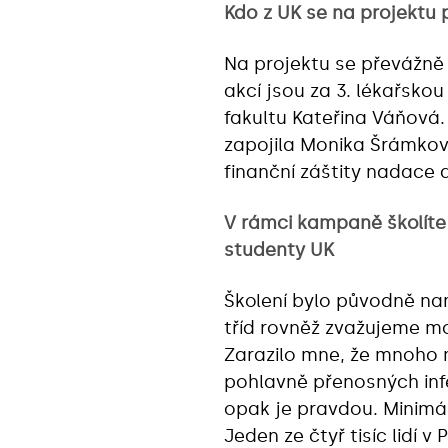
Kdo z UK se na projektu p
Na projektu se převážně 
akcí jsou za 3. lékařsko
fakultu Kateřina Váňová. 
zapojila Monika Šrámkov
finanční záštity nadace 
V rámci kampaně školíte
studenty UK
Školení bylo původně nam
tříd rovněž zvažujeme mo
Zarazilo mne, že mnoho m
pohlavně přenosných infek
opak je pravdou. Minimál
Jeden ze čtyř tisíc lidí v