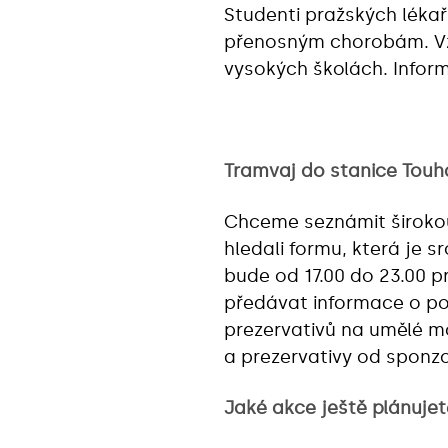
Studenti pražských lékař
přenosným chorobám. Vzdě
vysokých školách. Inform
Tramvaj do stanice Touh
Chceme seznámit širokou
hledali formu, která je s
bude od 17.00 do 23.00 
předávat informace o po
prezervativů na umělé mo
a prezervativy od sponzo
Jaké akce ještě plánujet