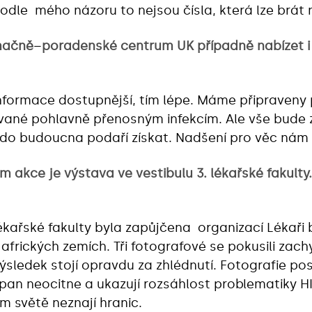
odle mého názoru to nejsou čísla, která lze brát 
mačně
–
poradenské centrum UK případně nabízet i
ormace dostupnější, tím lépe. Máme připraveny 
ované pohlavně přenosným infekcím. Ale vše bude z
do budoucna podaří získat. Nadšení pro věc nám 
kce je výstava ve vestibulu 3. lékařské fakulty.
lékařské fakulty byla zapůjčena organizací Lékaři 
frických zemích. Tři fotografové se pokusili zachy
výsledek stojí opravdu za zhlédnutí. Fotografie po
pan neocitne a ukazují rozsáhlost problematiky HI
 světě neznají hranic.