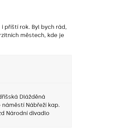
 příští rok. Byl bych rád,
rzitních městech, kde je
dřišská Dlážděná
 náměstí Nábřeží kap.
d Národní divadlo