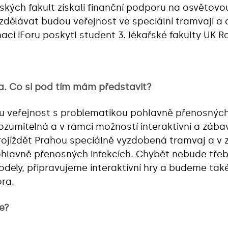
ských fakult získali finanční podporu na osvětov
lávat budou veřejnost ve speciální tramvaji a os
aci iForu poskytl student 3. lékařské fakulty UK 
a. Co si pod tím mám představit?
 veřejnost s problematikou pohlavně přenosných 
rozumitelná a v rámci možností interaktivní a zába
projíždět Prahou speciálně vyzdobená tramvaj a v
hlavně přenosných infekcích. Chybět nebude třeb
dely, připravujeme interaktivní hry a budeme také
ra.
e?