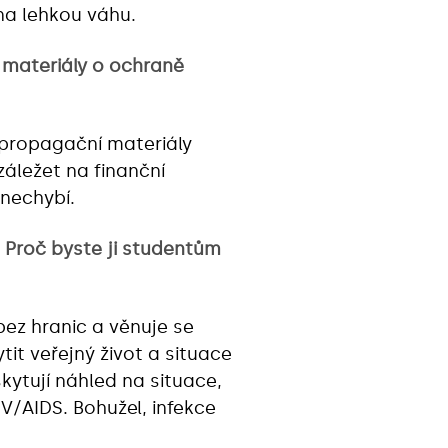
na lehkou váhu.
 materiály o ochraně
propagační materiály
áležet na finanční
nechybí.
 Proč byste ji studentům
bez hranic a věnuje se
tit veřejný život a situace
skytují náhled na situace,
V/AIDS. Bohužel, infekce