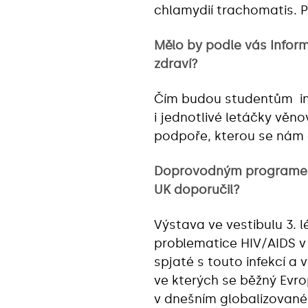
chlamydií trachomatis. P
Mělo by podle vás Infor
zdraví?
Čím budou studentům inf
i jednotlivé letáčky věn
podpoře, kterou se nám 
Doprovodným programem a
UK doporučil?
Výstava ve vestibulu 3. 
problematice HIV/AIDS v a
spjaté s touto infekcí a 
ve kterých se běžný Evro
v dnešním globalizovaném