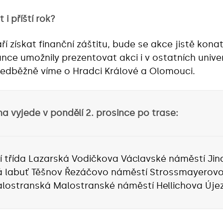
i příští rok?
získat finanční záštitu, bude se akce jistě konat i
ance umožnily prezentovat akci i v ostatních unive
ředběžně víme o Hradci Králové a Olomouci.
a vyjede v pondělí 2. prosince po trase:
í třída Lazarská Vodičkova Václavské náměstí Jin
á labuť Těšnov Řezáčovo náměstí Strossmayerovo
ostranská Malostranské náměstí Hellichova Újez