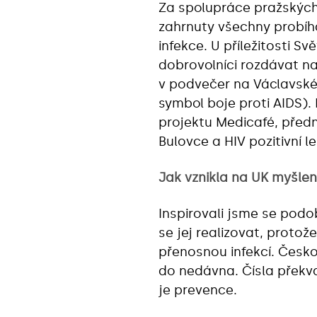
Za spolupráce pražských 
zahrnuty všechny probíha
infekce. U příležitosti S
dobrovolníci rozdávat na 
v podvečer na Václavském
symbol boje proti AIDS).
projektu Medicafé, předn
Bulovce a HIV pozitivní l
Jak vznikla na UK myšle
Inspirovali jsme se po
se jej realizovat, protož
přenosnou infekcí. Česko
do nedávna. Čísla překva
je prevence.