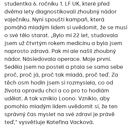
studentka 6. ročníku 1. LF UK, které před
dvěma lety diagnostikovali zhoubný nádor
vaječníku. Nyní spouští kampaň, která
pomáhá mladým lidem si uvědomit, že se musí
o své tělo starat. „Bylo mi 22 let, studovala
jsem už čtvrtým rokem medicínu a byla jsem
naprosto zdravá. Pak mi ale našli zhoubný
nádor. Následovala operace. Moje první.
Seděla jsem na posteli a ptala se sama sebe
proč, proč já, proč tak mladá, proč teď. Za
těch osm hodin jsem si rozmyslela, co od
života opravdu chci a co pro to hodlám
udělat. A tak vzniklo Loono. Vzniklo, aby
pomohlo mladým lidem uvědomit si, že ten
správný čas myslet na své zdraví je právě
teď,“ vysvětluje Kateřina Vacková.