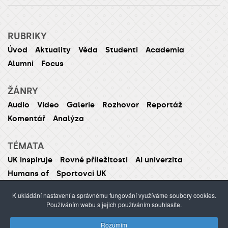
RUBRIKY
Úvod
Aktuality
Věda
Studenti
Academia
Alumni
Focus
ŽÁNRY
Audio
Video
Galerie
Rozhovor
Reportáž
Komentář
Analýza
TÉMATA
UK inspiruje
Rovné příležitosti
AI univerzita
Humans of
Sportovci UK
K ukládání nastavení a správnému fungování využíváme soubory cookies.
Používáním webu s jejich používáním souhlasíte.
ISSN 1214-5726 (tištěná verze ISSN 1211-1724)
Rozumím