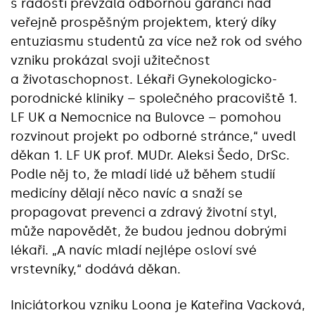
s radostí převzala odbornou garanci nad
veřejně prospěšným projektem, který díky
entuziasmu studentů za více než rok od svého
vzniku prokázal svoji užitečnost
a životaschopnost. Lékaři Gynekologicko-
porodnické kliniky – společného pracoviště 1.
LF UK a Nemocnice na Bulovce – pomohou
rozvinout projekt po odborné stránce,“ uvedl
děkan 1. LF UK prof. MUDr. Aleksi Šedo, DrSc.
Podle něj to, že mladí lidé už během studií
medicíny dělají něco navíc a snaží se
propagovat prevenci a zdravý životní styl,
může napovědět, že budou jednou dobrými
lékaři. „A navíc mladí nejlépe osloví své
vrstevníky,“ dodává děkan.
Iniciátorkou vzniku Loona je Kateřina Vacková,