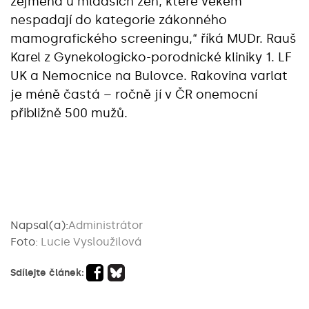
zejména u mladších žen, které věkem
nespadají do kategorie zákonného
mamografického screeningu,“ říká MUDr. Rauš
Karel z Gynekologicko-porodnické kliniky 1. LF
UK a Nemocnice na Bulovce. Rakovina varlat
je méně častá – ročně jí v ČR onemocní
přibližně 500 mužů.
Napsal(a):
Administrátor
Foto:
Lucie Vysloužilová
Sdílejte článek: