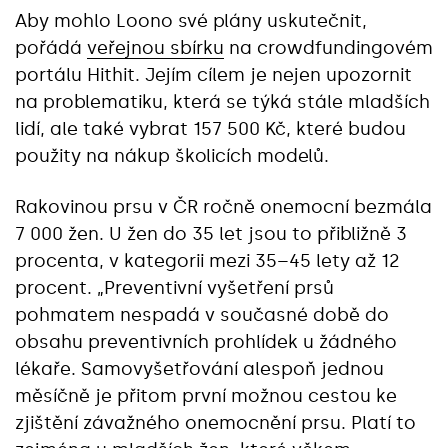
Aby mohlo Loono své plány uskutečnit,
pořádá
veřejnou sbírku
na crowdfundingovém
portálu Hithit. Jejím cílem je nejen upozornit
na problematiku, která se týká stále mladších
lidí, ale také vybrat 157 500 Kč, které budou
použity na nákup školicích modelů.
Rakovinou prsu v ČR ročně onemocní bezmála
7 000 žen. U žen do 35 let jsou to přibližně 3
procenta, v kategorii mezi 35–45 lety až 12
procent. „Preventivní vyšetření prsů
pohmatem nespadá v současné době do
obsahu preventivních prohlídek u žádného
lékaře. Samovyšetřování alespoň jednou
měsíčně je přitom první možnou cestou ke
zjištění závažného onemocnění prsu. Platí to